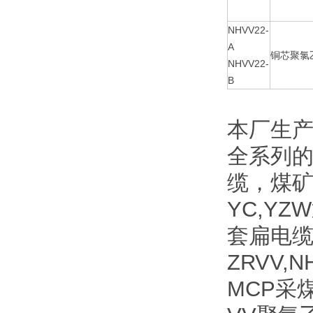
NHVV22-
A
铜芯聚氯
NHVV22-
B
本厂生
全系列
缆，煤
YC,Y
套扁电缆
ZRVV
MCP采