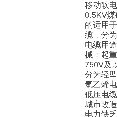
移动软电
0.5K
的适用于
缆，分为
电缆用途
械；起
750V
分为轻
氯乙烯电
低压电
城市改
电力缺