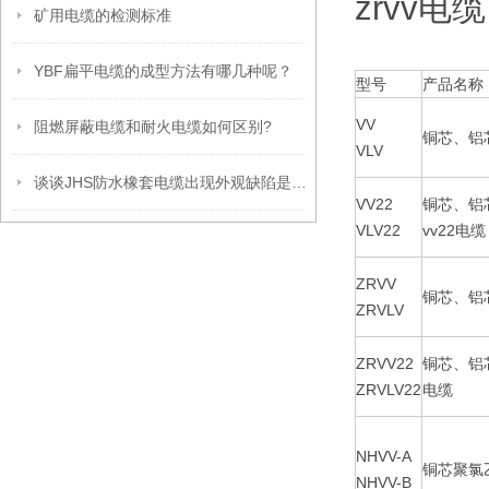
zrvv电
矿用电缆的检测标准
YBF扁平电缆的成型方法有哪几种呢？
型号
产品名称
VV
阻燃屏蔽电缆和耐火电缆如何区别?
铜芯、铝
VLV
谈谈JHS防水橡套电缆出现外观缺陷是什么原因？
VV22
铜芯、铝
VLV22
vv22电缆
ZRVV
铜芯、铝
ZRVLV
ZRVV22
铜芯、铝
ZRVLV22
电缆
NHVV-A
铜芯聚氯
NHVV-B