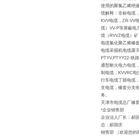
使用的聚氯乙烯绝
缆解释：非标电缆，
KVV电缆，ZR-V
缆）VV-P等屏蔽
缆（RVVZ电缆）矿
电缆氯化聚乙烯橡套
电缆采掘机电缆露天矿
PTYV,PTYY2
通型耐火电力电缆，
制电缆，KVVRC
行车电缆丁腈电缆，
支电缆，橡套分支电
务。
天津市电缆总厂橡
*企业销售部
企业法人厂长：郝
总：郝国庆
销售部 （欢迎您的