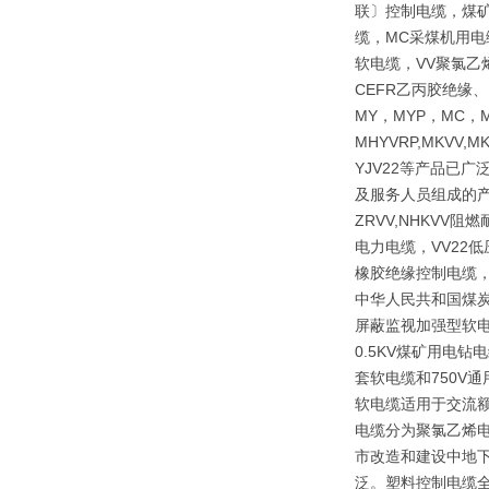
联〕控制电缆，煤矿
缆，MC采煤机用电
软电缆，VV聚氯乙
CEFR乙丙胶绝缘
MY，MYP，MC，M
MHYVRP,MKVV,M
YJV22等产品已
及服务人员组成的产
ZRVV,NHKV
电力电缆，VV22
橡胶绝缘控制电缆，
中华人民共和国煤炭行
屏蔽监视加强型软电
0.5KV煤矿用电
套软电缆和750V
软电缆适用于交流额
电缆分为聚氯乙烯
市改造和建设中地下
泛。塑料控制电缆全