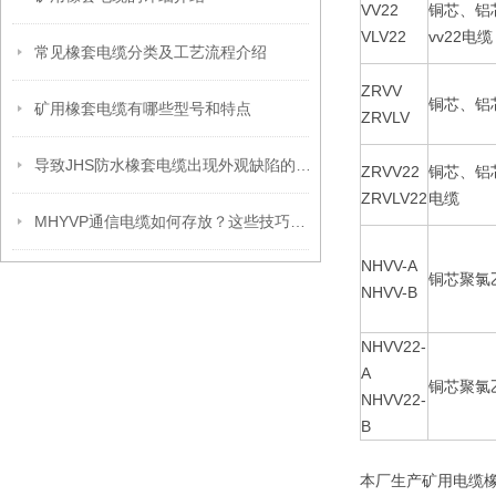
VV22
铜芯、铝
VLV22
vv22电缆
常见橡套电缆分类及工艺流程介绍
ZRVV
铜芯、铝
矿用橡套电缆有哪些型号和特点
ZRVLV
导致JHS防水橡套电缆出现外观缺陷的原因分析
ZRVV22
铜芯、铝
ZRVLV22
电缆
MHYVP通信电缆如何存放？这些技巧保证你之前没想到！
NHVV-A
铜芯聚氯
NHVV-B
NHVV22-
A
铜芯聚氯
NHVV22-
B
本厂生产矿用电缆