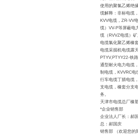
使用的聚氯乙烯绝
缆解释：非标电缆，
KVV电缆，ZR-V
缆）VV-P等屏蔽
缆（RVVZ电缆）矿
电缆氯化聚乙烯橡套
电缆采掘机电缆露天矿
PTYV,PTYY2
通型耐火电力电缆，
制电缆，KVVRC
行车电缆丁腈电缆，
支电缆，橡套分支电
务。
天津市电缆总厂橡
*企业销售部
企业法人厂长：郝
总：郝国庆
销售部 （欢迎您的