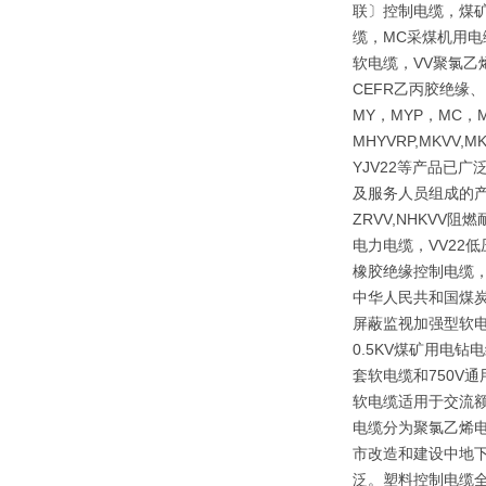
联〕控制电缆，煤矿
缆，MC采煤机用电
软电缆，VV聚氯乙
CEFR乙丙胶绝缘
MY，MYP，MC，M
MHYVRP,MKVV,M
YJV22等产品已
及服务人员组成的产
ZRVV,NHKV
电力电缆，VV22
橡胶绝缘控制电缆，
中华人民共和国煤炭行
屏蔽监视加强型软电
0.5KV煤矿用电
套软电缆和750V
软电缆适用于交流额
电缆分为聚氯乙烯
市改造和建设中地下
泛。塑料控制电缆全