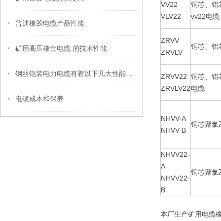
VV22
铜芯、铝
VLV22
vv22电缆
普通橡胶电缆产品性能
ZRVV
铜芯、铝
矿用高压橡套电缆 的技术性能
ZRVLV
钢丝铠装电力电缆有着以下几大性能优势
ZRVV22
铜芯、铝
ZRVLV22
电缆
电缆成本和保养
NHVV-A
铜芯聚氯
NHVV-B
NHVV22-
A
铜芯聚氯
NHVV22-
B
本厂生产矿用电缆