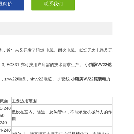
线询价
联系我们
电系统，近年来又开发了阻燃 电缆、耐火电缆、低烟无卤电缆及五
332-3,IEC331,亦可按用户所需的技术需求生产。
小猫牌VV22铠
，zrvv22电缆，nhvv22电缆， 护套线
小猫牌VV22铠装电力
截面
主要适用范围
1-240
敷设在室内、隧道、及沟管中，不能承受机械外力的作
50-
用
240
4-240
同VV型，能直埋在土壤中可承受机械外力，不能承受