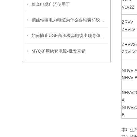
橡套电缆广泛使用于
VLV22
钢丝铠装电力电缆为什么要铠装和绞合呢？
ZRVV
ZRVLV
如何防止UGF高压橡套电缆出现导体氧化呢？
ZRVV2
MYQ矿用橡套电缆-批发直销
ZRVLV
NHVV-
NHVV-
NHVV2
A
NHVV2
B
本厂生