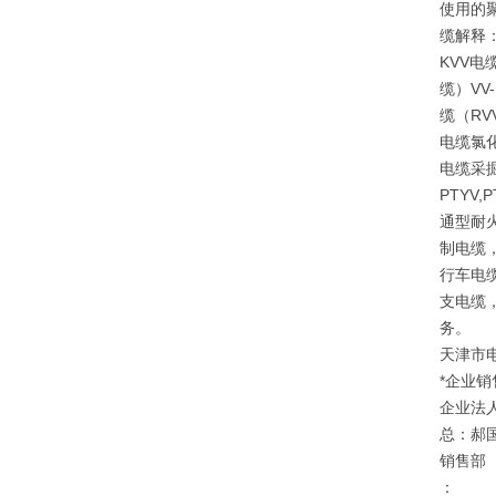
使用的
缆解释
KVV电
缆）V
缆（RV
电缆氯
电缆采掘
PTYV
通型耐
制电缆
行车电
支电缆
务。
天津市
*企业销
企业法
总：郝
销售部
：