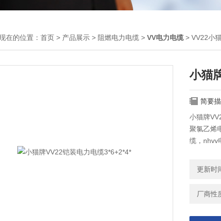
现在的位置：
首页
>
产品展示
>
阻燃电力电缆
>
VV电力电缆
> VV22小
小猫牌
简要描
小猫牌VV2
聚氯乙烯电缆
缆，nhvv
更新时间：
厂商性