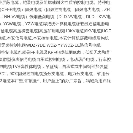
带屏蔽电缆，铠装电缆及阻燃或耐火性质的控制电缆。特种电
EFR电缆）阻燃电缆（阻燃控制电缆，阻燃电力电缆，ZR-
NH-VV电缆）低烟低卤电缆（DLD-VV电缆，DLD－KVV电
磨）YCW电缆，YZW电缆焊把线计算机电缆橡套线通信电源电
电缆高压橡套电缆|高压矿用电缆|10KV电缆|6KV电缆|UGF
缆,本安信号电缆,本安控制电缆,本安计算机屏蔽电缆盾构机
电缆WDZ-YDE,WDZ-YY,WDZ-EE路信号电缆
及氟塑料控制电缆也就是FF电缆及KFF电缆低烟低卤，低烟无卤和普
VP集散型仪表信号电缆自承式控制电缆，电动葫芦电缆，行车控
控制电缆TVR弹性体电缆，吊篮线，自承式或中间钢丝加强型
05℃，90℃阻燃控制电缆预分支电缆，电力分支电缆，矿用分
23电缆本厂坚持“质量*，用户至上”的办厂宗旨，竭诚为用户服