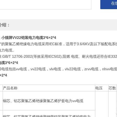
在
介绍：
小猫牌VV22铠装电力电缆3*6+2*4
产的聚氯乙烯绝缘电力电缆采用IEC标准，适用于3.6/6KV及以下输配
电力电缆。
:GB/T 12706-2002(等效采用IEC502),阻燃 电缆、耐火电缆还符合IE
3*6+2*4
电缆包括vv电缆，vv22电缆，vlv电缆，vlv22电缆，zrvv电缆，nhvv电缆
+2*4
产品名称
电压
芯数
铜芯、铝芯聚氯乙烯绝缘聚氯乙烯护套电力vv电缆
铜芯、铝芯聚氯乙烯绝缘聚钢带铠装聚氯乙烯护套电力