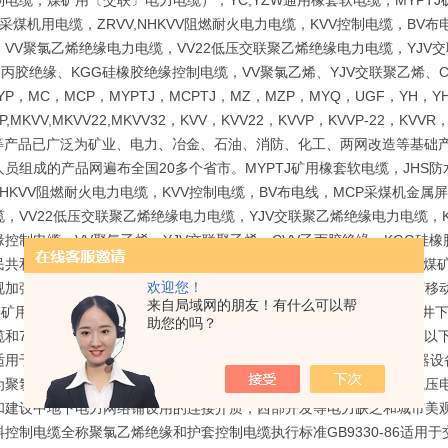
电缆，煤矿用〔交联〕电力电缆），YC,YZW通用橡套软电缆，MYPTJ
采煤机用电缆，ZRVV,NHKVV阻燃耐火电力电缆，KVV控制电缆，B
VV聚氯乙烯绝缘电力电缆，VV22低压交联聚乙烯绝缘电力电缆，YJV交
R乙丙胶绝缘、KGG硅橡胶绝缘控制电缆，VV聚氯乙烯、YJV交联聚乙烯、
YP，MC，MCP，MYPTJ，MCPTJ，MZ，MZP，MYQ，UGF，YH，YH
P,MKVV,MKVV22,MKVV32，KVV，KVV22，KVVP，KVVP-22，KVVR
22等产品已广泛为矿业、电力、冶金、石油、消防、化工、两网改造等基
员组成的产品网遍布全国20多个省市。MYPTJ矿用橡套软电缆，JHS防
,NHKVV阻燃耐火电力电缆，KVV控制电缆，BV布电线，MCP采煤机
，VV22低压交联聚乙烯绝缘电力电缆，YJV交联聚乙烯绝缘电力电缆，K
缘控制电缆，VV聚氯乙烯、YJV交联聚乙烯、CVV乙丙胶绝缘、KGG
共和国煤炭行业标准MT818-1999本标准是国家煤炭工业局发布的。煤矿
欢迎您！
加强型软电缆，3.3KV及以下采煤机金属屏蔽软电缆，1.14KV及以下
来自局域网的朋友！有什么可以帮
KV煤矿用电钻电缆，煤矿用移动轻型软电缆等多种型号规格的适用于煤矿井
助您的吗？
缆和750V通用橡套软电缆。高压橡套软电缆用途：交流额定电压6kv及
适用于交流额定电压750V及以下家用电器、电动工具和各种移动式电器
为聚氯乙烯电缆也就是PVC电缆适用于低压变压器下方连接设备用的低压
和建设中地下电力网络铺设用的连接介质，西部开发等电力缺乏和城市美观
料控制电缆全称聚氯乙烯绝缘和护套控制电缆执行标准GB9330-86适用