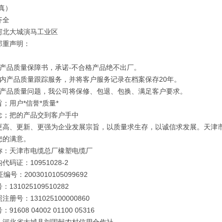
真）
齐全
河北大城演马工业区
郑重声明：
订产品质量保障书，承诺-不合格产品绝不出厂。
年内产品质量跟踪服务，并将客户服务记录在档案保存20年。
因产品质量问题，我公司将保修、包退、包换、满足客户要求。
；用户*信誉*质量*
念；把的产品交到客户手中
更高、更新、更强为企业发展宗旨，以质量求生存，以诚信求发展。天津
您的满意。
称：天津市电缆总厂橡塑电缆厂
代码证：10951028-2
编号：2003010105099692
131025109510282
册号：131025100000860
91608 04002 01100 05316