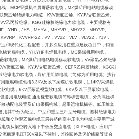
矿用橡套软电缆，JHS防水橡套扁电缆，YH,YHF电焊机电
V布电线，MCP采煤机金属屏蔽软电缆，MZ煤矿用电钻电缆移动
联聚乙烯绝缘电力电缆，KVV聚氯乙烯、KYJV交联聚乙烯、
CVV乙丙胶绝缘、KGG硅橡胶绝缘电力软电缆，主要规格有
F，YHD，JHS，MHYV，MHYVR，MHY32、MHYVP、
，KVVRP，KVVRP-22，VV，VV22，VLV，VLV22，YJV，
础产业和现代化工程配套，并多次应用在重点建设项目中，销售
水橡套扁电缆，YH,YHF电焊机电缆，MC采煤机用电缆，
金属屏蔽软电缆，MZ煤矿用电钻电缆移动软电缆，VV聚氯乙烯绝缘
VV聚氯乙烯、KYJV交联聚乙烯、CEFR乙丙胶绝缘、KGG硅
硅橡胶绝缘电力软电缆，煤矿用阻燃电缆（简称为矿用电缆）执行
用阻燃电缆包括3.3KV及以下采煤机软电缆，1.14KV采煤机
移动软电缆，6KV屏蔽监视型软电缆，6KV及以下屏蔽软电缆，
下设备用电线电缆.通用橡套软电缆简称橡套电缆，分为高压橡
以下移动配电装置及矿山采掘机械；起重运输机械等。低压橡套
设备用其中分为轻型、中型和重型三种型号电缆。塑料绝缘电力
电缆和交联聚乙烯电缆三层共挤的高中压电力电缆主要用于城
电缆从架空转入地下中低压交流电缆（XLPE电缆）应用广
于交流额定电压750V及以下控制，监控回路及保护线路等场合