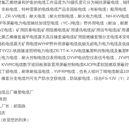
聚氯乙烯绝缘和护套的电缆工作温度为70摄氏度它分为铜丝屏蔽电缆，铜
：非标电缆，特种需要的电线电缆产品非国标电缆（布标电缆）船用电缆（C
缆，ZR-VV电缆）耐火电缆（耐火控制电缆，耐火电力电缆，NH-KVV电缆，
V-P等屏蔽电力电缆钢丝加强型电缆（YC-J电缆）野外用电缆（耐油，耐
VZ电缆）矿用防暴电缆|矿用阻燃电缆|矿用通讯电缆|矿用信号电缆|矿用通信
化聚乙烯橡套扁平电缆露天高压橡套扁电缆矿用阻燃橡套预分支电缆本安电
机电缆露天矿用电缆WYHP野外用屏蔽电缆低烟无卤电力电力电缆及低烟无卤控制
,PTYY22-铁路隧道照明电力电缆ZR-TT-K-YJV电缆氟塑料控制电缆
火电力电缆，耐火控制电缆仪表用电缆,DYVP电动型仪表信号电缆，JY
，KVVRC电缆数字巡回检测装置用屏蔽控制电缆KJCPR柔软阻燃双屏蔽
缆丁腈电缆，耐寒耐低温电缆，YVFRP电缆，也有人错叫丁晴电缆耐温1
，橡套分支电缆均可生产防水交联电缆，防鼠蚁电缆，综合FS-YJV（Y）
电缆总厂橡塑电缆厂
售部
人厂长：郝国政
国庆
 （欢迎您的到来）