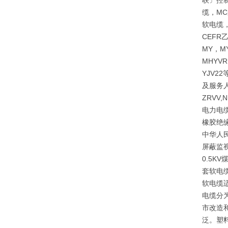
联〕控制
缆，MC
软电缆，
CEF
MY，M
MHYVR
YJV
及服务人
ZRVV
电力电缆
橡胶绝
中华人民
屏蔽监视
0.5
套软电
软电缆
电缆分
市改造
泛。塑