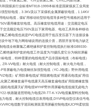
电缆，VV聚氯乙烯、YJV交联聚乙烯、CVV乙丙胶绝缘、
国煤炭行业标准MT818-1999本标准是国家煤炭工业局发
强型软电缆，3.3KV及以下采煤机金属屏蔽软电缆，1.14KV
煤矿用电钻电缆，煤矿用移动轻型软电缆等多种型号规格的适用于
50V通用橡套软电缆。高压橡套软电缆用途：交流额定电压
于交流额定电压750V及以下家用电器、电动工具和各种移动
氯乙烯电缆也就是PVC电缆适用于低压变压器下方连接设备
建设中地下电力网络铺设用的连接介质，西部开发等电力缺乏
电缆全称聚氯乙烯绝缘和护套控制电缆执行标准GB9330-
氯乙烯绝缘和护套的电缆工作温度为70摄氏度它分为铜丝屏蔽
非标电缆，特种需要的电线电缆产品非国标电缆（布标电缆）
缆，ZR-VV电缆）耐火电缆（耐火控制电缆，耐火电力电缆，
）VV-P等屏蔽电力电缆钢丝加强型电缆（YC-J电缆）野外用电缆
VZ电缆）矿用防暴电缆|矿用阻燃电缆|矿用通讯电缆|矿用信
F电缆氯化聚乙烯橡套扁平电缆露天高压橡套扁电缆矿用阻燃橡套预
采掘机电缆露天矿用电缆WYHP野外用屏蔽电缆低烟无卤电力
YY22-铁路隧道照明电力电缆ZR-TT-K-YJV电缆氟塑料控制电
电力电缆，耐火控制电缆仪表用电缆,DYVP电动型仪表信号电
VVRC电缆数字巡回检测装置用屏蔽控制电缆KJCPR柔软阻