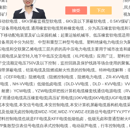
V聚氯乙烯、KYJV交联聚乙烯、CEFR乙丙胶绝缘、KGG硅橡胶绝缘控制
硅橡胶绝缘电力软电缆，煤矿用阻燃电缆（简称为矿用电缆）执行中华人民共和
矿用阻燃电缆包括3.3KV及以下采煤机软电缆，1.14KV采煤机屏蔽监视加
移动软电缆，6KV屏蔽监视型软电缆，6KV及以下屏蔽软电缆，0.5KV
下设备用电线电缆.通用橡套软电缆简称橡套电缆，分为高压橡套软电缆和7
及以下移动配电装置及矿山采掘机械；起重运输机械等。低压橡套软电缆适用
设备用其中分为轻型、中型和重型三种型号电缆。塑料绝缘电力电缆分为聚
压电缆和交联聚乙烯电缆三层共挤的高中压电力电缆主要用于城市改造和
美观电缆从架空转入地下中低压交流电缆（XLPE电缆）应用广泛。塑料控制
用于交流额定电压750V及以下控制，监控回路及保护线路等场合使用的聚
铜带屏蔽电缆，铠装电缆及阻燃或耐火性质的控制电缆。特种电缆解释：
缆（CEFR电缆）阻燃电缆（阻燃控制电缆，阻燃电力电缆，ZR-KVV电
VV电缆，NH-VV电缆）低烟低卤电缆（DLD-VV电缆，DLD－KVV电缆
，耐磨）YCW电缆，YZW电缆焊把线计算机电缆橡套线通信电源电缆（RV
矿用通信电缆高压橡套电缆|高压矿用电缆|10KV电缆|6KV电缆|UG
缆本安电缆,本安信号电缆,本安控制电缆,本安计算机屏蔽电缆盾构机电缆
及低烟无卤控制电缆WDZ-YDE,WDZ-YY,WDZ-EE路信号电缆PTYV,PT
塑料控制电缆也就是FF电缆及KFF电缆低烟低卤，低烟无卤和普通型耐火
YVP集散型仪表信号电缆自承式控制电缆，电动葫芦电缆，行车控制电缆，K