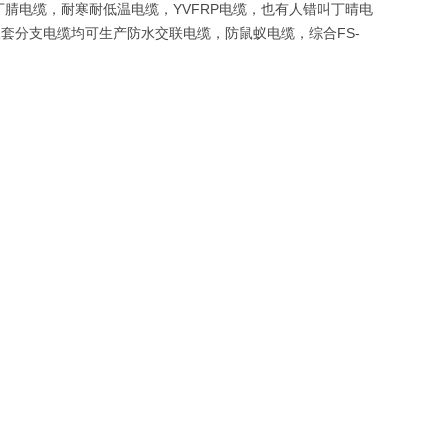
腈电缆，耐寒耐低温电缆，YVFRP电缆，也有人错叫丁晴电
橡套分支电缆均可生产防水交联电缆，防鼠蚁电缆，综合FS-