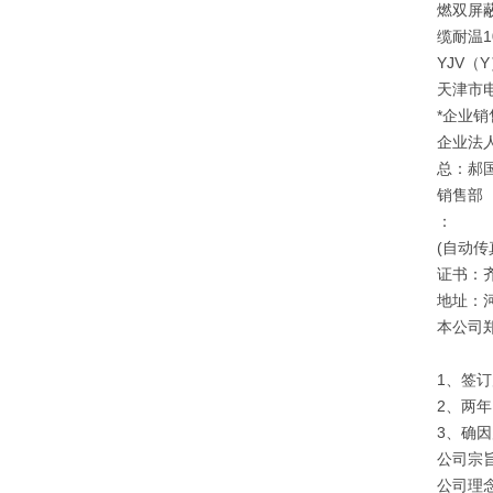
燃双屏
缆耐温
YJV（
天津市
*企业销
企业法
总：郝
销售部
：
(自动传
证书：
地址：
本公司
1、签
2、两
3、确
公司宗旨
公司理