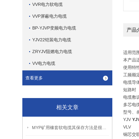
VVR电力软电缆
VVP屏蔽电力电缆
BP-YJVP变频电力电缆
产品
YJV22铠装电力电缆
ZRYJV阻燃电力电缆
适用范
本产品适
VV电力电缆
使用特
工频额定电
查看更多
电缆导体
短路时（
电缆敷
多芯电
相关文章
型号、
YJV
YJ
VLV
MYP矿用橡套软电缆其保存方法是很有讲究的
铜芯交