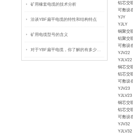
铝芯交
矿用橡套电缆的技术分析
可敷设
YJY
洽谈YBF扁平电缆的特性和结构特点
YJLY
铜聚交
矿用电缆型号的含义
铝聚交
可敷设
对于YBF扁平电缆，你了解的有多少呢？
YJV22
YJLV22
铜芯交
铝芯交
可敷设
YJV23
YJLV23
铜芯交
铝芯交
可敷设
YJV32
YJLV32