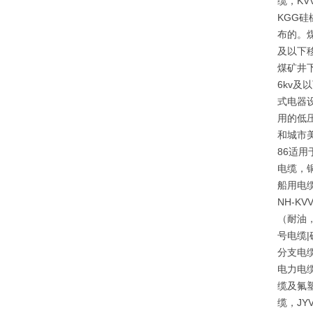
缆，KV
KGG
布的。煤
及以下
煤矿井
6kv
式电器
用的低
和城市
86适
电缆，
船用电
NH-K
（耐油
号电缆|
分支电
电力电缆
缆及氟
缆，J