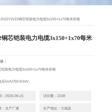
YJV22YJV22铜芯铠装电力电缆3x150+1x70每米价格
22铜芯铠装电力电缆3x150+1x70每米
述：
芯铠装电力电缆3x150+1x70每米价格
Uo/U为0.6/1kV。
的允许长期工作Z高温度为90℃
长持续时间不超过5s）电缆导体的允许Z高温度：250℃
2026-06-21
访问量：2108
时环境温度应不低于0℃。
弯曲直径径不小于电缆外径15倍，单芯电缆弯曲直径不小于电
质：生产厂家
生产地址：大城县
0倍。