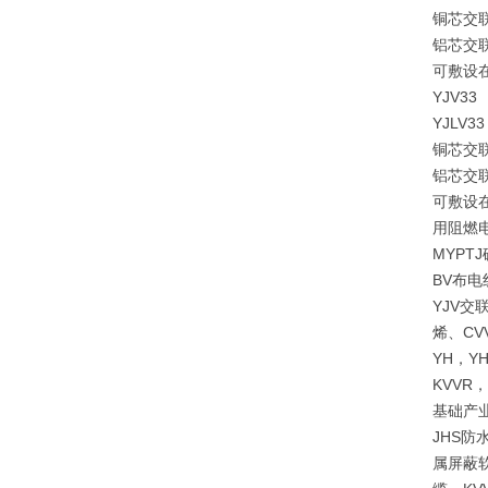
铜芯交
铝芯交
可敷设
YJV33
YJLV33
铜芯交
铝芯交
可敷设
用阻燃
MYPT
BV布
YJV交
烯、CV
YH，YH
KVVR
基础产
JHS防
属屏蔽