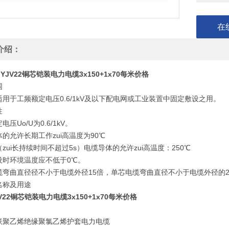
在
介绍：
YJV22铜芯铠装电力电缆3x150+1x70每米价格
围
用于工频额定电压0.6/1kV及以下配电网或工业装置中固定敷设之用。
性
压Uo/U为0.6/1kV。
的允许长期工作zui高温度为90℃
zui长持续时间不超过5s）电缆导体的允许zui高温度：250℃
设时环境温度应不低于0℃。
缆弯曲直径径不小于电缆外径15倍，单芯电缆弯曲直径不小于电缆外径的2
名称及用途
V22铜芯铠装电力电缆3x150+1x70每米价格
联聚乙烯绝缘聚氯乙烯护套电力电缆