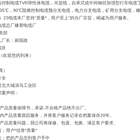
蔽控制电缆TVR弹性体电缆，吊篮线，自承式或中间钢丝加强型行车电缆丁
105℃，90℃阻燃控制电缆预分支电缆，电力分支电缆，矿用分支电缆，
Y）23电缆本厂坚持“质量*，用户至上”的办厂宗旨，竭诚为用户服务。
电缆总厂橡塑电缆厂
售部
人厂长：郝国政
国庆
 （欢迎您的到来）
真）
齐全
河北大城演马工业区
郑重声明：
订产品质量保障书，承诺-不合格产品绝不出厂。
年内产品质量跟踪服务，并将客户服务记录在档案保存20年。
因产品质量问题，我公司将保修、包退、包换、满足客户要求。
；用户*信誉*质量*
念；把的产品交到客户手中