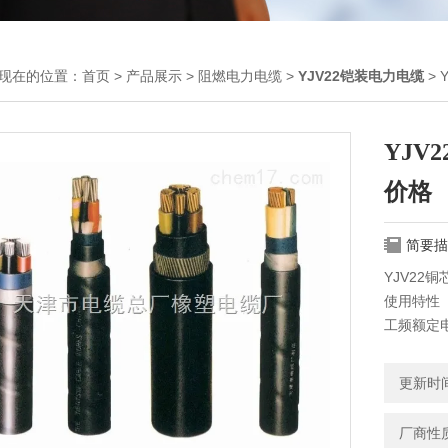
现在的位置：
首页
>
产品展示
>
阻燃电力电缆
>
YJV22铠装电力电缆
> 
YJV
价格
简要描
YJV22铜
使用特性
工频额定电压
电缆导体
短路时（Z
更新时间：
电缆敷设
多芯电缆
厂商性
缆外径的2