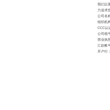
我们以
力追求
公司名
组织机构
CCC认证
公司税号：
营业执照注
汇款帐号：
开户行