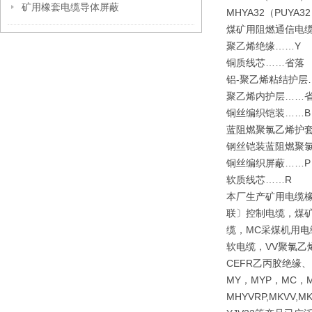
矿用橡套电缆导体屏蔽
MHYA32（PU
煤矿用阻燃通信电
聚乙烯绝缘……
铜质线芯……省
铝-聚乙烯粘结护
聚乙烯内护层……
铜丝编织铠装……B
蓝阻燃聚氯乙烯护
钢丝铠装蓝阻燃聚
铜丝编织屏蔽……
软质线芯……R
本厂生产矿用电缆
联〕控制电缆，煤矿
缆，MC采煤机用电
软电缆，VV聚氯乙
CEFR乙丙胶绝缘
MY，MYP，MC，M
MHYVRP,MKVV,M