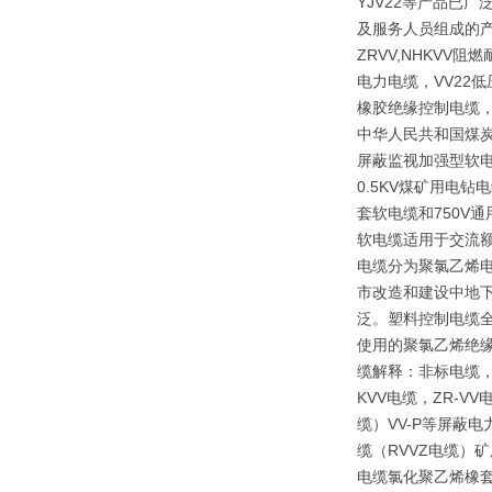
YJV22等产品已
及服务人员组成的产
ZRVV,NHKV
电力电缆，VV22
橡胶绝缘控制电缆，
中华人民共和国煤炭行
屏蔽监视加强型软电
0.5KV煤矿用电
套软电缆和750V
软电缆适用于交流额
电缆分为聚氯乙烯
市改造和建设中地下
泛。塑料控制电缆全
使用的聚氯乙烯绝
缆解释：非标电缆，
KVV电缆，ZR-V
缆）VV-P等屏蔽
缆（RVVZ电缆）矿
电缆氯化聚乙烯橡套