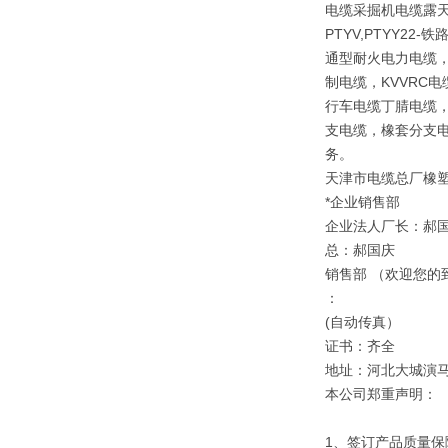
电缆采掘机电缆露天矿
PTYV,PTYY2
通型耐火电力电缆，
制电缆，KVVRC
行车电缆丁腈电缆，
支电缆，橡套分支电
务。
天津市电缆总厂橡
*企业销售部
企业法人厂长：郝
总：郝国庆
销售部 （欢迎您的
：
(自动传真）
证书：齐全
地址：河北大城演
本公司郑重声明：
1、签订产品质量保