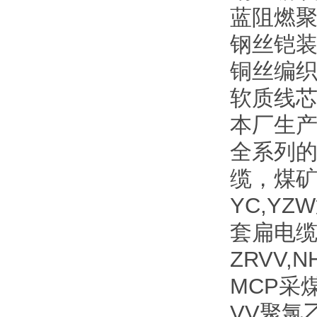
蓝阻燃
钢丝铠
铜丝编
软质线芯
本厂生
全系列
缆，煤
YC,Y
套扁电缆
ZRVV
MCP采
VV聚氯