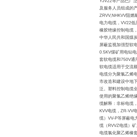
YJV22等产品已
及服务人员组成的产
ZRVV,NHKV
电力电缆，VV22
橡胶绝缘控制电缆，
中华人民共和国煤炭行
屏蔽监视加强型软电
0.5KV煤矿用电
套软电缆和750V
软电缆适用于交流额
电缆分为聚氯乙烯
市改造和建设中地下
泛。塑料控制电缆全
使用的聚氯乙烯绝
缆解释：非标电缆，
KVV电缆，ZR-V
缆）VV-P等屏蔽
缆（RVVZ电缆）矿
电缆氯化聚乙烯橡套