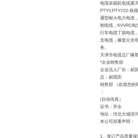
电缆采掘机电缆露天矿
PTYV,PTYY2
通型耐火电力电缆，
制电缆，KVVRC
行车电缆丁腈电缆，
支电缆，橡套分支电
务。
天津市电缆总厂橡
*企业销售部
企业法人厂长：郝
总：郝国庆
销售部 （欢迎您的
：
(自动传真）
证书：齐全
地址：河北大城演
本公司郑重声明：
1、签订产品质量保