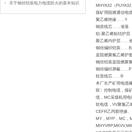
关于钢丝铠装电力电缆防火的基本知识
MHYA32（PU
煤矿用阻燃通信电
聚乙烯绝缘……
铜质线芯……省
铝-聚乙烯粘结护
聚乙烯内护层……
铜丝编织铠装……B
蓝阻燃聚氯乙烯护
钢丝铠装蓝阻燃聚
铜丝编织屏蔽……
软质线芯……R
本厂生产矿用电缆
联〕控制电缆，煤矿
缆，MC采煤机用电
软电缆，VV聚氯乙
CEFR乙丙胶绝缘
MY，MYP，MC，M
MHYVRP,MKVV,M