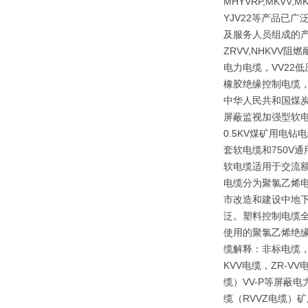
MHYVRP,MKVV,M
YJV22等产品已
及服务人员组成的产
ZRVV,NHKV
电力电缆，VV22
橡胶绝缘控制电缆，
中华人民共和国煤炭行
屏蔽监视加强型软电
0.5KV煤矿用电
套软电缆和750V
软电缆适用于交流额
电缆分为聚氯乙烯
市改造和建设中地下
泛。塑料控制电缆全
使用的聚氯乙烯绝
缆解释：非标电缆，
KVV电缆，ZR-V
缆）VV-P等屏蔽
缆（RVVZ电缆）矿