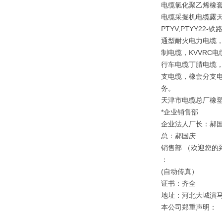
电缆氯化聚乙烯橡套
电缆采掘机电缆露天矿
PTYV,PTYY2
通型耐火电力电缆，
制电缆，KVVRC
行车电缆丁腈电缆，
支电缆，橡套分支电
务。
天津市电缆总厂橡
*企业销售部
企业法人厂长：郝
总：郝国庆
销售部 （欢迎您的
：
(自动传真）
证书：齐全
地址：河北大城演
本公司郑重声明：