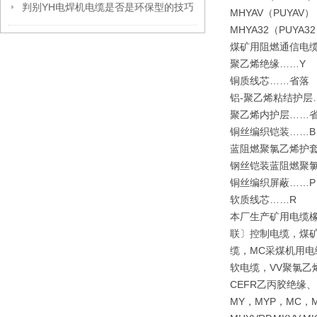
判别YH电焊机电缆是否是环保型的技巧
MHYAV（PUY
MHYA32（PU
煤矿用阻燃通信电
聚乙烯绝缘……
铜质线芯……省
铝-聚乙烯粘结护
聚乙烯内护层……
铜丝编织铠装……B
蓝阻燃聚氯乙烯护
钢丝铠装蓝阻燃聚
铜丝编织屏蔽……
软质线芯……R
本厂生产矿用电缆
联〕控制电缆，煤矿
缆，MC采煤机用电
软电缆，VV聚氯乙
CEFR乙丙胶绝缘
MY，MYP，MC，M