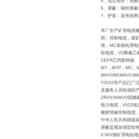
5、缆芯包带：
6、屏蔽：铜丝屏
7、护套：蓝色低
本厂生产矿用电缆
联〕控制电缆，煤矿
缆，MC采煤机用电
软电缆，VV聚氯乙
CEFR乙丙胶绝缘
MY，MYP，MC，M
MHYVRP,MKVV,M
YJV22等产品已
及服务人员组成的产
ZRVV,NHKV
电力电缆，VV22
橡胶绝缘控制电缆，
中华人民共和国煤炭行
屏蔽监视加强型软电
0.5KV煤矿用电