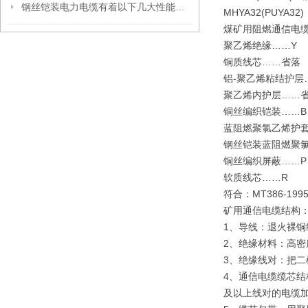
钢丝铠装电力电缆有着以下几大性能优势
MHYA32(PU
煤矿用阻燃通信电
聚乙烯绝缘……
铜质线芯……省
铝-聚乙烯粘结护
聚乙烯内护层……
铜丝编织铠装……
蓝阻燃聚氯乙烯护
钢丝铠装蓝阻燃聚
铜丝编织屏蔽……
软质线芯……R
符合：MT386-1
矿用通信电缆结构
1、导线：退火裸铜线
2、绝缘材料：高
3、绝缘线对：把
4、通信电缆缆芯结
及以上线对的电缆