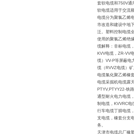
套软电缆和750V
软电缆适用于交流额
电缆分为聚氯乙烯
市改造和建设中地下
泛。塑料控制电缆全
使用的聚氯乙烯绝
缆解释：非标电缆，
KVV电缆，ZR-V
缆）VV-P等屏蔽
缆（RVVZ电缆）矿
电缆氯化聚乙烯橡套
电缆采掘机电缆露天矿
PTYV,PTYY2
通型耐火电力电缆，
制电缆，KVVRC
行车电缆丁腈电缆，
支电缆，橡套分支电
务。
天津市电缆总厂橡