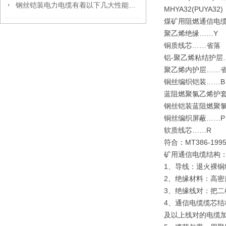
钢丝铠装电力电缆有着以下几大性能优势
MHYA32(PU
煤矿用阻燃通信电
聚乙烯绝缘……
铜质线芯……省
铝-聚乙烯粘结护
聚乙烯内护层……
铜丝编织铠装……
蓝阻燃聚氯乙烯护
钢丝铠装蓝阻燃聚
铜丝编织屏蔽……
软质线芯……R
符合：MT386-1
矿用通信电缆结构
1、导线：退火裸铜线
2、绝缘材料：高
3、绝缘线对：把
4、通信电缆缆芯结
及以上线对的电缆