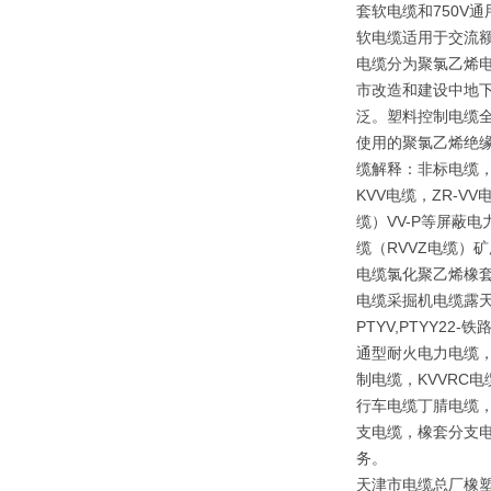
套软电缆和750V
软电缆适用于交流额
电缆分为聚氯乙烯
市改造和建设中地下
泛。塑料控制电缆全
使用的聚氯乙烯绝
缆解释：非标电缆，
KVV电缆，ZR-V
缆）VV-P等屏蔽
缆（RVVZ电缆）矿
电缆氯化聚乙烯橡套
电缆采掘机电缆露天矿
PTYV,PTYY2
通型耐火电力电缆，
制电缆，KVVRC
行车电缆丁腈电缆，
支电缆，橡套分支电
务。
天津市电缆总厂橡