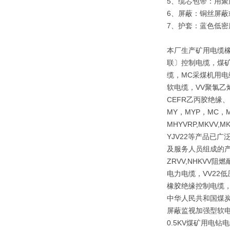
5、缆芯包带：
6、屏蔽：铜丝屏
7、护套：蓝色低
本厂生产矿用电缆
联〕控制电缆，煤矿
缆，MC采煤机用电
软电缆，VV聚氯乙
CEFR乙丙胶绝缘
MY，MYP，MC，M
MHYVRP,MKVV,M
YJV22等产品已
及服务人员组成的产
ZRVV,NHKV
电力电缆，VV22
橡胶绝缘控制电缆，
中华人民共和国煤炭行
屏蔽监视加强型软电
0.5KV煤矿用电