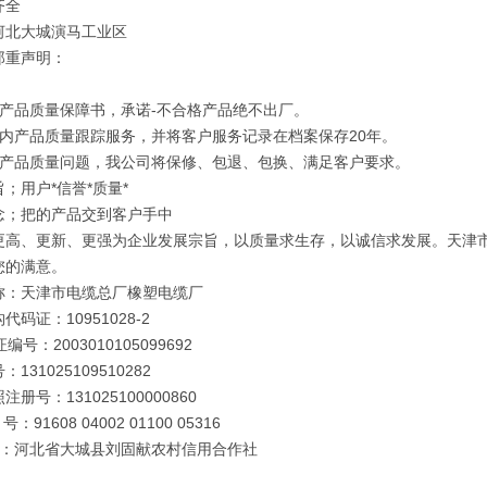
齐全
河北大城演马工业区
郑重声明：
订产品质量保障书，承诺-不合格产品绝不出厂。
年内产品质量跟踪服务，并将客户服务记录在档案保存20年。
因产品质量问题，我公司将保修、包退、包换、满足客户要求。
；用户*信誉*质量*
念；把的产品交到客户手中
更高、更新、更强为企业发展宗旨，以质量求生存，以诚信求发展。天津
您的满意。
称：天津市电缆总厂橡塑电缆厂
代码证：10951028-2
编号：2003010105099692
131025109510282
册号：131025100000860
号：91608 04002 01100 05316
 行：河北省大城县刘固献农村信用合作社