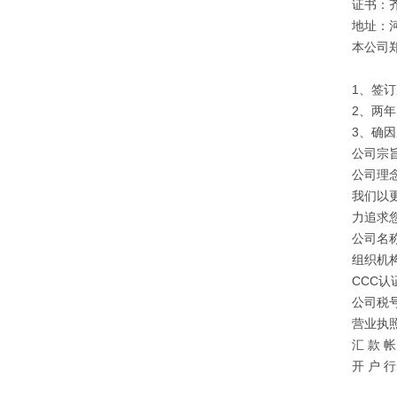
证书：
地址：
本公司
1、签
2、两
3、确
公司宗旨
公司理
我们以
力追求
公司名
组织机构
CCC认证
公司税号：
营业执照注
汇 款 帐 
开 户