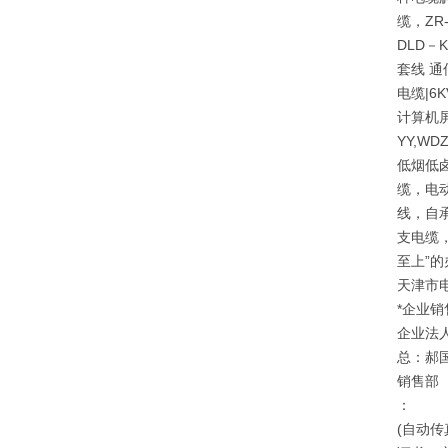
缆，ZR
DLD－
套线 通
电缆|6
计算机屏
YY,W
低烟低
缆，电
线，自承
支电缆，
至上”
天津市
*企业销
企业法
总：郝
销售部
：
(自动传