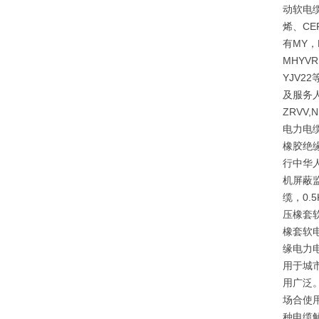
动软电缆
烯、CE
有MY，
MHYVR
YJV
及服务人
ZRVV
电力电缆
橡胶绝
行中华人
机屏蔽监
缆，0
压橡套
橡套软
缘电力
用于城
用广泛。
场合使
种电缆