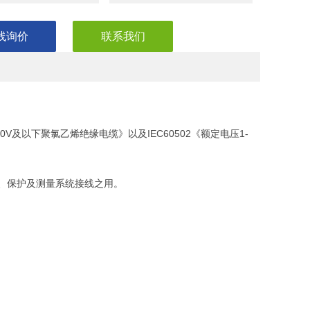
线询价
联系我们
50V及以下聚氯乙烯绝缘电缆》以及IEC60502《额定电压1-
信号、保护及测量系统接线之用。
预热。