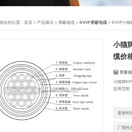
现在的位置：
首页
>
产品展示
>
屏蔽电缆
>
KVVP屏蔽电缆
> KVVP小猫
小猫牌
缆价
简要描
小猫牌KVV
适用范围
聚氯乙烯绝
制、信号
更新时间：
厂商性