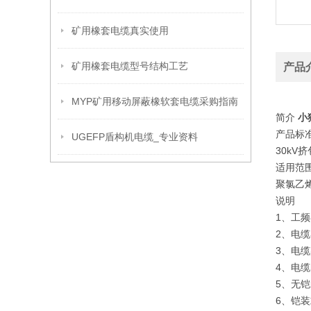
矿用橡套电缆真实使用
矿用橡套电缆型号结构工艺
产品
MYP矿用移动屏蔽橡软套电缆采购指南
简介
小猫
产品标准
UGEFP盾构机电缆_专业资料
30k
适用范
聚氯乙
说明
1、工频
2、电
3、电
4、电
5、无
6、铠