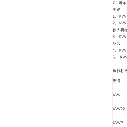
7、屏
用途
1、KV
2、KV
较大机
3、KV
场
4、KV
5、 K
执行标准
型号
KVV
KVV22
KVVP