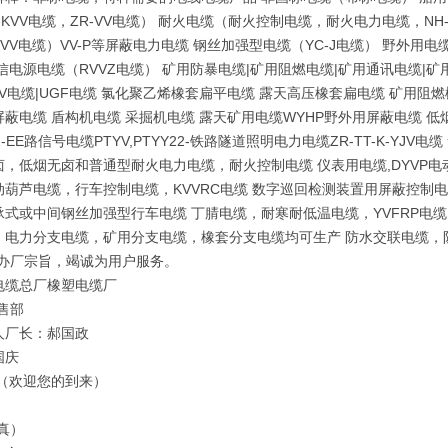
-KVV电缆，ZR-VV电缆） 耐火电缆（耐火控制电缆，耐火电力电缆，NH-
KVV电缆）VV-P等屏蔽电力电缆 钢丝加强型电缆（YC-J电缆） 野外用
信电源电缆（RVVZ电缆） 矿用防暴电缆|矿用阻燃电缆|矿用通讯电缆|矿用
KV电缆|UGF电缆 氯化聚乙烯橡套扁平电缆 露天高压橡套扁电缆 矿用阻
蔽电缆 盾构机电缆 采掘机电缆 露天矿用电缆WYHP野外用屏蔽电缆 低烟
DZ-EE路信号电缆PTYV,PTYY22-铁路隧道照明电力电缆ZR-TT-K-
卤，低烟无卤和普通型耐火电力电缆，耐火控制电缆 仪表用电缆,DYVP电
动葫芦电缆，行车控制电缆，KVVRC电缆 数字巡回检测装置用屏蔽控制电
式或中间钢丝加强型行车电缆 丁腈电缆，耐寒耐低温电缆，YVFRP电缆，
电力分支电缆，矿用分支电缆，橡套分支电缆均可生产 防水交联电缆，防鼠蚁
的办厂宗旨，竭诚为用户服务。
电缆总厂橡塑电缆厂
售部
人厂长：郝国政
国庆
 （欢迎您的到来）
真）