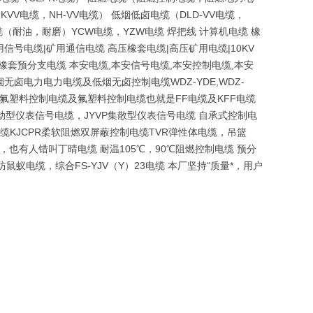
KVV电缆，NH-VV电缆） 低烟低卤电缆（DLD-VV电缆，
电缆（耐油，耐磨）YCW电缆，YZW电缆 焊把线 计算机电缆 橡
信号电缆|矿用通信电缆 高压橡套电缆|高压矿用电缆|10KV
燃橡套预分支电缆 本安电缆,本安信号电缆,本安控制电缆,本安
无卤电力电力电缆及低烟无卤控制电缆WDZ-YDE,WDZ-
YJV电缆 氟塑料控制电缆及氟塑料控制电缆也就是FF电缆及KFF电缆
动型仪表信号电缆，JYVP集散型仪表信号电缆 自承式控制电
缆KJCPR柔软阻燃双屏蔽控制电缆TVR弹性体电缆，吊篮
也有人错叫丁晴电缆 耐温105℃，90℃阻燃控制电缆 预分
电缆，综合FS-YJV（Y）23电缆 本厂坚持“质量*，用户