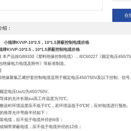
在
介绍：
小猫牌KVVP-10*2.5，10*1.5屏蔽控制电缆价格
牌KVVP-10*2.5，10*1.5屏蔽控制电缆价格
 本产品按GB9330《塑料绝缘控制电缆》，IEC60227《额定电压450/7
V挤包绝缘电力电缆及附件》等标准制造。
围
烯绝缘聚氯乙烯护套控制电缆适用于额定电压450/750V及以下控制、
额定电压Uo/U为450/750V。
缆导体的允许长期zui高工作温度为70℃。
缆敷设时环境温度应不低于0℃，若环境温低于0℃时，应对电缆进行
缆的推荐允许弯曲半径如下：
铠装电缆，应不低于电缆外径的6倍；
装或铜带屏蔽电缆，应不低于电缆外径的12倍；