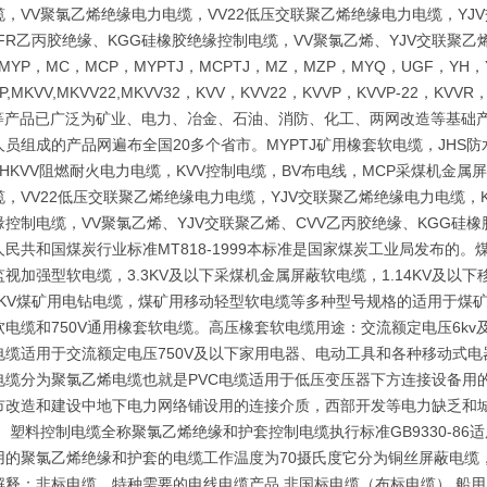
，VV聚氯乙烯绝缘电力电缆，VV22低压交联聚乙烯绝缘电力电缆，YJV
FR乙丙胶绝缘、KGG硅橡胶绝缘控制电缆，VV聚氯乙烯、YJV交联聚乙
MYP，MC，MCP，MYPTJ，MCPTJ，MZ，MZP，MYQ，UGF，YH，Y
P,MKVV,MKVV22,MKVV32，KVV，KVV22，KVVP，KVVP-22，KVVR
22等产品已广泛为矿业、电力、冶金、石油、消防、化工、两网改造等基
员组成的产品网遍布全国20多个省市。MYPTJ矿用橡套软电缆，JHS防
,NHKVV阻燃耐火电力电缆，KVV控制电缆，BV布电线，MCP采煤机
，VV22低压交联聚乙烯绝缘电力电缆，YJV交联聚乙烯绝缘电力电缆，K
缘控制电缆，VV聚氯乙烯、YJV交联聚乙烯、CVV乙丙胶绝缘、KGG硅
民共和国煤炭行业标准MT818-1999本标准是国家煤炭工业局发布的。煤
视加强型软电缆，3.3KV及以下采煤机金属屏蔽软电缆，1.14KV及以
.5KV煤矿用电钻电缆，煤矿用移动轻型软电缆等多种型号规格的适用于煤
软电缆和750V通用橡套软电缆。高压橡套软电缆用途：交流额定电压6k
电缆适用于交流额定电压750V及以下家用电器、电动工具和各种移动式电
电缆分为聚氯乙烯电缆也就是PVC电缆适用于低压变压器下方连接设备用
市改造和建设中地下电力网络铺设用的连接介质，西部开发等电力缺乏和城
 塑料控制电缆全称聚氯乙烯绝缘和护套控制电缆执行标准GB9330-86
用的聚氯乙烯绝缘和护套的电缆工作温度为70摄氏度它分为铜丝屏蔽电缆
解释：非标电缆，特种需要的电线电缆产品 非国标电缆（布标电缆） 船用