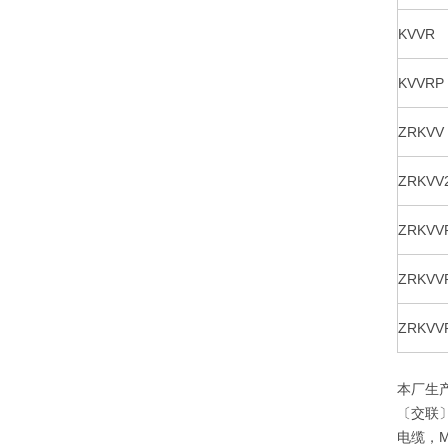
KVVR
KVVRP
ZRKVV
ZRKVV
ZRKVV
ZRKVV
ZRKVV
本厂生
〔交联〕
电缆，M