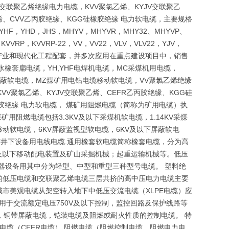
交联聚乙烯绝缘电力电缆，KVV聚氯乙烯、KYJV交联聚乙
烯、CVV乙丙胶绝缘、KGG硅橡胶绝缘 电力软电缆，主要规格
HF，YHD，JHS，MHYV，MHYVR，MHY32、MHYVP、
，KVVRP，KVVRP-22，VV，VV22，VLV，VLV22，YJV，
础产业和现代化工程配套，并多次应用在重点建设项目中，销售
水橡套扁电缆，YH,YHF电焊机电缆，MC采煤机用电缆，
金属屏蔽软电缆，MZ煤矿用电钻电缆移动软电缆，VV聚氯乙烯绝缘
VV聚氯乙烯、KYJV交联聚乙烯、CEFR乙丙胶绝缘、KGG硅
橡胶绝缘 电力软电缆， 煤矿用阻燃电缆（简称为矿用电缆）执
矿用阻燃电缆包括3.3KV及以下采煤机软电缆，1.14KV采煤
下移动软电缆，6KV屏蔽监视型软电缆，6KV及以下屏蔽软电
矿井下设备用电线电缆.通用橡套软电缆简称橡套电缆，分为高
v及以下移动配电装置及矿山采掘机械；起重运输机械等。低压
器设备用其中分为轻型、中型和重型三种型号电缆。 塑料绝
的低压电缆和交联聚乙烯电缆三层共挤的高中压电力电缆主要
市美观电缆从架空转入地下中低压交流电缆（XLPE电缆）应
适用于交流额定电压750V及以下控制，监控回路及保护线路等
，铜带屏蔽电缆，铠装电缆及阻燃或耐火性质的控制电缆。 特
电缆（CEFR电缆） 阻燃电缆（阻燃控制电缆，阻燃电力电