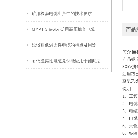
矿用橡套电缆生产中的技术要求
MYPT 3.6/6kv 矿用高压橡套电缆
产品
浅谈耐低温柔性电缆的特点及用途
简介
国
产品标准
耐低温柔性电缆竟然能应用于如此之多的范围
30k
适用范
聚氯乙
说明
1、工频
2、电
3、电
4、电
5、无
6、铠