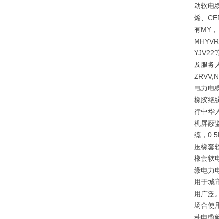
动软电缆
烯、CE
有MY，
MHYVR
YJV
及服务人
ZRVV
电力电缆
橡胶绝
行中华人
机屏蔽监
缆，0
压橡套
橡套软
缘电力
用于城
用广泛。
场合使
种电缆