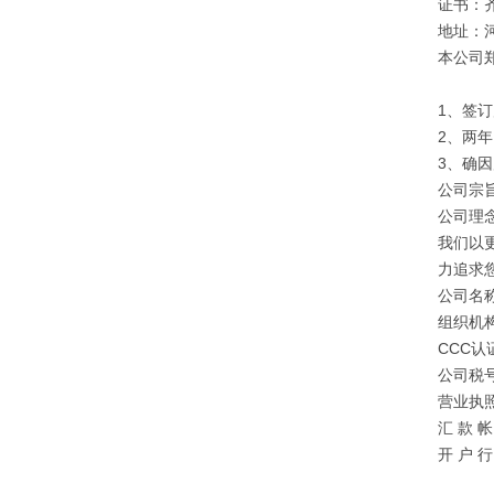
证书：
地址：
本公司
1、签
2、两
3、确
公司宗旨
公司理
我们以
力追求
公司名
组织机构
CCC认证
公司税号：
营业执照注
汇 款 帐 
开 户