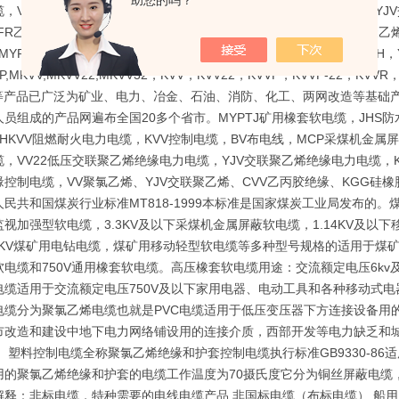
助您的吗？
，VV聚氯乙烯绝缘电力电缆，VV22低压交联聚乙烯绝缘电力电缆，YJV
FR乙丙胶绝缘、KGG硅橡胶绝缘控制电缆，VV聚氯乙烯、YJV交联聚乙
MYP，MC，MCP，MYPTJ，MCPTJ，MZ，MZP，MYQ，UGF，YH，Y
P,MKVV,MKVV22,MKVV32，KVV，KVV22，KVVP，KVVP-22，KVVR
22等产品已广泛为矿业、电力、冶金、石油、消防、化工、两网改造等基
员组成的产品网遍布全国20多个省市。MYPTJ矿用橡套软电缆，JHS防
,NHKVV阻燃耐火电力电缆，KVV控制电缆，BV布电线，MCP采煤机
，VV22低压交联聚乙烯绝缘电力电缆，YJV交联聚乙烯绝缘电力电缆，K
缘控制电缆，VV聚氯乙烯、YJV交联聚乙烯、CVV乙丙胶绝缘、KGG硅
民共和国煤炭行业标准MT818-1999本标准是国家煤炭工业局发布的。煤
视加强型软电缆，3.3KV及以下采煤机金属屏蔽软电缆，1.14KV及以
.5KV煤矿用电钻电缆，煤矿用移动轻型软电缆等多种型号规格的适用于煤
软电缆和750V通用橡套软电缆。高压橡套软电缆用途：交流额定电压6k
电缆适用于交流额定电压750V及以下家用电器、电动工具和各种移动式电
电缆分为聚氯乙烯电缆也就是PVC电缆适用于低压变压器下方连接设备用
市改造和建设中地下电力网络铺设用的连接介质，西部开发等电力缺乏和城
 塑料控制电缆全称聚氯乙烯绝缘和护套控制电缆执行标准GB9330-86
用的聚氯乙烯绝缘和护套的电缆工作温度为70摄氏度它分为铜丝屏蔽电缆
解释：非标电缆，特种需要的电线电缆产品 非国标电缆（布标电缆） 船用