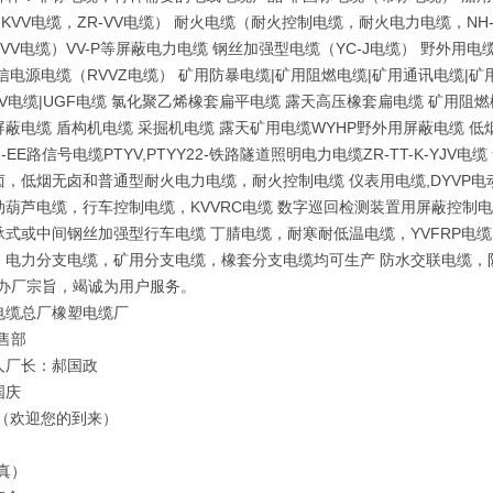
-KVV电缆，ZR-VV电缆） 耐火电缆（耐火控制电缆，耐火电力电缆，NH-
KVV电缆）VV-P等屏蔽电力电缆 钢丝加强型电缆（YC-J电缆） 野外用
信电源电缆（RVVZ电缆） 矿用防暴电缆|矿用阻燃电缆|矿用通讯电缆|矿用
KV电缆|UGF电缆 氯化聚乙烯橡套扁平电缆 露天高压橡套扁电缆 矿用阻
蔽电缆 盾构机电缆 采掘机电缆 露天矿用电缆WYHP野外用屏蔽电缆 低烟
DZ-EE路信号电缆PTYV,PTYY22-铁路隧道照明电力电缆ZR-TT-K-
卤，低烟无卤和普通型耐火电力电缆，耐火控制电缆 仪表用电缆,DYVP电
动葫芦电缆，行车控制电缆，KVVRC电缆 数字巡回检测装置用屏蔽控制电
式或中间钢丝加强型行车电缆 丁腈电缆，耐寒耐低温电缆，YVFRP电缆，
电力分支电缆，矿用分支电缆，橡套分支电缆均可生产 防水交联电缆，防鼠蚁
的办厂宗旨，竭诚为用户服务。
电缆总厂橡塑电缆厂
售部
人厂长：郝国政
国庆
 （欢迎您的到来）
真）