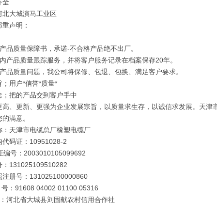
齐全
河北大城演马工业区
郑重声明：
订产品质量保障书，承诺-不合格产品绝不出厂。
年内产品质量跟踪服务，并将客户服务记录在档案保存20年。
因产品质量问题，我公司将保修、包退、包换、满足客户要求。
；用户*信誉*质量*
念；把的产品交到客户手中
更高、更新、更强为企业发展宗旨，以质量求生存，以诚信求发展。天津
您的满意。
称：天津市电缆总厂橡塑电缆厂
代码证：10951028-2
编号：2003010105099692
131025109510282
册号：131025100000860
号：91608 04002 01100 05316
 行：河北省大城县刘固献农村信用合作社