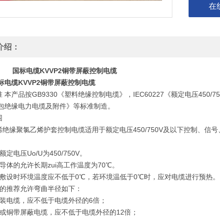
在
介绍：
国标电缆KVVP2铜带屏蔽控制电缆
标电缆KVVP2铜带屏蔽控制电缆
 本产品按GB9330《塑料绝缘控制电缆》，IEC60227《额定电压450/7
V挤包绝缘电力电缆及附件》等标准制造。
围
烯绝缘聚氯乙烯护套控制电缆适用于额定电压450/750V及以下控制、
额定电压Uo/U为450/750V。
缆导体的允许长期zui高工作温度为70℃。
缆敷设时环境温度应不低于0℃，若环境温低于0℃时，应对电缆进行
缆的推荐允许弯曲半径如下：
铠装电缆，应不低于电缆外径的6倍；
装或铜带屏蔽电缆，应不低于电缆外径的12倍；