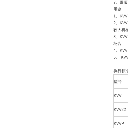
7、屏
用途
1、KV
2、KV
较大机
3、KV
场
4、KV
5、 K
执行标准
型号
KVV
KVV22
KVVP