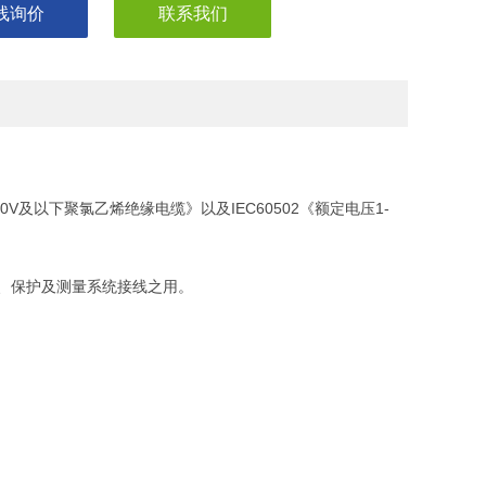
线询价
联系我们
50V及以下聚氯乙烯绝缘电缆》以及IEC60502《额定电压1-
信号、保护及测量系统接线之用。
预热。