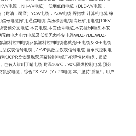
KVV电缆，NH-VV电缆） 低烟低卤电缆（DLD-VV电缆，
电缆（耐油，耐磨）YCW电缆，YZW电缆 焊把线 计算机电缆 橡
信号电缆|矿用通信电缆 高压橡套电缆|高压矿用电缆|10KV
燃橡套预分支电缆 本安电缆,本安信号电缆,本安控制电缆,本安
无卤电力电力电缆及低烟无卤控制电缆WDZ-YDE,WDZ-
YJV电缆 氟塑料控制电缆及氟塑料控制电缆也就是FF电缆及KFF电缆
动型仪表信号电缆，JYVP集散型仪表信号电缆 自承式控制电
缆KJCPR柔软阻燃双屏蔽控制电缆TVR弹性体电缆，吊篮
也有人错叫丁晴电缆 耐温105℃，90℃阻燃控制电缆 预分
电缆，综合FS-YJV（Y）23电缆 本厂坚持“质量*，用户