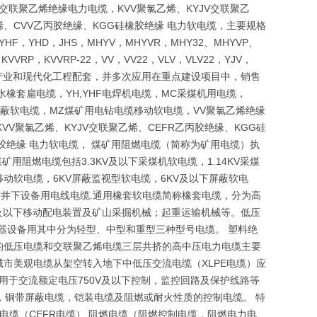
交联聚乙烯绝缘电力电缆，KVV聚氯乙烯、KYJV交联聚乙
烯、CVV乙丙胶绝缘、KGG硅橡胶绝缘 电力软电缆，主要规格
HF，YHD，JHS，MHYV，MHYVR，MHY32、MHYVP、
，KVVRP，KVVRP-22，VV，VV22，VLV，VLV22，YJV，
础产业和现代化工程配套，并多次应用在重点建设项目中，销售
水橡套扁电缆，YH,YHF电焊机电缆，MC采煤机用电缆，
金属屏蔽软电缆，MZ煤矿用电钻电缆移动软电缆，VV聚氯乙烯绝缘
VV聚氯乙烯、KYJV交联聚乙烯、CEFR乙丙胶绝缘、KGG硅
橡胶绝缘 电力软电缆， 煤矿用阻燃电缆（简称为矿用电缆）执
矿用阻燃电缆包括3.3KV及以下采煤机软电缆，1.14KV采煤
下移动软电缆，6KV屏蔽监视型软电缆，6KV及以下屏蔽软电
矿井下设备用电线电缆.通用橡套软电缆简称橡套电缆，分为高
v及以下移动配电装置及矿山采掘机械；起重运输机械等。低压
器设备用其中分为轻型、中型和重型三种型号电缆。 塑料绝
的低压电缆和交联聚乙烯电缆三层共挤的高中压电力电缆主要
市美观电缆从架空转入地下中低压交流电缆（XLPE电缆）应
适用于交流额定电压750V及以下控制，监控回路及保护线路等
，铜带屏蔽电缆，铠装电缆及阻燃或耐火性质的控制电缆。 特
电缆（CEFR电缆） 阻燃电缆（阻燃控制电缆，阻燃电力电