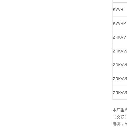
KVVR
KVVRP
ZRKVV
ZRKVV
ZRKVV
ZRKVV
ZRKVV
本厂生
〔交联〕
电缆，M