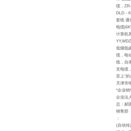
缆，ZR
DLD－
套线 通
电缆|6
计算机屏
YY,W
低烟低
缆，电
线，自承
支电缆，
至上”
天津市
*企业销
企业法
总：郝
销售部
：
(自动传