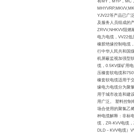
有MY，MYP，MC，
MHYVRP,MKVV,M
YJV22等产品已
及服务人员组成的产
ZRVV,NHKV
电力电缆，VV22
橡胶绝缘控制电缆，
行中华人民共和国煤炭
机屏蔽监视加强型软
缆，0.5KV煤矿
压橡套软电缆和75
橡套软电缆适用于交
缘电力电缆分为聚
用于城市改造和建
用广泛。 塑料控制
场合使用的聚氯乙烯
种电缆解释：非标电
缆，ZR-KVV电缆
DLD－KVV电缆）