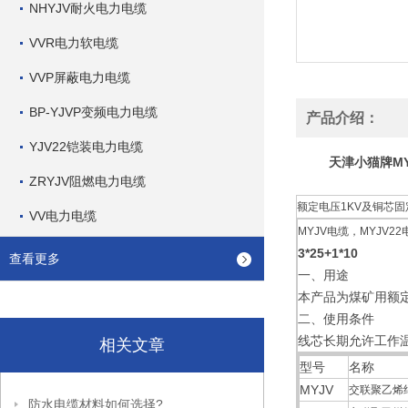
NHYJV耐火电力电缆
VVR电力软电缆
VVP屏蔽电力电缆
BP-YJVP变频电力电缆
产品介绍：
YJV22铠装电力电缆
天津小猫牌MYJ
ZRYJV阻燃电力电缆
额定电压1KV及铜芯固
VV电力电缆
MYJV电缆，MYJV
3*25+1*10
查看更多
一、用途
本产品为煤矿用额
二、使用条件
线芯长期允许工作温
相关文章
型号
名称
MYJV
交联聚乙烯
防水电缆材料如何选择?