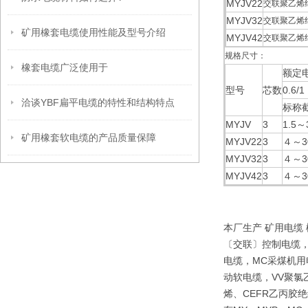
MYJV22
交联聚乙烯
MYJV32
交联聚乙烯
矿用橡套电缆使用性能及型号介绍
MYJV42
交联聚乙烯
规格尺寸：
橡套电缆广泛使用于
额定电
型号
芯数
0.6/1
洽谈YBF扁平电缆的特性和结构特点
标称截
MYJV
3
1.5～
矿用橡套软电缆的产品质量保障
MYJV22
3
４～3
MYJV32
3
４～3
MYJV42
3
４～3
本厂生产 矿用电缆
〔交联〕控制电缆，
电缆，MC采煤机用
动软电缆，VV聚氯
烯、CEFR乙丙胶