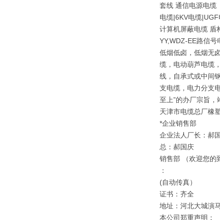
套线 通信电源电缆（
电缆|6KV电缆|
计算机屏蔽电缆 盾
YY,WDZ-EE路信
低烟低卤，低烟无卤
缆，电动葫芦电缆，
线，自承式或中间钢
支电缆，电力分支电
至上”的办厂宗旨，
天津市电缆总厂橡
*企业销售部
企业法人厂长：郝
总：郝国庆
销售部 （欢迎您的
：
(自动传真）
证书：齐全
地址：河北大城演
本公司郑重声明：