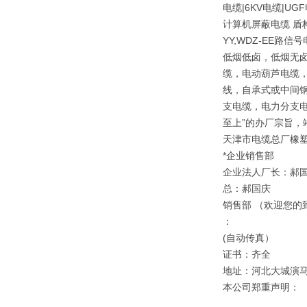
电缆|6KV电缆|
计算机屏蔽电缆 盾
YY,WDZ-EE路信
低烟低卤，低烟无卤
缆，电动葫芦电缆，
线，自承式或中间钢
支电缆，电力分支电
至上”的办厂宗旨，
天津市电缆总厂橡
*企业销售部
企业法人厂长：郝
总：郝国庆
销售部 （欢迎您的
：
(自动传真）
证书：齐全
地址：河北大城演
本公司郑重声明：