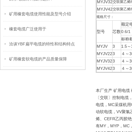
MYJV32
交联聚乙烯
MYJV42
交联聚乙烯
矿用橡套电缆使用性能及型号介绍
规格尺寸：
额定电
橡套电缆广泛使用于
型号
芯数
0.6/1
标称截
洽谈YBF扁平电缆的特性和结构特点
MYJV
3
1.5～
MYJV22
3
４～3
矿用橡套软电缆的产品质量保障
MYJV32
3
４～3
MYJV42
3
４～3
本厂生产 矿用电缆
〔交联〕控制电缆，
电缆，MC采煤机用
动软电缆，VV聚氯
烯、CEFR乙丙胶
有MY，MYP，MC，