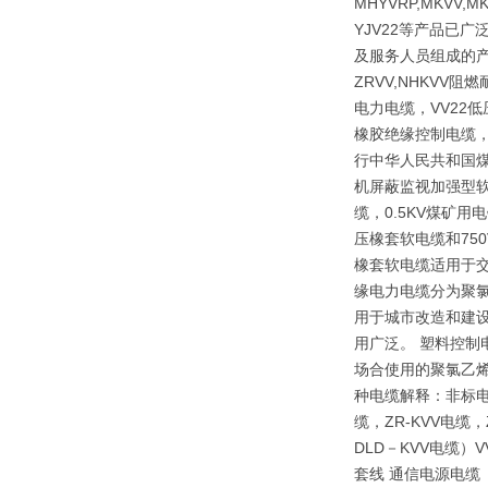
MHYVRP,MKVV,M
YJV22等产品已
及服务人员组成的产
ZRVV,NHKV
电力电缆，VV22
橡胶绝缘控制电缆，
行中华人民共和国煤炭
机屏蔽监视加强型软
缆，0.5KV煤矿
压橡套软电缆和75
橡套软电缆适用于交
缘电力电缆分为聚
用于城市改造和建
用广泛。 塑料控制
场合使用的聚氯乙烯
种电缆解释：非标电
缆，ZR-KVV电缆
DLD－KVV电缆）
套线 通信电源电缆（