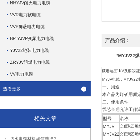
NHYJV耐火电力电缆
VVR电力软电缆
VVP屏蔽电力电缆
BP-YJVP变频电力电缆
产品介绍：
YJV22铠装电力电缆
*MYJV2
ZRYJV阻燃电力电缆
额定电压1KV及铜芯固
VV电力电缆
MYJV电缆，MYJV
一、用途
查看更多
本产品为煤矿用额
二、使用条件
线芯长期允许工作温
相关文章
型号
名称
MYJV
交联聚乙烯
MYJV22
交联聚乙烯
防水电缆材料如何选择?