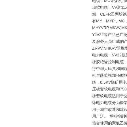
电缆，MC采煤机用
动软电缆，VV聚氯
烯、CEFR乙丙胶
有MY，MYP，MC，
MHYVRP,MKVV,M
YJV22等产品已
及服务人员组成的产
ZRVV,NHKV
电力电缆，VV22
橡胶绝缘控制电缆，
行中华人民共和国煤炭
机屏蔽监视加强型软
缆，0.5KV煤矿
压橡套软电缆和75
橡套软电缆适用于交
缘电力电缆分为聚
用于城市改造和建
用广泛。 塑料控制
场合使用的聚氯乙烯