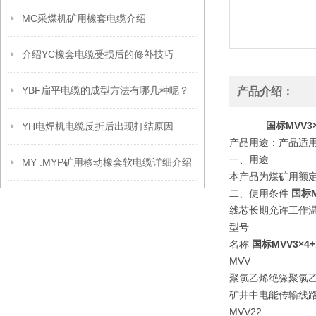
MC采煤机矿用橡套电缆介绍
介绍YC橡套电缆受损后的修补技巧
YBF扁平电缆的成型方法有哪几种呢？
产品介绍：
国标MVV3
YH电焊机电缆反折后出现打结原因
产品用途：产品适用
一、用途
MY .MYP矿用移动橡套软电缆详细介绍
本产品为煤矿用额定
二、使用条件
国标M
线芯长期允许工作温
型号
名称
国标MVV3×4
MVV
聚氯乙烯绝缘聚氯
矿井中电能传输线
MVV22