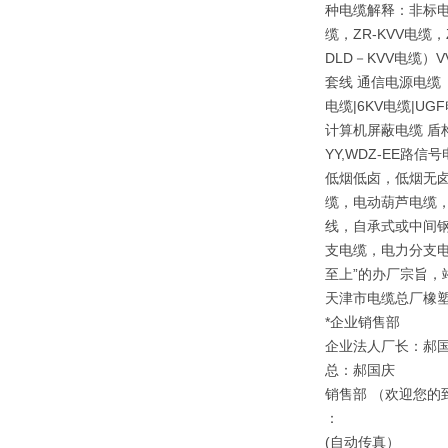
种电缆解释：非标电
缆，ZR-KVV电缆
DLD－KVV电缆）
套线 通信电源电缆（
电缆|6KV电缆|
计算机屏蔽电缆 盾
YY,WDZ-EE路信
低烟低卤，低烟无卤
缆，电动葫芦电缆，
线，自承式或中间钢
支电缆，电力分支电
至上”的办厂宗旨，
天津市电缆总厂橡
*企业销售部
企业法人厂长：郝
总：郝国庆
销售部 （欢迎您的
：
(自动传真）