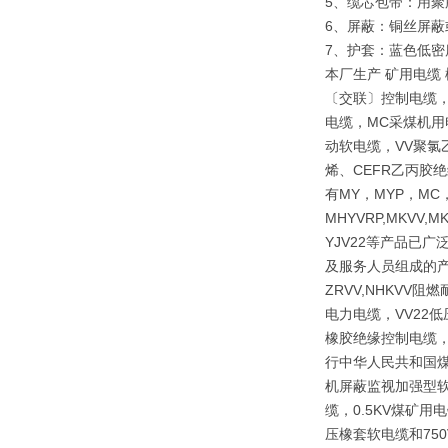
5、缆芯包带：
6、屏蔽：铜丝屏
7、护套：蓝色低
本厂生产 矿用电缆
〔交联〕控制电缆，
电缆，MC采煤机用
动软电缆，VV聚氯
烯、CEFR乙丙胶
有MY，MYP，MC，
MHYVRP,MKVV,M
YJV22等产品已
及服务人员组成的产
ZRVV,NHKV
电力电缆，VV22
橡胶绝缘控制电缆，
行中华人民共和国煤炭
机屏蔽监视加强型软
缆，0.5KV煤矿
压橡套软电缆和75