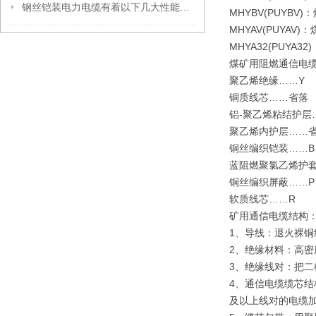
钢丝铠装电力电缆有着以下几大性能优势
MHYBV(PUY
MHYAV(PUY
MHYA32(PU
煤矿用阻燃通信电
聚乙烯绝缘……
铜质线芯……省
铝-聚乙烯粘结护
聚乙烯内护层……
铜丝编织铠装……
蓝阻燃聚氯乙烯护
铜丝编织屏蔽……
软质线芯……R
矿用通信电缆结构
1、导线：退火裸铜线
2、绝缘材料：高
3、绝缘线对：把
4、通信电缆缆芯结
及以上线对的电缆