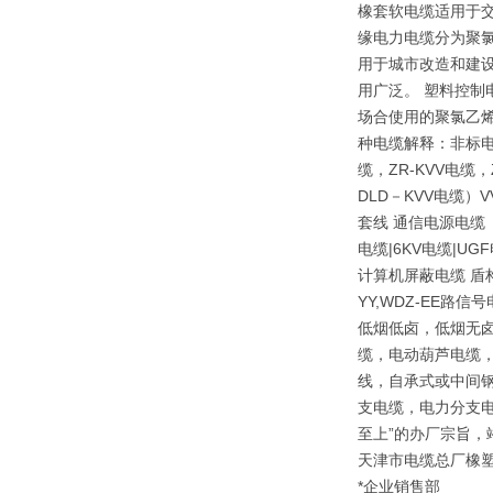
橡套软电缆适用于交
缘电力电缆分为聚
用于城市改造和建
用广泛。 塑料控制
场合使用的聚氯乙烯
种电缆解释：非标电
缆，ZR-KVV电缆
DLD－KVV电缆）
套线 通信电源电缆（
电缆|6KV电缆|
计算机屏蔽电缆 盾
YY,WDZ-EE路信
低烟低卤，低烟无卤
缆，电动葫芦电缆，
线，自承式或中间钢
支电缆，电力分支电
至上”的办厂宗旨，
天津市电缆总厂橡
*企业销售部