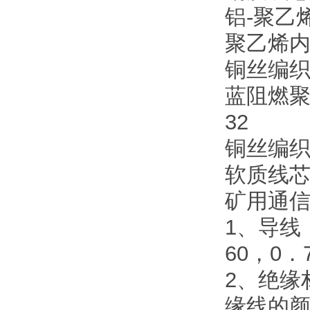
铝-聚
聚乙烯
铜丝编
蓝阻燃聚
32
铜丝编
软质线芯
矿用通
1、导线
60，0
2、绝缘
缘线