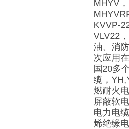
MHYV，
MHYVR
KVVP-
VLV2
油、消
次应用
国20多
缆，YH
燃耐火电
屏蔽软电
电力电缆
烯绝缘电