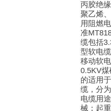
丙胶绝缘
聚乙烯、
用阻燃
准MT8
缆包括3
型软电缆
移动软电
0.5K
的适用于
缆，分为
电缆用途
械；起