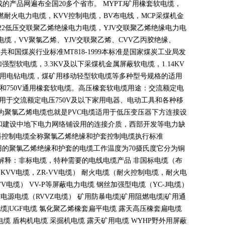
成的产品网遍布全国
20
多个省市。
MYPTJ
矿用橡套软电缆，
燃耐火电力电缆，
KVV
控制电缆，
BV
布电线，
MCP
采煤机金
22
低压交联聚乙烯绝缘电力电缆，
YJV
交联聚乙烯绝缘电力电
电缆，
VV
聚氯乙烯、
YJV
交联聚乙烯、
CVV
乙丙胶绝缘、
民共和国煤炭行业标准
MT818-1999
本标准是国家煤炭工业局发
加强型软电缆，
3.3KV
及以下采煤机金属屏蔽软电缆，
1.14KV
用电钻电缆，煤矿用移动轻型软电缆等多种型号规格的适用
和
750V
通用橡套软电缆。高压橡套软电缆用途：交流额定电
用于交流额定电压
750V
及以下家用电器、电动工具和各种移
为聚氯乙烯电缆也就是
PVC
电缆适用于低压变压器下方连接设
和建设中地下电力网络铺设用的连接介质，西部开发等电力缺
料控制电缆全称聚氯乙烯绝缘和护套控制电缆执行标准
用的聚氯乙烯绝缘和护套的电缆工作温度为
70
摄氏度它分为铜
解释：非标电缆，特种需要的电线电缆产品 非国标电缆（布
-KVV
电缆，
ZR-VV
电缆） 耐火电缆（耐火控制电缆，耐火电
VV
电缆）
VV-P
等屏蔽电力电缆 钢丝加强型电缆（
YC-J
电缆）
信电源电缆（
RVVZ
电缆） 矿用防暴电缆
|
矿用阻燃电缆
|
矿用通
电缆
|UGF
电缆 氯化聚乙烯橡套扁平电缆 露天高压橡套扁电缆
缆 盾构机电缆 采掘机电缆 露天矿用电缆
WYHP
野外用屏蔽