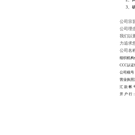
3、确
公司宗旨
公司理
我们以
力追求
公司名
组织机构代
CCC认证编
公司税号：1
营业执照注册
汇 款 帐 号
开 户 