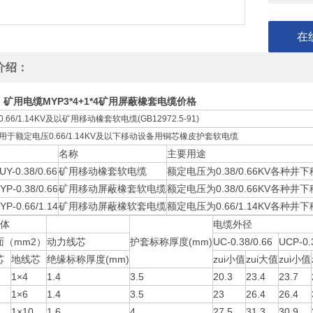
在
介绍：
矿用电缆MYP3*4+1*4矿用屏蔽橡套电缆价格
.66/1.14KV及以矿用移动橡套软电缆(GB12972.5-91)
用于额定电压0.66/1.14KV及以下移动设备用铜芯橡皮护套软电缆
名称
主要用途
-0.38/0.66
矿用移动橡套软电缆
额定电压为0.38/0.66KV各种
YP-0.38/0.66
矿用移动屏蔽橡套软电缆
额定电压为0.38/0.66KV各种
YP-0.66/1.14
矿用移动屏蔽橡软套电缆
额定电压为0.66/1.14KV各种
导体
电缆外径
面（mm2）
动力线芯
护套标称厚度(mm)
UC-0.38/0.66
UCP-0.
芯
地线芯
绝缘标称厚度(mm)
zui小值
zui大值
zui小值
1×4
1.4
3.5
20.3
23.4
23.7
1×6
1.4
3.5
23
26.4
26.4
1×10
1.6
4
27.5
31.3
30.9