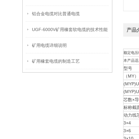
铝合金电缆对比普通电缆
UGF-6000V矿用橡套软电缆的技术性能
产品
矿用电缆详细说明
额定电压0
本产品适
矿用橡套电缆的制造工艺
型号
（MY）UY
(MYP)U
(MYP)U
芯数×
标称截
动力线
3×4
3×6
3×10