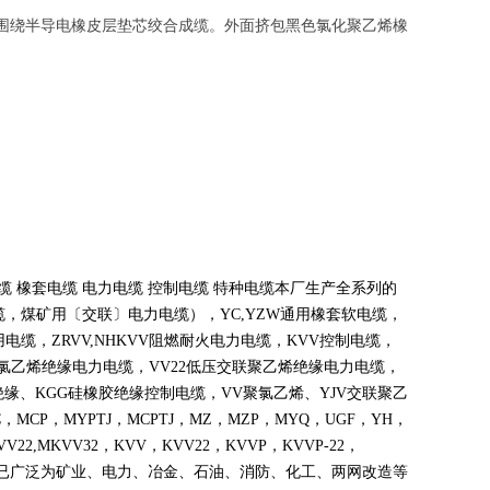
，围绕半导电橡皮层垫芯绞合成缆。外面挤包黑色氯化聚乙烯橡
缆 橡套电缆 电力电缆 控制电缆 特种电缆本厂生产全系列的
缆，煤矿用〔交联〕电力电缆），
YC,YZW
通用橡套软电缆，
用电缆，
ZRVV,NHKVV
阻燃耐火电力电缆，
KVV
控制电缆，
氯乙烯绝缘电力电缆，
VV22
低压交联聚乙烯绝缘电力电缆，
绝缘、
KGG
硅橡胶绝缘控制电缆，
VV
聚氯乙烯、
YJV
交联聚乙
C
，
MCP
，
MYPTJ
，
MCPTJ
，
MZ
，
MZP
，
MYQ
，
UGF
，
YH
，
VV22,MKVV32
，
KVV
，
KVV22
，
KVVP
，
KVVP-22
，
已广泛为矿业、电力、冶金、石油、消防、化工、两网改造等