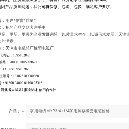
因产品质量问题，我公司将保修、包退、包换、满足客户要求。
；用户*信誉*质量*
念；把的产品交到客户手中
更高、更新、更强为企业发展宗旨，以质量求生存，以诚信求发展。天津
您的满意。
称：天津市电缆总厂橡塑电缆厂
码证：10951028-2
号：2003010105099692
31025109510282
号：131025100000860
：91608 04002 01100 05316
行：河北省大城县刘固献农村信用合作社
产品：