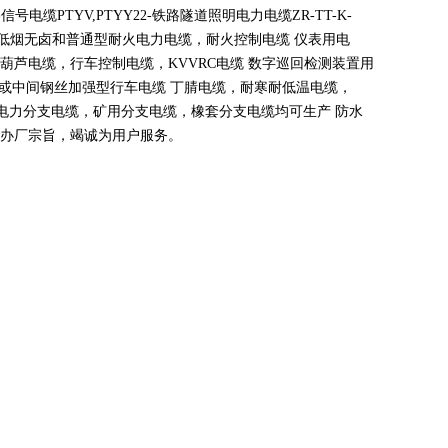
路信号电缆
PTYV,PTYY22-
铁路隧道照明电力电缆
ZR-TT-K-
，低烟无卤和普通型耐火电力电缆，耐火控制电缆 仪表用电
动葫芦电缆，行车控制电缆，
KVVRC
电缆 数字巡回检测装置用
或中间钢丝加强型行车电缆 丁腈电缆，耐寒耐低温电缆，
电力分支电缆，矿用分支电缆，橡套分支电缆均可生产 防水
办厂宗旨，竭诚为用户服务。