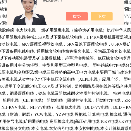
助您的吗？
业和现代化工程配套，并多次应用在重点建设项目中，销售及服务人员组
橡套扁电缆，
YH,YHF
电焊机电缆，
MC
采煤机用电缆，
ZRVV,NHKVV
阻
软电缆，
MZ
煤矿用电钻电缆移动软电缆，
VV
聚氯乙烯绝缘电力电缆，
VV
V
聚氯乙烯、
KYJV
交联聚乙烯、
CEFR
乙丙胶绝缘、
KGG
硅橡胶绝缘控制
橡胶绝缘 电力软电缆， 煤矿用阻燃电缆（简称为矿用电缆）执行中华人
煤矿用阻燃电缆包括
3.3KV
及以下采煤机软电缆，
1.14KV
采煤机屏蔽监视
移动软电缆，
6KV
屏蔽监视型软电缆，
6KV
及以下屏蔽软电缆，
0.5KV
煤矿
井下设备用电线电缆
.
通用橡套软电缆简称橡套电缆，分为高压橡套软电缆
以下移动配电装置及矿山采掘机械；起重运输机械等。低压橡套软电缆适
器设备用其中分为轻型、中型和重型三种型号电缆。 塑料绝缘电力电缆分
低压电缆和交联聚乙烯电缆三层共挤的高中压电力电缆主要用于城市改造
市美观电缆从架空转入地下中低压交流电缆（
XLPE
电缆）应用广泛。 塑
-86
适用于交流额定电压
750V
及以下控制，监控回路及保护线路等场合使
电缆，铜带屏蔽电缆，铠装电缆及阻燃或耐火性质的控制电缆。 特种电缆
） 船用电缆（
CEFR
电缆） 阻燃电缆（阻燃控制电缆，阻燃电力电缆，
ZR
，
NH-KVV
电缆，
NH-VV
电缆） 低烟低卤电缆（
DLD-VV
电缆，
DLD
－
K
电缆（耐油，耐磨）
YCW
电缆，
YZW
电缆 焊把线 计算机电缆 橡套线 通
矿用信号电缆
|
矿用通信电缆 高压橡套电缆
|
高压矿用电缆
|10KV
电缆
|6KV
燃橡套预分支电缆 本安电缆
,
本安信号电缆
,
本安控制电缆
,
本安计算机屏蔽电