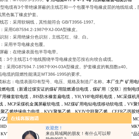
YP型电缆有3个带绝缘屏蔽的主线芯和一个包覆半导电橡皮层的地线组成
或黑色氯丁橡皮护套。
线芯：采用软铜线，其性能符合 GB/T3956-1997。
采用GB7594.2-1987中XJ-00A型橡皮。
芯识别：采用绝缘分色识别，主线芯红、绿、白。
线：采用半导电橡皮包覆。
缘屏蔽：在绝缘表面包半导电带。
成缆：3个主线芯1个地线围绕半导电橡皮垫芯按右向绞合成缆。
套：采用GB7594.7-1987中XH-03A型橡皮。护套橡皮的氧指数≥40。
品电缆的阻燃性能满足MT386-1995的要求。
电缆标志：电缆表面印有型号、电压、规格及制造厂名称。
本厂生产 矿用电
阻燃电缆（新通过煤安证的煤矿用阻燃通信电缆，煤矿用〔交联〕控制电
矿用橡套软电缆，
JHS
防水橡套扁电缆，
YH,YHF
电焊机电缆，
MC
采煤机
线，
MCP
采煤机金属屏蔽软电缆，
MZ
煤矿用电钻电缆移动软电缆，
VV
聚
联聚乙烯绝缘电力电缆，
KVV
聚氯乙烯、
KYJV
交联聚乙烯、
CEFR
乙丙胶
V
乙丙胶绝缘、
KGG
硅橡胶绝缘 电力软电缆，主要规格有
MY
，
MYP
，
M
YHD
，
JHS
，
MHYV
，
MHYVR
，
MHY32
、
MHYVP
、
MHYVRP,MKVV,MK
欢迎您！
来自局域网的朋友！有什么可以帮
，
KVVRP
，
KVVRP-22
，
VV
，
VV22
，
VLV
，
VLV22
，
YJV
，
YJV22
等产品