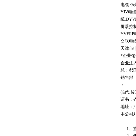
电缆 
YJV
电
缆
,DYV
屏蔽控
YVFRP
交联电缆
天津市
*企业
企业法
总：郝
销售部
：
(自动传
证书：
地址：
本公司
1、签
2、两