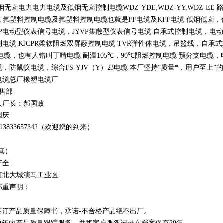
低烟无卤电力电力电缆及低烟无卤控制电缆
WDZ-YDE,WDZ-YY,WDZ-EE
缆 氟塑料控制电缆及氟塑料控制电缆也就是
FF
电缆及
KFF
电缆 低烟低卤
P
电动型仪表信号电缆，
JYVP
集散型仪表信号电缆 自承式控制电缆，电
制电缆
KJCPR
柔软阻燃双屏蔽控制电缆
TVR
弹性体电缆，吊篮线，自承式
电缆，也有人错叫丁晴电缆 耐温
105
℃
，90
℃
阻燃控制电缆 预分支电缆，
，防鼠蚁电缆，综合FS-YJV
（
Y
）
23
电缆 本厂坚持
“
质量*，用户至上
”
的
电缆总厂橡塑电缆厂
销售部
人厂长：郝国政
国庆
1
3
833
657342
（欢迎您的到来）
真）
齐全
河北大城演马工业区
郑重声明：
订产品质量保障书，承诺-不合格产品绝不出厂。
年内产品质量跟踪服务，并将客户服务记录在档案保存20年。