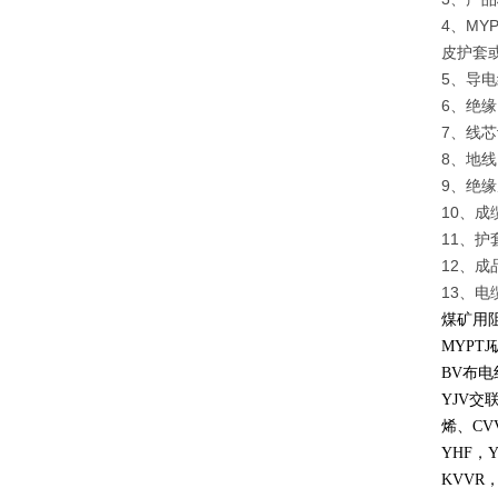
4、M
皮护套
5、导电
6、绝缘：
7、线
8、地
9、绝
10、
11、护
12、成
13、
煤矿用
MYPTJ
BV
布电
YJV
交
烯、
CV
YHF
，
KVVR