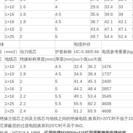
1×10
1.6
4
29.6
33.4
33
1×16
1.8
4.5
35.6
39.8
39
1×16
1.8
4.5
38.7
42.1
42.1
1×16
2
5
43.6
47.1
47.1
1×25
2
5
49.7
54.4
52.4
导体
电缆外径
面（mm2）
动力线芯
护套标称
UC-0.38/0.66
电缆参考重量(kg/
芯
地线芯
绝缘标称厚度(mm)
厚度(mm)
zui小值
zui大值
1×10
1.8
4.5
32.4
36.2
1476
1×10
1.8
4.5
34.6
38.4
1737
1×16
2
5
41.4
45.3
2400
1×16
2
5
44.2
48.4
2857
1×16
2.2
5.5
49.1
53.4
3549
1×25
2.2
5.5
55.5
60.2
4608
1×25
2.4
6
61.2
65.9
4608
绝缘主线芯之间及主线芯与地线之间的绝缘电阻,换算到+20℃时不低于100
芯屏蔽层的过渡电阻换算到20℃时不高于3kΩ。
准：MT818.5-1999。
矿用电缆MYP3*4+1*4矿用屏蔽橡套电缆价格