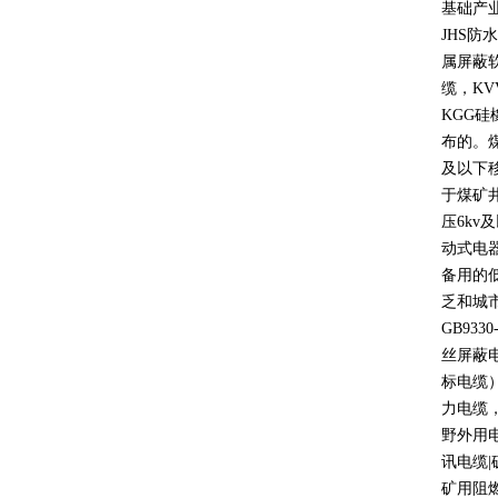
基础产
JHS
防水
属屏蔽
缆，
KV
KGG
硅
布的。
及以下
于煤矿
压
6kv
及
动式电
备用的
乏和城
GB9330
丝屏蔽
标电缆
力电缆
野外用
讯电缆
|
矿用阻