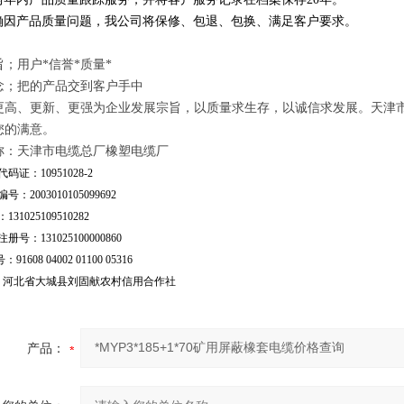
因产品质量问题，我公司将保修、包退、包换、满足客户要求。
；用户*信誉*质量*
念；把的产品交到客户手中
更高、更新、更强为企业发展宗旨，以质量求生存，以诚信求发展。天津
您的满意。
称：天津市电缆总厂橡塑电缆厂
码证：10951028-2
号：2003010105099692
31025109510282
号：131025100000860
：91608 04002 01100 05316
行：河北省大城县刘固献农村信用合作社
产品：