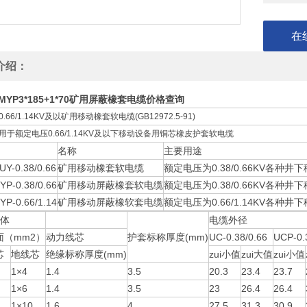
在
介绍：
MYP3*185+1*70矿用屏蔽橡套电缆价格查询
.66/1.14KV及以矿用移动橡套软电缆(GB12972.5-91)
用于额定电压0.66/1.14KV及以下移动设备用铜芯橡皮护套软电缆
名称
主要用途
-0.38/0.66
矿用移动橡套软电缆
额定电压为0.38/0.66KV各种
YP-0.38/0.66
矿用移动屏蔽橡套软电缆
额定电压为0.38/0.66KV各种
YP-0.66/1.14
矿用移动屏蔽橡软套电缆
额定电压为0.66/1.14KV各种
导体
电缆外径
面（mm2）
动力线芯
护套标称厚度(mm)
UC-0.38/0.66
UCP-0.
芯
地线芯
绝缘标称厚度(mm)
zui小值
zui大值
zui小值
1×4
1.4
3.5
20.3
23.4
23.7
1×6
1.4
3.5
23
26.4
26.4
1×10
1.6
4
27.5
31.3
30.9