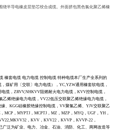
，围绕半导电橡皮层垫芯绞合成缆。外面挤包黑色氯化聚乙烯橡
缆 橡套电缆 电力电缆 控制电缆 特种电缆本厂生产全系列的
缆，煤矿用〔交联〕电力电缆），
YC,YZW
通用橡套软电缆，
用电缆，
ZRVV,NHKVV
阻燃耐火电力电缆，
KVV
控制电缆，
氯乙烯绝缘电力电缆，
VV22
低压交联聚乙烯绝缘电力电缆，
绝缘、
KGG
硅橡胶绝缘控制电缆，
VV
聚氯乙烯、
YJV
交联聚乙
C
，
MCP
，
MYPTJ
，
MCPTJ
，
MZ
，
MZP
，
MYQ
，
UGF
，
YH
，
VV22,MKVV32
，
KVV
，
KVV22
，
KVVP
，
KVVP-22
，
已广泛为矿业、电力、冶金、石油、消防、化工、两网改造等