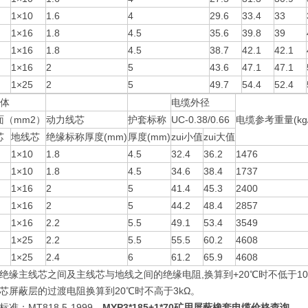
1×10
1.6
4
29.6
33.4
33
1×16
1.8
4.5
35.6
39.8
39
1×16
1.8
4.5
38.7
42.1
42.1
1×16
2
5
43.6
47.1
47.1
1×25
2
5
49.7
54.4
52.4
导体
电缆外径
面（mm2）
动力线芯
护套标称
UC-0.38/0.66
电缆参考重量(kg/
芯
地线芯
绝缘标称厚度(mm)
厚度(mm)
zui小值
zui大值
1×10
1.8
4.5
32.4
36.2
1476
1×10
1.8
4.5
34.6
38.4
1737
1×16
2
5
41.4
45.3
2400
1×16
2
5
44.2
48.4
2857
1×16
2.2
5.5
49.1
53.4
3549
1×25
2.2
5.5
55.5
60.2
4608
1×25
2.4
6
61.2
65.9
4608
绝缘主线芯之间及主线芯与地线之间的绝缘电阻,换算到+20℃时不低于100
芯屏蔽层的过渡电阻换算到20℃时不高于3kΩ。
准：MT818.5-1999。
MYP3*185+1*70矿用屏蔽橡套电缆价格查询