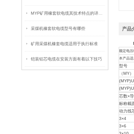
MYP矿用橡套软电缆其技术特点的详细介绍
采煤机橡套软电缆型号有哪些
产品
矿用采煤机橡套电缆适用于执行标准
额定电压0
本产品适
铠装铝芯电缆在安装方面有着以下技巧
型号
（MY）UY
(MYP)U
(MYP)U
芯数×
标称截
动力线
3×4
3×6
3×10