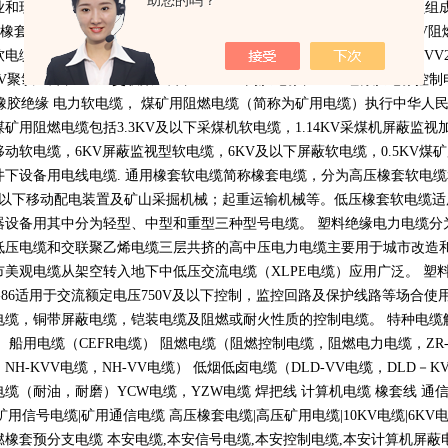
助您的吗？
业和现代化工程配套，并多次应用在重点建设项目中，销售及服务人员组
橡套扁电缆，
YH,YHF
电焊机电缆，
MC
采煤机用电缆，
ZRVV,NHKVV
阻
软电缆，
MZ
煤矿用电钻电缆移动软电缆，
VV
聚氯乙烯绝缘电力电缆，
VV
V
聚氯乙烯、
KYJV
交联聚乙烯、
CEFR
乙丙胶绝缘、
KGG
硅橡胶绝缘控制
橡胶绝缘 电力软电缆， 煤矿用阻燃电缆（简称为矿用电缆）执行中华人
煤矿用阻燃电缆包括
3.3KV
及以下采煤机软电缆，
1.14KV
采煤机屏蔽监视
移动软电缆，
6KV
屏蔽监视型软电缆，
6KV
及以下屏蔽软电缆，
0.5KV
煤矿
井下设备用电线电缆
.
通用橡套软电缆简称橡套电缆，分为高压橡套软电缆
以下移动配电装置及矿山采掘机械；起重运输机械等。低压橡套软电缆适
器设备用其中分为轻型、中型和重型三种型号电缆。 塑料绝缘电力电缆分
低压电缆和交联聚乙烯电缆三层共挤的高中压电力电缆主要用于城市改造
市美观电缆从架空转入地下中低压交流电缆（
XLPE
电缆）应用广泛。 塑
-86
适用于交流额定电压
750V
及以下控制，监控回路及保护线路等场合使
电缆，铜带屏蔽电缆，铠装电缆及阻燃或耐火性质的控制电缆。 特种电缆
） 船用电缆（
CEFR
电缆） 阻燃电缆（阻燃控制电缆，阻燃电力电缆，
ZR
，
NH-KVV
电缆，
NH-VV
电缆） 低烟低卤电缆（
DLD-VV
电缆，
DLD
－
K
电缆（耐油，耐磨）
YCW
电缆，
YZW
电缆 焊把线 计算机电缆 橡套线 通
矿用信号电缆
|
矿用通信电缆 高压橡套电缆
|
高压矿用电缆
|10KV
电缆
|6KV
燃橡套预分支电缆 本安电缆
,
本安信号电缆
,
本安控制电缆
,
本安计算机屏蔽电