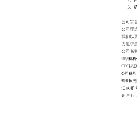
3、确
公司宗旨
公司理
我们以
力追求
公司名
组织机构代
CCC认证编
公司税号：1
营业执照注册
汇 款 帐 号
开 户 