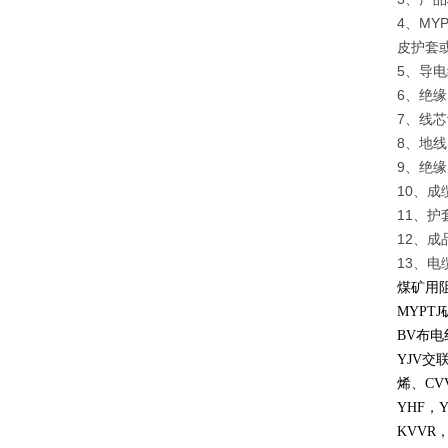
4、M
皮护套
5、导电
6、绝缘：
7、线
8、地
9、绝
10、
11、护
12、成
13、
煤矿用
MYPTJ
BV
布电
YJV
交
烯、
CV
YHF
，
KVVR