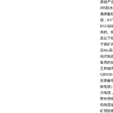
基础产
JHS
防水
属屏蔽
缆，
KV
KGG
硅
布的。
及以下
于煤矿
压
6kv
及
动式电
备用的
乏和城
GB9330
丝屏蔽
标电缆
力电缆
野外用
讯电缆
|
矿用阻