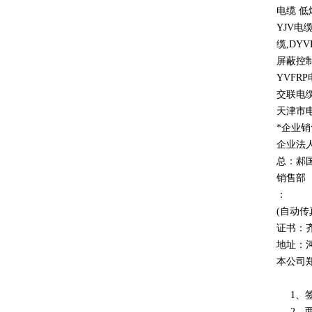
电缆 
YJV
电
缆
,DYV
屏蔽控
YVFRP
交联电缆
天津市
*企业
企业法
总：郝
销售部
：
(自动传
证书：
地址：
本公司
1、签
2、两