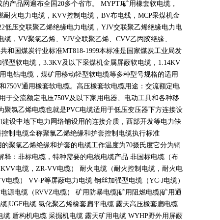
成的产品网遍布全国
20
多个省市。
MYPTJ
矿用橡套软电缆，
燃耐火电力电缆，
KVV
控制电缆，
BV
布电线，
MCP
采煤机金
22
低压交联聚乙烯绝缘电力电缆，
YJV
交联聚乙烯绝缘电力电
电缆，
VV
聚氯乙烯、
YJV
交联聚乙烯、
CVV
乙丙胶绝缘、
民共和国煤炭行业标准
MT818-1999
本标准是国家煤炭工业局发
加强型软电缆，
3.3KV
及以下采煤机金属屏蔽软电缆，
1.14KV
用电钻电缆，煤矿用移动轻型软电缆等多种型号规格的适用
和
750V
通用橡套软电缆。高压橡套软电缆用途：交流额定电
用于交流额定电压
750V
及以下家用电器、电动工具和各种移
为聚氯乙烯电缆也就是
PVC
电缆适用于低压变压器下方连接设
和建设中地下电力网络铺设用的连接介质，西部开发等电力缺
料控制电缆全称聚氯乙烯绝缘和护套控制电缆执行标准
用的聚氯乙烯绝缘和护套的电缆工作温度为
70
摄氏度它分为铜
解释：非标电缆，特种需要的电线电缆产品 非国标电缆（布
-KVV
电缆，
ZR-VV
电缆） 耐火电缆（耐火控制电缆，耐火电
VV
电缆）
VV-P
等屏蔽电力电缆 钢丝加强型电缆（
YC-J
电缆）
信电源电缆（
RVVZ
电缆） 矿用防暴电缆
|
矿用阻燃电缆
|
矿用通
电缆
|UGF
电缆 氯化聚乙烯橡套扁平电缆 露天高压橡套扁电缆
缆 盾构机电缆 采掘机电缆 露天矿用电缆
WYHP
野外用屏蔽