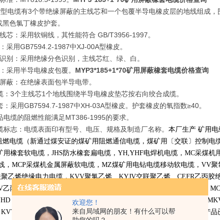
YP型电缆有3个带绝缘屏蔽的主线芯和一个包覆半导电橡皮层的地线组成
或黑色氯丁橡皮护套。
线芯：采用软铜线，其性能符合 GB/T3956-1997。
采用GB7594.2-1987中XJ-00A型橡皮。
芯识别：采用绝缘分色识别，主线芯红、绿、白。
线：采用半导电橡皮包覆。
MYP3*185+1*70矿用屏蔽橡套电缆价格查询
缘屏蔽：在绝缘表面包半导电带。
成缆：3个主线芯1个地线围绕半导电橡皮垫芯按右向绞合成缆。
套：采用GB7594.7-1987中XH-03A型橡皮。护套橡皮的氧指数≥40。
品电缆的阻燃性能满足MT386-1995的要求。
电缆标志：电缆表面印有型号、电压、规格及制造厂名称。
本厂生产 矿用电
阻燃电缆（新通过煤安证的煤矿用阻燃通信电缆，煤矿用〔交联〕控制电
矿用橡套软电缆，
JHS
防水橡套扁电缆，
YH,YHF
电焊机电缆，
MC
采煤机
线，
MCP
采煤机金属屏蔽软电缆，
MZ
煤矿用电钻电缆移动软电缆，
VV
聚
联聚乙烯绝缘电力电缆，
KVV
聚氯乙烯、
KYJV
交联聚乙烯、
CEFR
乙丙胶
V
乙丙胶绝缘、
KGG
硅橡胶绝缘 电力软电缆，主要规格有
MY
，
MYP
，
M
YHD
，
JHS
，
MHYV
，
MHYVR
，
MHY32
、
MHYVP
、
MHYVRP,MKVV,MK
欢迎您！
来自局域网的朋友！有什么可以帮
，
KVVRP
，
KVVRP-22
，
VV
，
VV22
，
VLV
，
VLV22
，
YJV
，
YJV22
等产品