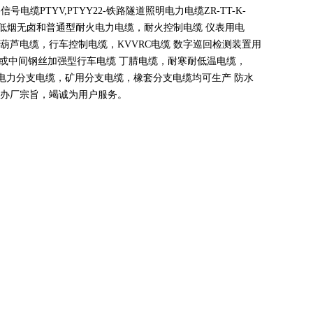
路信号电缆
PTYV,PTYY22-
铁路隧道照明电力电缆
ZR-TT-K-
，低烟无卤和普通型耐火电力电缆，耐火控制电缆 仪表用电
动葫芦电缆，行车控制电缆，
KVVRC
电缆 数字巡回检测装置用
或中间钢丝加强型行车电缆 丁腈电缆，耐寒耐低温电缆，
电力分支电缆，矿用分支电缆，橡套分支电缆均可生产 防水
办厂宗旨，竭诚为用户服务。