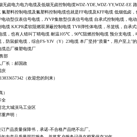
低烟无卤电力电力电缆及低烟无卤控制电缆
WDZ-YDE,WDZ-YY,WDZ-EE
缆 氟塑料控制电缆及氟塑料控制电缆也就是
FF
电缆及
KFF
电缆 低烟低卤
P
电动型仪表信号电缆，
JYVP
集散型仪表信号电缆 自承式控制电缆，电
制电缆
KJCPR
柔软阻燃双屏蔽控制电缆
TVR
弹性体电缆，吊篮线，自承式
电缆，也有人错叫丁晴电缆 耐温
105
℃
，90
℃
阻燃控制电缆 预分支电缆，
，防鼠蚁电缆，综合FS-YJV
（
Y
）
23
电缆 本厂坚持
“
质量*，用户至上
”
的
电缆总厂橡塑电缆厂
销售部
人厂长：郝国政
国庆
1
3
833
657342
（欢迎您的到来）
真）
齐全
河北大城演马工业区
郑重声明：
订产品质量保障书，承诺-不合格产品绝不出厂。
年内产品质量跟踪服务，并将客户服务记录在档案保存20年。