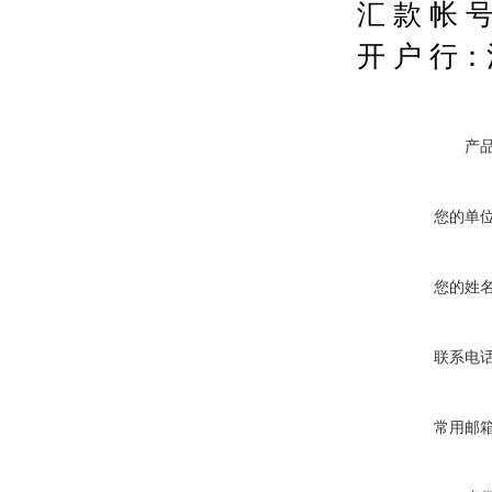
汇 款 帐 号：
开 户 行
产
您的单
您的姓
联系电
常用邮