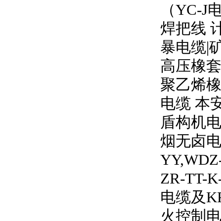
（
YC-J
焊把线 
暴电缆
|
高压橡
聚乙烯橡
电缆 本
盾构机电
烟无卤
YY,WDZ
ZR-TT-K
电缆及
K
火控制电