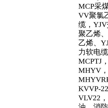
MCP
采
VV
聚氯
缆，
YJV
聚乙烯
乙烯、
Y
力软电
MCPTJ
MHYV
MHYVRP
KVVP-2
VLV22
，
油、消