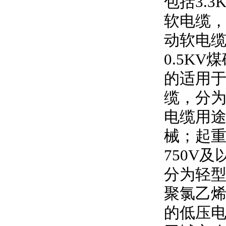
包括
3.3
软电缆
动软电
0.5KV
煤
的适用
缆，分
电缆用
械；起
750V
及
分为轻型
聚氯乙
的低压