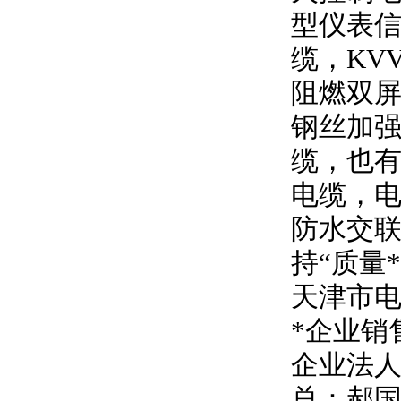
型仪表信
缆，
KV
阻燃双
钢丝加强
缆，也有
电缆，
防水交联
持
“
质量
天津市
*企业销
企业法
总：郝