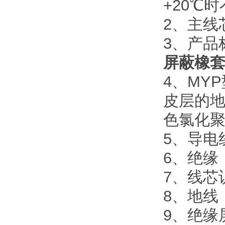
+20℃时
2、主线
3、产品标
屏蔽橡
4、MY
皮层的
色氯化
5、导电线
6、绝缘：
7、线芯
8、地线
9、绝缘