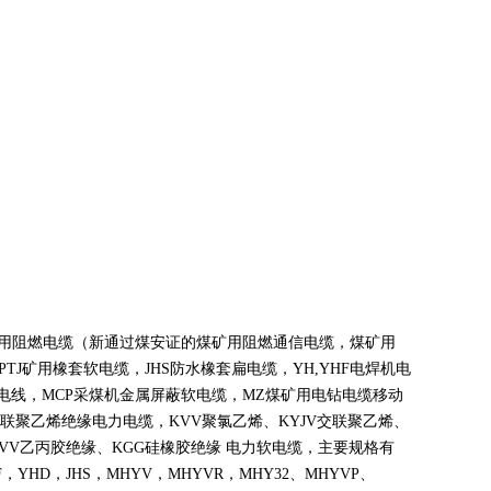
煤矿用阻燃电缆（新通过煤安证的煤矿用阻燃通信电缆，煤矿用
PTJ
矿用橡套软电缆，
JHS
防水橡套扁电缆，
YH,YHF
电焊机电
电线，
MCP
采煤机金属屏蔽软电缆，
MZ
煤矿用电钻电缆移动
联聚乙烯绝缘电力电缆，
KVV
聚氯乙烯、
KYJV
交联聚乙烯、
VV
乙丙胶绝缘、
KGG
硅橡胶绝缘 电力软电缆，主要规格有
F
，
YHD
，
JHS
，
MHYV
，
MHYVR
，
MHY32
、
MHYVP
、