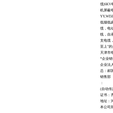
缆
|6KV
机屏蔽
YY,WD
低烟低
缆，电
线，自
支电缆
至上
”
的
天津市
*企业
企业法
总：郝
销售部
：
(自动传
证书：
地址：
本公司