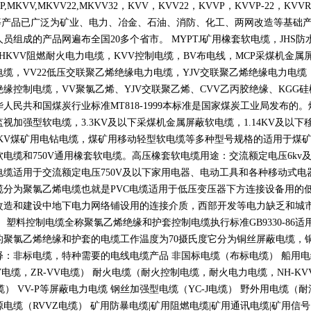
P,MKVV,MKVV22,MKVV32
，
KVV
，
KVV22
，
KVVP
，
KVVP-22
，
KVVR
等产品已广泛为矿业、电力、冶金、石油、消防、化工、两网改造等基础
人员组成的产品网遍布全国
20
多个省市。
MYPTJ
矿用橡套软电缆，
JHS
防
NHKVV
阻燃耐火电力电缆，
KVV
控制电缆，
BV
布电线，
MCP
采煤机金属
电缆，
VV22
低压交联聚乙烯绝缘电力电缆，
YJV
交联聚乙烯绝缘电力电缆
绝缘控制电缆，
VV
聚氯乙烯、
YJV
交联聚乙烯、
CVV
乙丙胶绝缘、
KGG
硅
华人民共和国煤炭行业标准
MT818-1999
本标准是国家煤炭工业局发布的。
监视加强型软电缆，
3.3KV
及以下采煤机金属屏蔽软电缆，
1.14KV
及以下
KV
煤矿用电钻电缆，煤矿用移动轻型软电缆等多种型号规格的适用于煤
软电缆和
750V
通用橡套软电缆。高压橡套软电缆用途：交流额定电压
6kv
电缆适用于交流额定电压
750V
及以下家用电器、电动工具和各种移动式电
缆分为聚氯乙烯电缆也就是
PVC
电缆适用于低压变压器下方连接设备用的
改造和建设中地下电力网络铺设用的连接介质，西部开发等电力缺乏和城
。 塑料控制电缆全称聚氯乙烯绝缘和护套控制电缆执行标准
GB9330-86
适
的聚氯乙烯绝缘和护套的电缆工作温度为
70
摄氏度它分为铜丝屏蔽电缆，
释：非标电缆，特种需要的电线电缆产品 非国标电缆（布标电缆） 船用
V
电缆，
ZR-VV
电缆） 耐火电缆（耐火控制电缆，耐火电力电缆，
NH-KV
缆）
VV-P
等屏蔽电力电缆 钢丝加强型电缆（
YC-J
电缆） 野外用电缆（耐
源电缆（
RVVZ
电缆） 矿用防暴电缆
|
矿用阻燃电缆
|
矿用通讯电缆
|
矿用信号