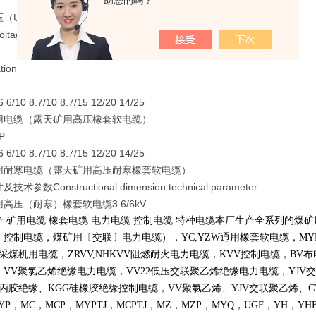
助您的吗？
（Uo/U）kV
oltage
tion
/6 6/10 8.7/10 8.7/15 12/20 14/25
用电缆（露天矿用高压橡套软电缆）
P
/6 6/10 8.7/10 8.7/15 12/20 14/25
用耐寒电缆（露天矿用高压耐寒橡套软电缆）
术参数Constructional dimension technical parameter
高压（耐寒）橡套软电缆3.6/6kV
产 矿用电缆 橡套电缆 电力电缆 控制电缆 特种电缆本厂生产全系列的
〕控制电缆，煤矿用〔交联〕电力电缆），
YC,YZW
通用橡套软电缆，
MY
采煤机用电缆，
ZRVV,NHKVV
阻燃耐火电力电缆，
KVV
控制电缆，
BV
布
，
VV
聚氯乙烯绝缘电力电缆，
VV22
低压交联聚乙烯绝缘电力电缆，
YJV
交
丙胶绝缘、
KGG
硅橡胶绝缘控制电缆，
VV
聚氯乙烯、
YJV
交联聚乙烯、
C
YP
，
MC
，
MCP
，
MYPTJ
，
MCPTJ
，
MZ
，
MZP
，
MYQ
，
UGF
，
YH
，
YH