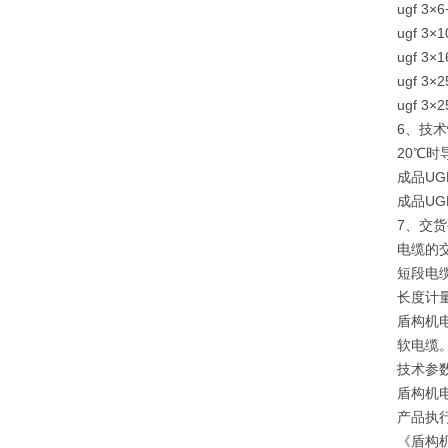
ugf 3×6
ugf 3×1
ugf 3×1
ugf 3×2
ugf 3×2
6、技
20℃
成品UG
成品UG
7、交
电缆的交
短段电
长度计量
盾构机
软电缆
技术参
盾构机
产品执行标
《盾构