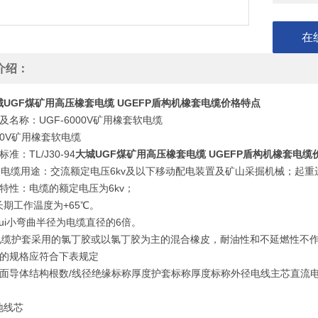
在
介绍：
城UGF煤矿用高压橡套电缆 UGEFP盾构机橡套电缆价格特点
及名称：UGF-6000V矿用橡套软电缆
000V矿用橡套软电缆
准：TL/J30-94
大城UGF煤矿用高压橡套电缆 UGEFP盾构机橡套电缆
GF电缆用途：交流额定电压6kv及以下移动配电装置及矿山采掘机械；起重
特性：电缆的额定电压为6kv；
期工作温度为+65℃。
ui小弯曲半径为电缆直径的6倍。
P电缆护套采用的氯丁胶或以氯丁胶为主的混合橡皮，耐油性和不延燃性不
缆的规格应符合下表规定
截面导体结构根数/线径绝缘标称厚度护套标称厚度标称外径电线主芯直流
地线芯