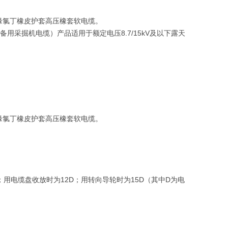
绝缘氯丁橡皮护套高压橡套软电缆。
备用采掘机电缆）产品适用于额定电压8.7/15kV及以下露天
绝缘氯丁橡皮护套高压橡套软电缆。
D；用电缆盘收放时为12D；用转向导轮时为15D（其中D为电