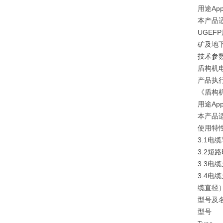
用途Appl
本产品
UGEF
矿及地
技术参
盾构机
产品执行标
《盾构
用途Appl
本产品
使用特性Us
3.1电
3.2短
3.3电
3.4电
缆直径
型号及名称
型号