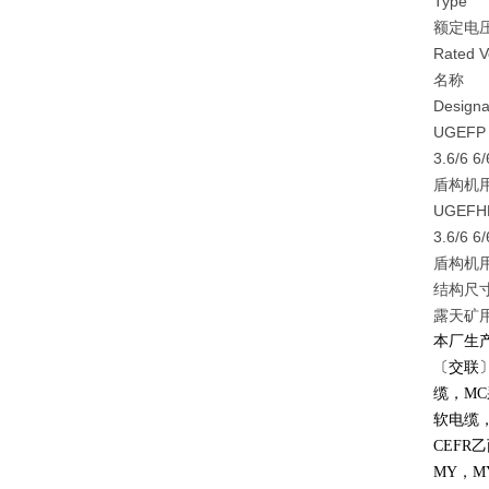
Type
额定电压
Rated V
名称
Designa
UGEFP
3.6/6 6
盾构机
UGEFH
3.6/6 6
盾构机
结构尺寸及技
露天矿用
本厂生
〔交联
缆，
MC
软电缆
CEFR
乙
MY
，
M