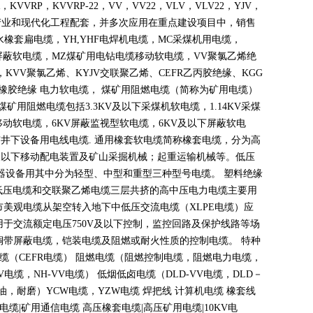
，
KVVRP
，
KVVRP-22
，
VV
，
VV22
，
VLV
，
VLV22
，
YJV
，
产业和现代化工程配套，并多次应用在重点建设项目中，销售
水橡套扁电缆，
YH,YHF
电焊机电缆，
MC
采煤机用电缆，
屏蔽软电缆，
MZ
煤矿用电钻电缆移动软电缆，
VV
聚氯乙烯绝
，
KVV
聚氯乙烯、
KYJV
交联聚乙烯、
CEFR
乙丙胶绝缘、
KGG
橡胶绝缘 电力软电缆， 煤矿用阻燃电缆（简称为矿用电缆）
煤矿用阻燃电缆包括
3.3KV
及以下采煤机软电缆，
1.14KV
采煤
移动软电缆，
6KV
屏蔽监视型软电缆，
6KV
及以下屏蔽软电
矿井下设备用电线电缆
.
通用橡套软电缆简称橡套电缆，分为高
及以下移动配电装置及矿山采掘机械；起重运输机械等。低压
器设备用其中分为轻型、中型和重型三种型号电缆。 塑料绝缘
低压电缆和交联聚乙烯电缆三层共挤的高中压电力电缆主要用
市美观电缆从架空转入地下中低压交流电缆（
XLPE
电缆）应
用于交流额定电压
750V
及以下控制，监控回路及保护线路等场
铜带屏蔽电缆，铠装电缆及阻燃或耐火性质的控制电缆。 特种
电缆（
CEFR
电缆） 阻燃电缆（阻燃控制电缆，阻燃电力电缆，
V
电缆，
NH-VV
电缆） 低烟低卤电缆（
DLD-VV
电缆，
DLD
－
油，耐磨）
YCW
电缆，
YZW
电缆 焊把线 计算机电缆 橡套线
电缆
|
矿用通信电缆 高压橡套电缆
|
高压矿用电缆
|10KV
电