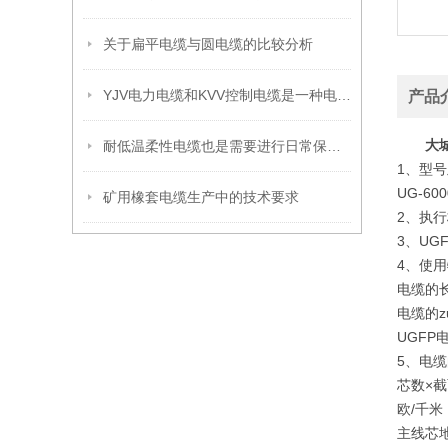
关于扁平电缆与圆电缆的比较分析
YJV电力电缆和KVV控制电缆是一种电缆吗？
产品
大
耐低温柔性电缆也是需要进行日常保养的
1、型号
UG-6
矿用橡套电缆生产中的技术要求
2、执行标
3、U
4、使用
电缆的长
电缆的z
UGF
5、电
芯数×
欧/千米
主线芯