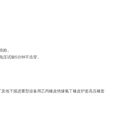
0兆欧。
伏电压试验5分钟不击穿。
露天矿及地下掘进重型设备用乙丙橡皮绝缘氯丁橡皮护套高压橡套