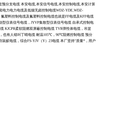
套预分支电缆 本安电缆
,
本安信号电缆
,
本安控制电缆
,
本安计算
无卤电力电力电缆及低烟无卤控制电缆
WDZ-YDE,WDZ-
 氟塑料控制电缆及氟塑料控制电缆也就是
FF
电缆及
KFF
电缆
动型仪表信号电缆，
JYVP
集散型仪表信号电缆 自承式控制电
电缆
KJCPR
柔软阻燃双屏蔽控制电缆
TVR
弹性体电缆，吊篮
，也有人错叫丁晴电缆 耐温
105
℃
，90
℃
阻燃控制电缆 预分
蚁电缆，综合FS-YJV
（
Y
）
23
电缆 本厂坚持
“
质量*，用户