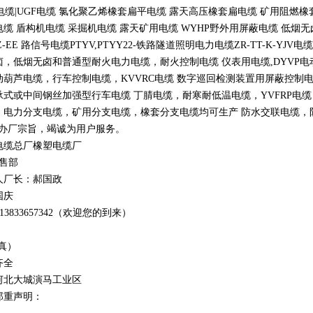
电缆
|UGF
电缆 氯化聚乙烯橡套扁平电缆 露天高压橡套扁电缆 矿用阻燃橡
电缆 盾构机电缆 采掘机电缆 露天矿用电缆
WYHP
野外用屏蔽电缆 低烟
Z-EE
路信号电缆
PTYV,PTYY22-
铁路隧道照明电力电缆
ZR-TT-K-YJV
电缆
卤，低烟无卤和普通型耐火电力电缆，耐火控制电缆 仪表用电缆
,DYVP
电
动葫芦电缆，行车控制电缆，
KVVRC
电缆 数字巡回检测装置用屏蔽控制
承式或中间钢丝加强型行车电缆 丁腈电缆，耐寒耐低温电缆，
YVFRP
电缆
，电力分支电缆，矿用分支电缆，橡套分支电缆均可生产 防水交联电缆，防鼠
办厂宗旨，竭诚为用户服务。
电缆总厂橡塑电缆厂
销售部
人厂长：郝国政
国庆
1
3
833
657342
（欢迎您的到来）
真）
齐全
河北大城演马工业区
郑重声明：