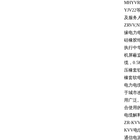
MHYVR
YJV22
及服务
ZRVV,
缘电力
硅橡胶
执行中
机屏蔽
缆，
0.5
压橡套
橡套软
电力电
于城市
用广泛
合使用
电缆解
ZR-KV
KVV
电
通信电