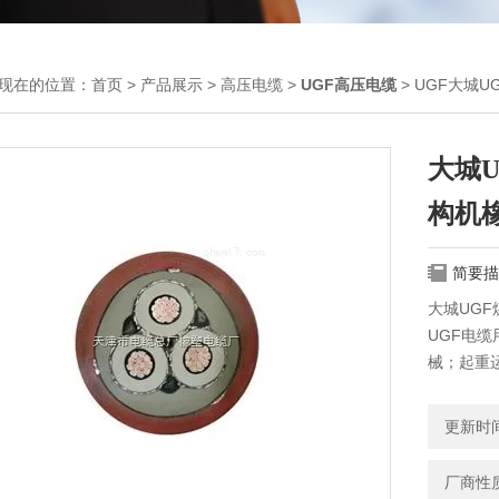
现在的位置：
首页
>
产品展示
>
高压电缆
>
UGF高压电缆
> UGF大城
大城U
构机
简要描
大城UGF
UGF电
械；起重
使用特性
电缆的长期
更新时间：
电缆的Z
厂商性