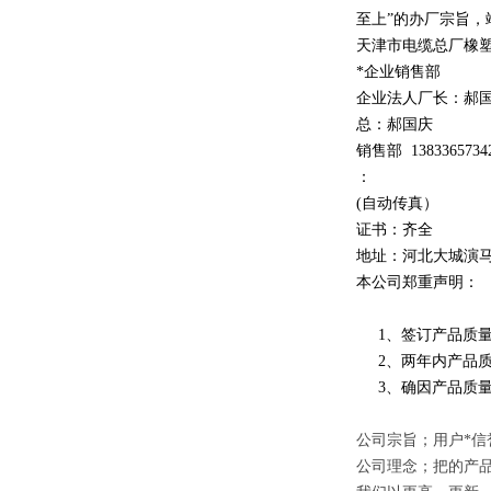
至上
”
的办厂宗旨，
天津市电缆总厂橡
*企业销售部
企业法人厂长：郝
总：郝
国庆
销售部
1
3
833
65734
：
(自动传真）
证书：齐全
地址：河北大城演
本公司郑重声明：
1、签订产品质量
2、两年内产品质
3、确因产品质量
公司宗旨；用户*信
公司理念；把的产