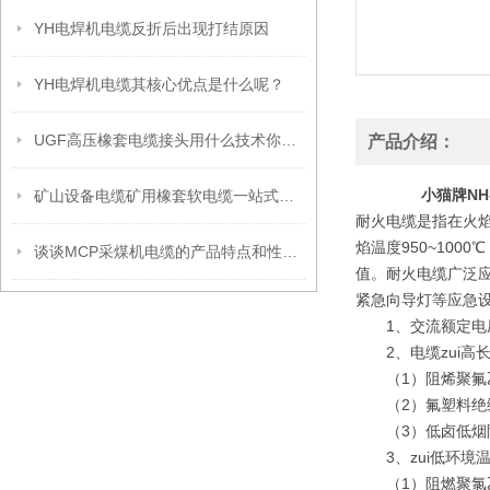
YH电焊机电缆反折后出现打结原因
YH电焊机电缆其核心优点是什么呢？
UGF高压橡套电缆接头用什么技术你知道吗？
产品介绍：
小猫牌NH
矿山设备电缆矿用橡套软电缆一站式服务
耐火电缆是指在火焰
焰温度950~100
谈谈MCP采煤机电缆的产品特点和性能特点
值。耐火电缆广泛
紧急向导灯等应急
1、交流额定电压：U。
2、电缆zui高
（1）阻烯聚氟乙烯
（2）氟塑料绝缘和
（3）低卤低烟阻燃
3、zui低环境
（1）阻燃聚氯乙烯