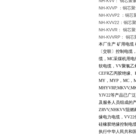
NH-KVV： 铜
NH-KVVP ：
NH-KVVP2 
NH-KVV22：
NH-KVVR： 
NH-KVVRP：
本厂生产 矿用电缆
〔交联〕控制电缆
缆，
MC
采煤机用电
软电缆，
VV
聚氯乙
CEFR
乙丙胶绝缘、
MY
，
MYP
，
MC
，
MHYVRP,MKVV,M
YJV22
等产品已广泛
及服务人员组成的
ZRVV,NHKVV
阻燃
缘电力电缆，
VV22
硅橡胶绝缘控制电
执行中华人民共和