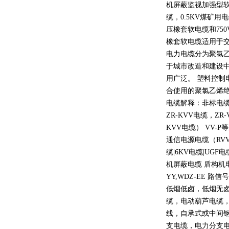
机屏蔽监视加强型
缆，
0.5KV
煤矿用电
压橡套软电缆和
750
橡套软电缆适用于
电力电缆分为聚氯
于城市改造和建设
用广泛。 塑料控制
合使用的聚氯乙烯
电缆解释：非标电缆
ZR-KVV
电缆，
ZR-
KVV
电缆）
VV-P
等
通信电源电缆（
RV
缆
|6KV
电缆
|UGF
电
机屏蔽电缆 盾构机
YY,WDZ-EE
路信号
低烟低卤，低烟无
缆，电动葫芦电缆
线，自承式或中间
支电缆，电力分支电