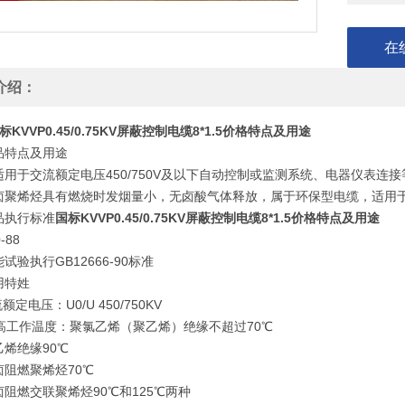
在
介绍：
标KVVP0.45/0.75KV屏蔽控制电缆8*1.5价格特点及用途
品特点及用途
适用于交流额定电压450/750V及以下自动控制或监测系统、电器仪表连
卤聚烯烃具有燃烧时发烟量小，无卤酸气体释放，属于环保型电缆，适用
品执行标准
国标KVVP0.45/0.75KV屏蔽控制电缆8*1.5价格特点及用途
-88
试验执行GB12666-90标准
用特姓
额定电压：U0/U 450/750KV
ui高工作温度：聚氯乙烯（聚乙烯）绝缘不超过70℃
烯绝缘90℃
卤阻燃聚烯烃70℃
阻燃交联聚烯烃90℃和125℃两种