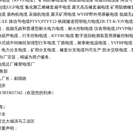
源电缆（
RVVZ
电缆） 矿用防暴电缆
|
矿用阻燃电缆
|
矿用通讯电缆
|
矿用信号
电缆
|UGF
电缆 氯化聚乙烯橡套扁平电缆 露天高压橡套扁电缆 矿用阻燃橡
电缆 盾构机电缆 采掘机电缆 露天矿用电缆
WYHP
野外用屏蔽电缆 低烟
Z-EE
路信号电缆
PTYV,PTYY22-
铁路隧道照明电力电缆
ZR-TT-K-YJV
电缆
卤，低烟无卤和普通型耐火电力电缆，耐火控制电缆 仪表用电缆
,DYVP
电
动葫芦电缆，行车控制电缆，
KVVRC
电缆 数字巡回检测装置用屏蔽控制
承式或中间钢丝加强型行车电缆 丁腈电缆，耐寒耐低温电缆，
YVFRP
电缆
，电力分支电缆，矿用分支电缆，橡套分支电缆均可生产 防水交联电缆，防鼠
办厂宗旨，竭诚为用户服务。
电缆总厂橡塑电缆厂
销售部
人厂长：郝国政
国庆
1
3
833
657342
（欢迎您的到来）
真）
齐全
河北大城演马工业区
郑重声明：