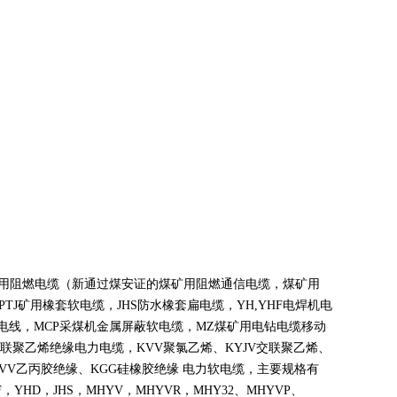
煤矿用阻燃电缆（新通过煤安证的煤矿用阻燃通信电缆，煤矿用
PTJ
矿用橡套软电缆，
JHS
防水橡套扁电缆，
YH,YHF
电焊机电
电线，
MCP
采煤机金属屏蔽软电缆，
MZ
煤矿用电钻电缆移动
联聚乙烯绝缘电力电缆，
KVV
聚氯乙烯、
KYJV
交联聚乙烯、
VV
乙丙胶绝缘、
KGG
硅橡胶绝缘 电力软电缆，主要规格有
F
，
YHD
，
JHS
，
MHYV
，
MHYVR
，
MHY32
、
MHYVP
、