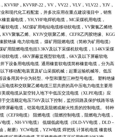
，
KVVRP
，
KVVRP-22
，
VV
，
VV22
，
VLV
，
VLV22
，
YJV
，
产业和现代化工程配套，并多次应用在重点建设项目中，销售
水橡套扁电缆，
YH,YHF
电焊机电缆，
MC
采煤机用电缆，
屏蔽软电缆，
MZ
煤矿用电钻电缆移动软电缆，
VV
聚氯乙烯绝
，
KVV
聚氯乙烯、
KYJV
交联聚乙烯、
CEFR
乙丙胶绝缘、
KGG
橡胶绝缘 电力软电缆， 煤矿用阻燃电缆（简称为矿用电缆）
煤矿用阻燃电缆包括
3.3KV
及以下采煤机软电缆，
1.14KV
采煤
移动软电缆，
6KV
屏蔽监视型软电缆，
6KV
及以下屏蔽软电
矿井下设备用电线电缆
.
通用橡套软电缆简称橡套电缆，分为高
及以下移动配电装置及矿山采掘机械；起重运输机械等。低压
器设备用其中分为轻型、中型和重型三种型号电缆。 塑料绝缘
低压电缆和交联聚乙烯电缆三层共挤的高中压电力电缆主要用
市美观电缆从架空转入地下中低压交流电缆（
XLPE
电缆）应
用于交流额定电压
750V
及以下控制，监控回路及保护线路等场
铜带屏蔽电缆，铠装电缆及阻燃或耐火性质的控制电缆。 特种
电缆（
CEFR
电缆） 阻燃电缆（阻燃控制电缆，阻燃电力电缆，
V
电缆，
NH-VV
电缆） 低烟低卤电缆（
DLD-VV
电缆，
DLD
－
油，耐磨）
YCW
电缆，
YZW
电缆 焊把线 计算机电缆 橡套线