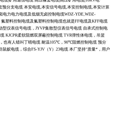
电缆
|
矿用通信电缆 高压橡套电缆
|
高压矿用电缆
|10KV
电
套预分支电缆 本安电缆
,
本安信号电缆
,
本安控制电缆
,
本安计算
无卤电力电力电缆及低烟无卤控制电缆
WDZ-YDE,WDZ-
 氟塑料控制电缆及氟塑料控制电缆也就是
FF
电缆及
KFF
电缆
动型仪表信号电缆，
JYVP
集散型仪表信号电缆 自承式控制电
电缆
KJCPR
柔软阻燃双屏蔽控制电缆
TVR
弹性体电缆，吊篮
，也有人错叫丁晴电缆 耐温
105
℃
，90
℃
阻燃控制电缆 预分
蚁电缆，综合FS-YJV
（
Y
）
23
电缆 本厂坚持
“
质量*，用户