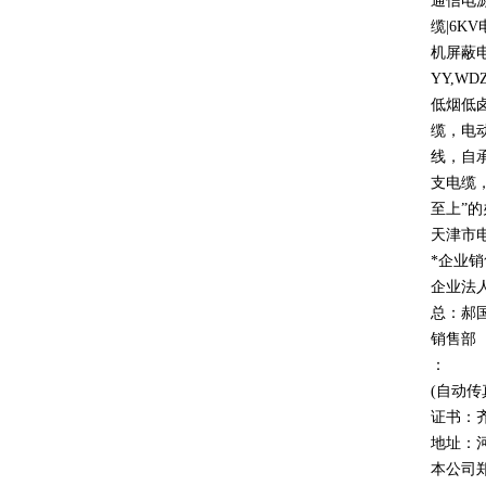
通信电
缆
|6KV
机屏蔽
YY,WD
低烟低
缆，电
线，自
支电缆
至上
”
的
天津市
*企业
企业法
总：郝
销售部
：
(自动传
证书：
地址：
本公司