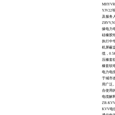
MHYVR
YJV22
及服务
ZRVV,
缘电力
硅橡胶
执行中
机屏蔽
缆，
0.5
压橡套
橡套软
电力电
于城市
用广泛
合使用
电缆解
ZR-KV
KVV
电