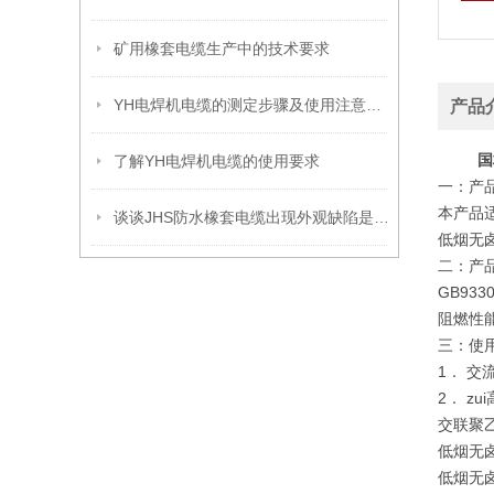
矿用橡套电缆生产中的技术要求
YH电焊机电缆的测定步骤及使用注意事项如下
产品
国
了解YH电焊机电缆的使用要求
一：产
本产品
谈谈JHS防水橡套电缆出现外观缺陷是什么原因？
低烟无
二：产
GB9330
阻燃性能
三：使
1． 交流
2． z
交联聚乙
低烟无
低烟无卤