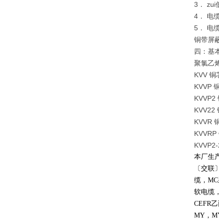
3． z
4． 电
5． 电
铜带屏蔽
四：基
聚氯乙
KVV
KVV
KVVP
KVV2
KVV
KVV
KVVP
本厂生
〔交联
缆，
MC
软电缆
CEFR
乙
MY
，
M