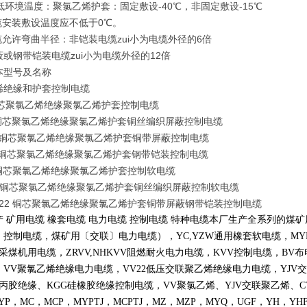
ui低环境温度：聚氯乙烯护套：固定敷设-40℃，非固定敷设-15℃
缆安装敷设温度应不低于0℃。
缆允许弯曲半径：非铠装电缆zui小为电缆外径的6倍
或钢带铠装电缆zui小为电缆外径的12倍
本型号及名称
烯绝缘和护套控制电缆
 铜芯聚氯乙烯绝缘聚氯乙烯护套控制电缆
P 铜芯聚氯乙烯绝缘聚氯乙烯护套铜丝编织屏蔽控制电缆
2 铜芯聚氯乙烯绝缘聚氯乙烯护套铜带屏蔽控制电缆
2 铜芯聚氯乙烯绝缘聚氯乙烯护套钢带铠装控制电缆
R 铜芯聚氯乙烯绝缘聚氯乙烯护套控制软电缆
RP 铜芯聚氯乙烯绝缘聚氯乙烯护套铜丝编织屏蔽控制软电缆
2-22 铜芯聚氯乙烯绝缘聚氯乙烯护套铜带屏蔽钢带铠装控制电缆
产 矿用电缆 橡套电缆 电力电缆 控制电缆 特种电缆本厂生产全系列的
〕控制电缆，煤矿用〔交联〕电力电缆），
YC,YZW
通用橡套软电缆，
MY
采煤机用电缆，
ZRVV,NHKVV
阻燃耐火电力电缆，
KVV
控制电缆，
BV
布
，
VV
聚氯乙烯绝缘电力电缆，
VV22
低压交联聚乙烯绝缘电力电缆，
YJV
交
丙胶绝缘、
KGG
硅橡胶绝缘控制电缆，
VV
聚氯乙烯、
YJV
交联聚乙烯、
C
YP
，
MC
，
MCP
，
MYPTJ
，
MCPTJ
，
MZ
，
MZP
，
MYQ
，
UGF
，
YH
，
YH