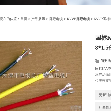
现在的位置：
首页
>
产品展示
>
屏蔽电缆
>
KVVP屏蔽电缆
> KVVP国标
国标K
8*1
简要描
国标KVVP
本产品适用
仪表连接
低烟无卤
缆，适用
更新时间：
厂商性