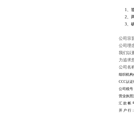
1、签
2、两
3、确
公司宗旨
公司理
我们以
力追求
公司名
组织机构代
CCC认证编
公司税号：1
营业执照注册
汇 款 帐 号
开 户 