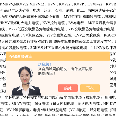
P,MKVV,MKVV22,MKVV32
，
KVV
，
KVV22
，
KVVP
，
KVVP-22
，
KVVR
等产品已广泛为矿业、电力、冶金、石油、消防、化工、两网改造等基础
人员组成的产品网遍布全国
20
多个省市。
MYPTJ
矿用橡套软电缆，
JHS
防
NHKVV
阻燃耐火电力电缆，
KVV
控制电缆，
BV
布电线，
MCP
采煤机金属
电缆，
VV22
低压交联聚乙烯绝缘电力电缆，
YJV
交联聚乙烯绝缘电力电缆
绝缘控制电缆，
VV
聚氯乙烯、
YJV
交联聚乙烯、
CVV
乙丙胶绝缘、
KGG
硅
华人民共和国煤炭行业标准
MT818-1999
本标准是国家煤炭工业局发布的。
监视加强型软电缆，
3.3KV
及以下采煤机金属屏蔽软电缆，
1.14KV
及以下
KV
煤矿用电钻电缆，煤矿用移动轻型软电缆等多种型号规格的适用于煤
软电缆和
750V
通用橡套软电缆。高压橡套软电缆用途：交流额定电压
6kv
欢迎您！
电缆适用于交流额定电压
750V
及以下家用电器、电动工具和各种移动式电
来自局域网的朋友！有什么可以帮
缆分为聚氯乙烯电缆也就是
PVC
电缆适用于低压变压器下方连接设备用的
助您的吗？
改造和建设中地下电力网络铺设用的连接介质，西部开发等电力缺乏和城
。 塑料控制电缆全称聚氯乙烯绝缘和护套控制电缆执行标准
GB9330-86
适
的聚氯乙烯绝缘和护套的电缆工作温度为
70
摄氏度它分为铜丝屏蔽电缆，
释：非标电缆，特种需要的电线电缆产品 非国标电缆（布标电缆） 船用
V
电缆，
ZR-VV
电缆） 耐火电缆（耐火控制电缆，耐火电力电缆，
NH-KV
缆）
VV-P
等屏蔽电力电缆 钢丝加强型电缆（
YC-J
电缆） 野外用电缆（耐