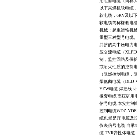
用阻燃电缆（简称
以下采煤机软电缆
软电缆，
6KV
及以
软电缆简称橡套电
机械；起重运输机
重型三种型号电缆。
共挤的高中压电力
压交流电缆（
XLPE
制，监控回路及保
或耐火性质的控制电
（阻燃控制电缆，
烟低卤电缆（
DLD-
YZW
电缆 焊把线 
橡套电缆
|
高压矿用
信号电缆
,
本安控制
控制电缆
WDZ-YDE
缆也就是
FF
电缆及
K
仪表信号电缆 自承
缆
TVR
弹性体电缆