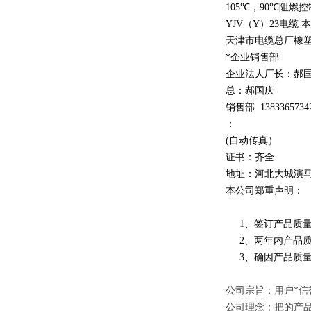
105
℃
，90
℃
阻燃控
YJV
（
Y
）
23
电缆 
天津市电缆总厂橡
*企业销售部
企业法人厂长：郝
总：郝
国庆
销售部
1
3
833
65734
：
(自动传真）
证书：齐全
地址：河北大城演
本公司郑重声明：
1、签订产品质量
2、两年内产品质
3、确因产品质量
公司宗旨；用户*信
公司理念；把的产