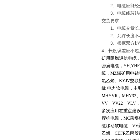
2、电缆应能经受交流
3、电缆线芯结构，
交货要求
1、电缆交货长度三
2、允许长度不小
3、根据双方协议
4、长度误差应不超过
矿用阻燃通信电缆
套扁电缆，
YH,YHF
缆，
MZ
煤矿用电钻
氯乙烯、
KYJV
交联
缘 电力软电缆，主
MHYVR
，
MHY32
VV
，
VV22
，
VLV
多次应用在重点建
焊机电缆，
MC
采煤
缆移动软电缆，
VV
乙烯、
CEFR
乙丙胶