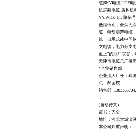
缆
|6KV
电缆
|UGF
电
机屏蔽电缆 盾构机
YY,WDZ-EE
路信号
低烟低卤，低烟无
缆，电动葫芦电缆
线，自承式或中间
支电缆，电力分支电
至上
”
的办厂宗旨，
天津市电缆总厂橡
*企业销售部
企业法人厂长：郝
总：郝
国庆
销售部
1
3
833
65734
：
(自动传真）
证书：齐全
地址：河北大城演
本公司郑重声明：