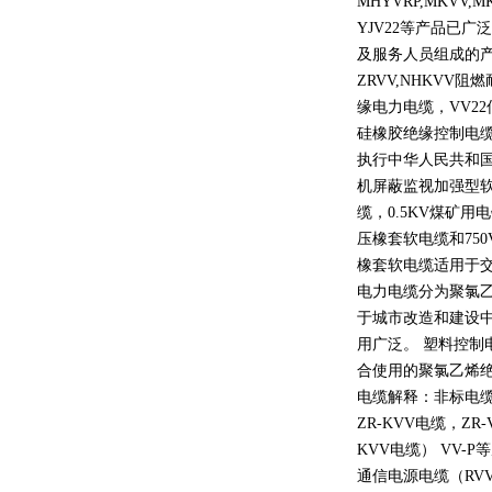
MHYVRP,MKVV,M
YJV22
等产品已广泛
及服务人员组成的
ZRVV,NHKVV
阻燃
缘电力电缆，
VV22
硅橡胶绝缘控制电
执行中华人民共和
机屏蔽监视加强型
缆，
0.5KV
煤矿用电
压橡套软电缆和
750
橡套软电缆适用于
电力电缆分为聚氯
于城市改造和建设
用广泛。 塑料控制
合使用的聚氯乙烯
电缆解释：非标电缆
ZR-KVV
电缆，
ZR-
KVV
电缆）
VV-P
等
通信电源电缆（
RV