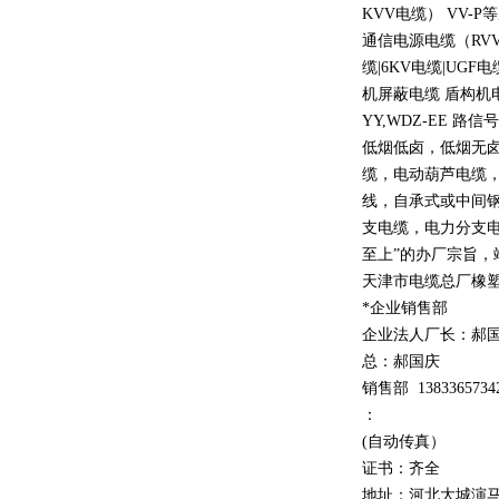
KVV
电缆）
VV-P
等
通信电源电缆（
RV
缆
|6KV
电缆
|UGF
电
机屏蔽电缆 盾构机
YY,WDZ-EE
路信号
低烟低卤，低烟无
缆，电动葫芦电缆
线，自承式或中间
支电缆，电力分支电
至上
”
的办厂宗旨，
天津市电缆总厂橡
*企业销售部
企业法人厂长：郝
总：郝
国庆
销售部
1
3
833
65734
：
(自动传真）
证书：齐全
地址：河北大城演