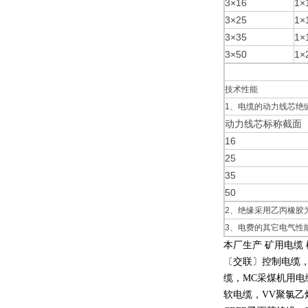
3×16
1×
3×25
1×
3×35
1×
3×50
1×
技术性能
1、电缆的动力线芯绝
动力线芯标称截面（
16
25
35
50
2、绝缘采用乙丙橡胶为
3、电费的其它电气性能
本厂生产 矿用电缆
〔交联〕控制电缆
缆，
MC
采煤机用电
软电缆，
VV
聚氯乙