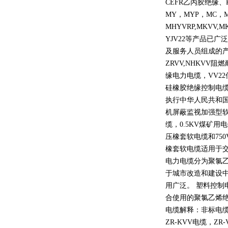
CEFR
乙丙胶绝缘、
MY
，
MYP
，
MC
，
MHYVRP,MKVV,M
YJV22
等产品已广泛
及服务人员组成的
ZRVV,NHKVV
阻燃
缘电力电缆，
VV22
硅橡胶绝缘控制电
执行中华人民共和
机屏蔽监视加强型
缆，
0.5KV
煤矿用电
压橡套软电缆和
750
橡套软电缆适用于
电力电缆分为聚氯
于城市改造和建设
用广泛。 塑料控制
合使用的聚氯乙烯
电缆解释：非标电缆
ZR-KVV
电缆，
ZR-