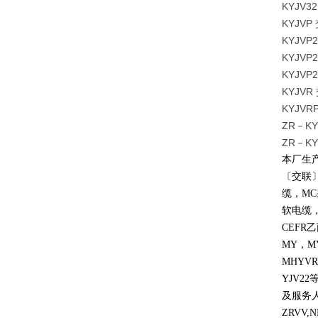
KYJV
KYJV
KYJV
KYJV
KYJV
KYJV
KYJ
ZR－K
ZR－K
本厂生
〔交联
缆，
MC
软电缆
CEFR
乙
MY
，
M
MHYVR
YJV22
及服务
ZRVV,