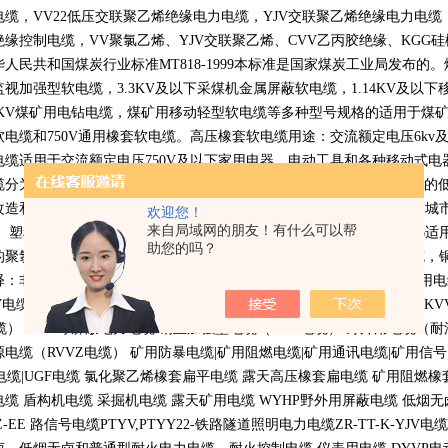
电缆，
VV22
低压交联聚乙烯绝缘电力电缆，
YJV
交联聚乙烯绝缘电力电缆
绝缘控制电缆，
VV
聚氯乙烯、
YJV
交联聚乙烯、
CVV
乙丙胶绝缘、
KGG
硅
华人民共和国煤炭行业标准
MT818-1999
本标准是国家煤炭工业局发布的。
监视加强型软电缆，
3.3KV
及以下采煤机金属屏蔽软电缆，
1.14KV
及以下
KV
煤矿用电钻电缆，煤矿用移动轻型软电缆等多种型号规格的适用于煤
软电缆和
750V
通用橡套软电缆。高压橡套软电缆用途：交流额定电压
6kv
电缆适用于交流额定电压
750V
及以下家用电器、电动工具和各种移动式电
缆分为聚氯乙烯电缆也就是
PVC
电缆适用于低压变压器下方连接设备用的
改造和建设中地下电力网络铺设用的连接介质，西部开发等电力缺乏和城
欢迎您！
来自局域网的朋友！有什么可以帮
。 塑料控制电缆全称聚氯乙烯绝缘和护套控制电缆执行标准
GB9330-86
适
助您的吗？
的聚氯乙烯绝缘和护套的电缆工作温度为
70
摄氏度它分为铜丝屏蔽电缆，
释：非标电缆，特种需要的电线电缆产品 非国标电缆（布标电缆） 船用
V
电缆，
ZR-VV
电缆） 耐火电缆（耐火控制电缆，耐火电力电缆，
NH-KV
缆）
VV-P
等屏蔽电力电缆 钢丝加强型电缆（
YC-J
电缆） 野外用电缆（耐
源电缆（
RVVZ
电缆） 矿用防暴电缆
|
矿用阻燃电缆
|
矿用通讯电缆
|
矿用信号
电缆
|UGF
电缆 氯化聚乙烯橡套扁平电缆 露天高压橡套扁电缆 矿用阻燃橡
电缆 盾构机电缆 采掘机电缆 露天矿用电缆
WYHP
野外用屏蔽电缆 低烟
Z-EE
路信号电缆
PTYV,PTYY22-
铁路隧道照明电力电缆
ZR-TT-K-YJV
电缆