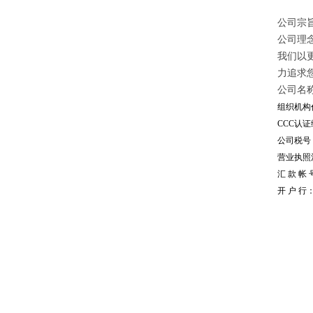
公司宗旨
公司理
我们以
力追求
公司名
组织机构代
CCC认证编
公司税号：1
营业执照注册
汇 款 帐 号
开 户 