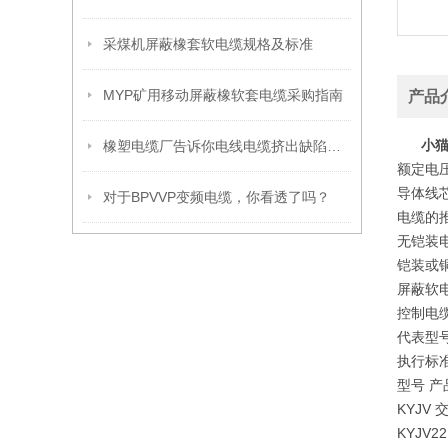
采煤机屏蔽橡套软电缆规格及标准
MYP矿用移动屏蔽橡软套电缆采购指南
产品
小猫
橡塑电缆厂告诉你电线电缆挤出缺陷问题解决办法
额定电压：
导体线
对于BPVVP变频电缆，你看透了吗？
电缆的
无铠装
铠装或
屏蔽软
控制电
代表型号
执行标准
型号 产
KYJV
KYJV