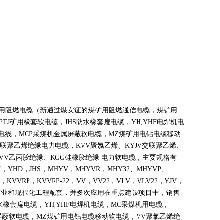
煤矿用阻燃电缆（新通过煤安证的煤矿用阻燃通信电缆，煤矿用
PTJ
矿用橡套软电缆，
JHS
防水橡套扁电缆，
YH,YHF
电焊机电
电线，
MCP
采煤机金属屏蔽软电缆，
MZ
煤矿用电钻电缆移动
联聚乙烯绝缘电力电缆，
KVV
聚氯乙烯、
KYJV
交联聚乙烯、
VV
乙丙胶绝缘、
KGG
硅橡胶绝缘 电力软电缆，主要规格有
F
，
YHD
，
JHS
，
MHYV
，
MHYVR
，
MHY32
、
MHYVP
、
，
KVVRP
，
KVVRP-22
，
VV
，
VV22
，
VLV
，
VLV22
，
YJV
，
产业和现代化工程配套，并多次应用在重点建设项目中，销售
水橡套扁电缆，
YH,YHF
电焊机电缆，
MC
采煤机用电缆，
屏蔽软电缆，
MZ
煤矿用电钻电缆移动软电缆，
VV
聚氯乙烯绝