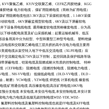
，
KVV
聚氯乙烯、
KYJV
交联聚乙烯、
CEFR
乙丙胶绝缘、
KGG
橡胶绝缘 电力软电缆， 煤矿用阻燃电缆（简称为矿用电缆）
煤矿用阻燃电缆包括
3.3KV
及以下采煤机软电缆，
1.14KV
采煤
移动软电缆，
6KV
屏蔽监视型软电缆，
6KV
及以下屏蔽软电
矿井下设备用电线电缆
.
通用橡套软电缆简称橡套电缆，分为高
及以下移动配电装置及矿山采掘机械；起重运输机械等。低压
器设备用其中分为轻型、中型和重型三种型号电缆。 塑料绝缘
低压电缆和交联聚乙烯电缆三层共挤的高中压电力电缆主要用
市美观电缆从架空转入地下中低压交流电缆（
XLPE
电缆）应
用于交流额定电压
750V
及以下控制，监控回路及保护线路等场
铜带屏蔽电缆，铠装电缆及阻燃或耐火性质的控制电缆。 特种
电缆（
CEFR
电缆） 阻燃电缆（阻燃控制电缆，阻燃电力电缆，
V
电缆，
NH-VV
电缆） 低烟低卤电缆（
DLD-VV
电缆，
DLD
－
油，耐磨）
YCW
电缆，
YZW
电缆 焊把线 计算机电缆 橡套线
电缆
|
矿用通信电缆 高压橡套电缆
|
高压矿用电缆
|10KV
电
套预分支电缆 本安电缆
,
本安信号电缆
,
本安控制电缆
,
本安计算
无卤电力电力电缆及低烟无卤控制电缆
WDZ-YDE,WDZ-
 氟塑料控制电缆及氟塑料控制电缆也就是
FF
电缆及
KFF
电缆