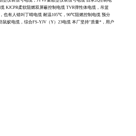
动型仪表信号电缆，
JYVP
集散型仪表信号电缆 自承式控制电
电缆
KJCPR
柔软阻燃双屏蔽控制电缆
TVR
弹性体电缆，吊篮
，也有人错叫丁晴电缆 耐温
105
℃
，90
℃
阻燃控制电缆 预分
蚁电缆，综合FS-YJV
（
Y
）
23
电缆 本厂坚持
“
质量*，用户