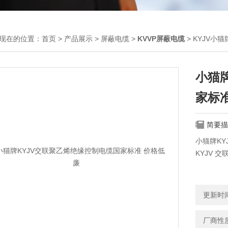
现在的位置：
首页
>
产品展示
>
屏蔽电缆
>
KVVP屏蔽电缆
> KYJV小
小猫
家标
简要描
小猫牌K
KYJV 
KYJV2
更新时间：
KYJV3
厂商性
KYJVP