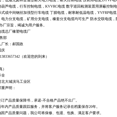
卤，低烟无卤和普通型耐火电力电缆，耐火控制电缆 仪表用电缆
,DYVP
电
动葫芦电缆，行车控制电缆，
KVVRC
电缆 数字巡回检测装置用屏蔽控制
承式或中间钢丝加强型行车电缆 丁腈电缆，耐寒耐低温电缆，
YVFRP
电缆
，电力分支电缆，矿用分支电缆，橡套分支电缆均可生产 防水交联电缆，防鼠
办厂宗旨，竭诚为用户服务。
电缆总厂橡塑电缆厂
销售部
人厂长：郝国政
国庆
1
3
833
657342
（欢迎您的到来）
真）
齐全
河北大城演马工业区
郑重声明：
订产品质量保障书，承诺-不合格产品绝不出厂。
年内产品质量跟踪服务，并将客户服务记录在档案保存20年。
因产品质量问题，我公司将保修、包退、包换、满足客户要求。