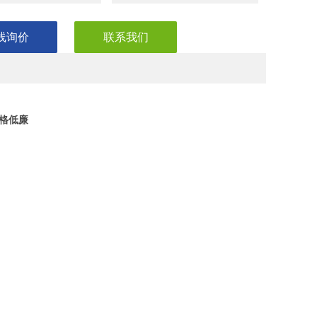
22 交联聚乙烯绝缘聚氯乙烯护套编织屏蔽铠装钢带控制电缆
线询价
联系我们
价格低廉