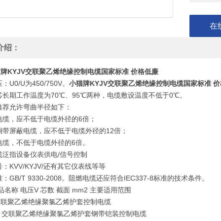
KYJVP
在
介绍：
牌KYJV交联聚乙烯绝缘控制电缆国家标准 价格低廉
U0/U为450/750V。
小猫牌KYJV交联聚乙烯绝缘控制电缆国家标准 
芯长期工作温度为70℃、95℃两种，电缆敷设温度不低于0℃。
推荐允许弯曲半径如下：
电缆，应不低于电缆外径的6倍；
铜带屏蔽电缆，应不低于电缆外径的12倍；
电缆，不低于电缆外径的6倍。
缆泛指设备仪表供电/信号控制
：KVV/KYJV/还有其它仪表线等等
：GB/T 9330-2008。阻燃电缆还应符合IEC337-8标准的技术条件。
品名称 电压V 芯数 截面 mm2 主要适用范围
 交联聚乙烯绝缘聚氯乙烯护套控制电缆
22 交联聚乙烯绝缘聚氯乙烯护套钢带铠装控制电缆