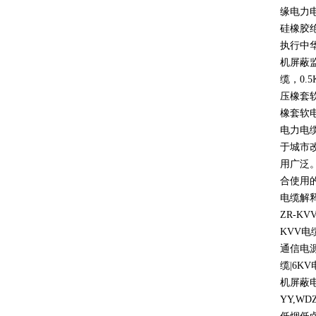
缘电力
硅橡胶
执行中
机屏蔽
缆，
0.5
压橡套
橡套软
电力电
于城市
用广泛
合使用
电缆解
ZR-KV
KVV
电
通信电
缆
|6KV
机屏蔽
YY,WD