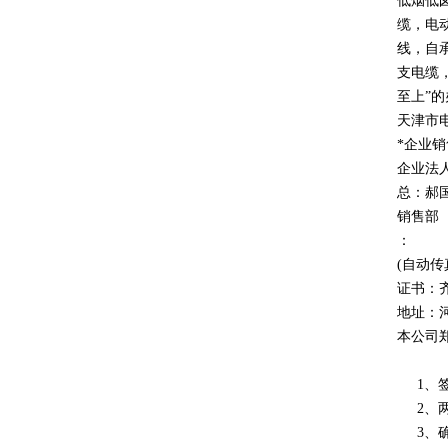
低烟低
缆，电
线，自
支电缆
至上
”
的
天津市
*企业
企业法
总：郝
销售部
：
(自动传
证书：
地址：
本公司
1、签
2、两
3、确