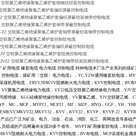
32 交联聚乙烯绝缘聚氯乙烯护套细钢丝铠装控制电缆
P 交联聚乙烯绝缘聚氯乙烯护套编织屏蔽控制电缆
P22 交联聚乙烯绝缘聚氯乙烯护套编织屏蔽铠装钢带控制电缆
P2 交联聚乙烯绝缘聚氯乙烯护套铜带屏蔽控制电缆
P2-22 交联聚乙烯绝缘聚氯乙烯护套铜带屏蔽铠装钢带控制电缆
R 交联聚乙烯绝缘聚氯乙烯护套控制软电缆
VRP交联聚乙烯绝缘聚氯乙烯护套编织屏蔽控制软电缆
YJV 交联聚乙烯绝缘聚氯乙烯护套阻燃控制电缆
YJV22 交联聚乙烯绝缘聚氯乙烯护套钢带铠装阻燃控制电缆
产 矿用电缆 橡套电缆 电力电缆 控制电缆 特种电缆本厂生产全系列的
〕控制电缆，煤矿用〔交联〕电力电缆），
YC,YZW
通用橡套软电缆，
MY
采煤机用电缆，
ZRVV,NHKVV
阻燃耐火电力电缆，
KVV
控制电缆，
BV
布
，
VV
聚氯乙烯绝缘电力电缆，
VV22
低压交联聚乙烯绝缘电力电缆，
YJV
交
丙胶绝缘、
KGG
硅橡胶绝缘控制电缆，
VV
聚氯乙烯、
YJV
交联聚乙烯、
C
YP
，
MC
，
MCP
，
MYPTJ
，
MCPTJ
，
MZ
，
MZP
，
MYQ
，
UGF
，
YH
，
YH
P,MKVV,MKVV22,MKVV32
，
KVV
，
KVV22
，
KVVP
，
KVVP-22
，
KVVR
等产品已广泛为矿业、电力、冶金、石油、消防、化工、两网改造等基础
人员组成的产品网遍布全国
20
多个省市。
MYPTJ
矿用橡套软电缆，
JHS
防
NHKVV
阻燃耐火电力电缆，
KVV
控制电缆，
BV
布电线，
MCP
采煤机金属