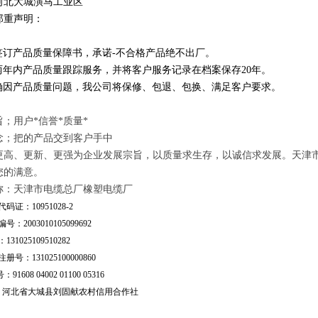
河北大城演马工业区
郑重声明：
订产品质量保障书，承诺-不合格产品绝不出厂。
年内产品质量跟踪服务，并将客户服务记录在档案保存20年。
因产品质量问题，我公司将保修、包退、包换、满足客户要求。
；用户*信誉*质量*
念；把的产品交到客户手中
更高、更新、更强为企业发展宗旨，以质量求生存，以诚信求发展。天津
您的满意。
称：天津市电缆总厂橡塑电缆厂
码证：10951028-2
号：2003010105099692
31025109510282
号：131025100000860
：91608 04002 01100 05316
行：河北省大城县刘固献农村信用合作社