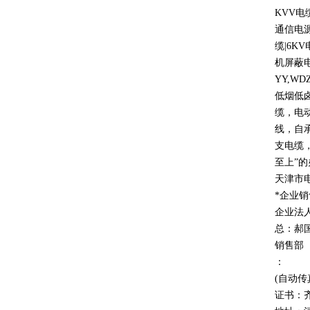
KVV
电
通信电
缆
|6KV
机屏蔽
YY,WD
低烟低
缆，电
线，自
支电缆
至上
”
的
天津市
*企业
企业法
总：郝
销售部
：
(自动传
证书：