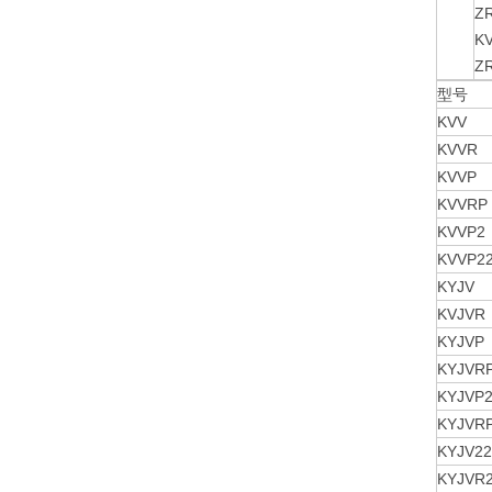
Z
K
Z
型号
KVV
KVVR
KVVP
KVVRP
KVVP2
KVVP2
KYJV
KVJVR
KYJVP
KYJVR
KYJVP
KYJVR
KYJV22
KYJVR