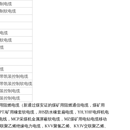
制电缆
制软电缆
电缆
软电缆
缆
缆
带凯装控制电缆
带凯装控制软电缆
装控制电缆
装控制电缆
煤矿用阻燃电缆（新通过煤安证的煤矿用阻燃通信电缆，煤矿用
PTJ
矿用橡套软电缆，
JHS
防水橡套扁电缆，
YH,YHF
电焊机电
电线，
MCP
采煤机金属屏蔽软电缆，
MZ
煤矿用电钻电缆移动
联聚乙烯绝缘电力电缆，
KVV
聚氯乙烯、
KYJV
交联聚乙烯、