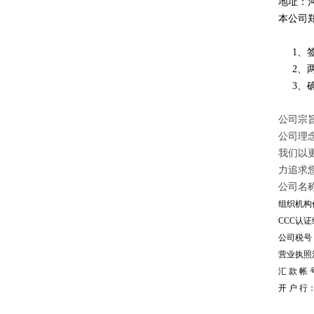
地址：
本公司
1、签
2、两
3、确
公司宗旨
公司理
我们以
力追求
公司名
组织机构代
CCC认证编
公司税号：1
营业执照注册
汇 款 帐 号
开 户 