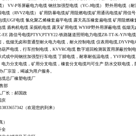
缆）
VV-P
等屏蔽电力电缆 钢丝加强型电缆（
YC-J
电缆） 野外用电缆（耐
源电缆（
RVVZ
电缆） 矿用防暴电缆
|
矿用阻燃电缆
|
矿用通讯电缆
|
矿用信号
电缆
|UGF
电缆 氯化聚乙烯橡套扁平电缆 露天高压橡套扁电缆 矿用阻燃橡
电缆 盾构机电缆 采掘机电缆 露天矿用电缆
WYHP
野外用屏蔽电缆 低烟
Z-EE
路信号电缆
PTYV,PTYY22-
铁路隧道照明电力电缆
ZR-TT-K-YJV
电缆
卤，低烟无卤和普通型耐火电力电缆，耐火控制电缆 仪表用电缆
,DYVP
电
动葫芦电缆，行车控制电缆，
KVVRC
电缆 数字巡回检测装置用屏蔽控制
承式或中间钢丝加强型行车电缆 丁腈电缆，耐寒耐低温电缆，
YVFRP
电缆
，电力分支电缆，矿用分支电缆，橡套分支电缆均可生产 防水交联电缆，防鼠
办厂宗旨，竭诚为用户服务。
电缆总厂橡塑电缆厂
销售部
人厂长：郝国政
国庆
1
3
833
657342
（欢迎您的到来）
真）
齐全