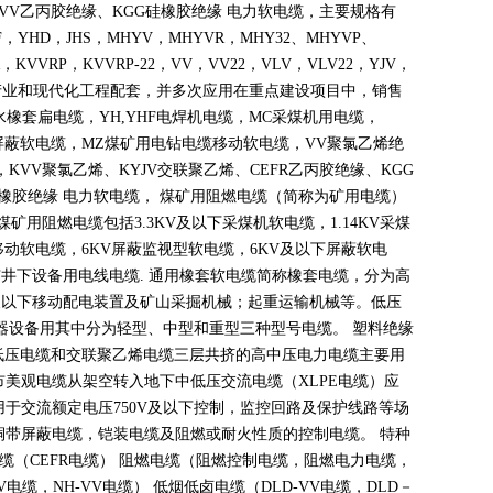
VV
乙丙胶绝缘、
KGG
硅橡胶绝缘 电力软电缆，主要规格有
F
，
YHD
，
JHS
，
MHYV
，
MHYVR
，
MHY32
、
MHYVP
、
，
KVVRP
，
KVVRP-22
，
VV
，
VV22
，
VLV
，
VLV22
，
YJV
，
产业和现代化工程配套，并多次应用在重点建设项目中，销售
水橡套扁电缆，
YH,YHF
电焊机电缆，
MC
采煤机用电缆，
屏蔽软电缆，
MZ
煤矿用电钻电缆移动软电缆，
VV
聚氯乙烯绝
，
KVV
聚氯乙烯、
KYJV
交联聚乙烯、
CEFR
乙丙胶绝缘、
KGG
橡胶绝缘 电力软电缆， 煤矿用阻燃电缆（简称为矿用电缆）
煤矿用阻燃电缆包括
3.3KV
及以下采煤机软电缆，
1.14KV
采煤
移动软电缆，
6KV
屏蔽监视型软电缆，
6KV
及以下屏蔽软电
矿井下设备用电线电缆
.
通用橡套软电缆简称橡套电缆，分为高
及以下移动配电装置及矿山采掘机械；起重运输机械等。低压
器设备用其中分为轻型、中型和重型三种型号电缆。 塑料绝缘
低压电缆和交联聚乙烯电缆三层共挤的高中压电力电缆主要用
市美观电缆从架空转入地下中低压交流电缆（
XLPE
电缆）应
用于交流额定电压
750V
及以下控制，监控回路及保护线路等场
铜带屏蔽电缆，铠装电缆及阻燃或耐火性质的控制电缆。 特种
电缆（
CEFR
电缆） 阻燃电缆（阻燃控制电缆，阻燃电力电缆，
V
电缆，
NH-VV
电缆） 低烟低卤电缆（
DLD-VV
电缆，
DLD
－