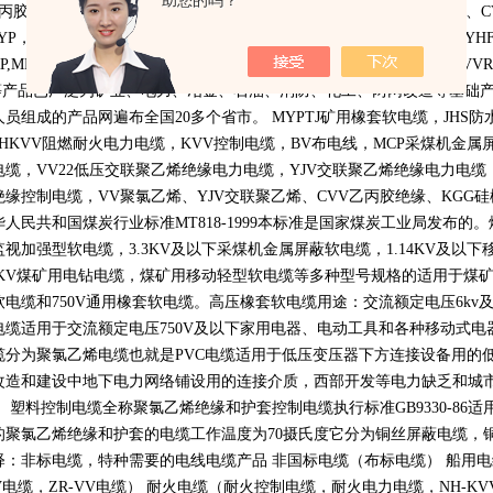
助您的吗？
丙胶绝缘、
KGG
硅橡胶绝缘控制电缆，
VV
聚氯乙烯、
YJV
交联聚乙烯、
C
YP
，
MC
，
MCP
，
MYPTJ
，
MCPTJ
，
MZ
，
MZP
，
MYQ
，
UGF
，
YH
，
YH
P,MKVV,MKVV22,MKVV32
，
KVV
，
KVV22
，
KVVP
，
KVVP-22
，
KVVR
等产品已广泛为矿业、电力、冶金、石油、消防、化工、两网改造等基础
人员组成的产品网遍布全国
20
多个省市。
MYPTJ
矿用橡套软电缆，
JHS
防
NHKVV
阻燃耐火电力电缆，
KVV
控制电缆，
BV
布电线，
MCP
采煤机金属
电缆，
VV22
低压交联聚乙烯绝缘电力电缆，
YJV
交联聚乙烯绝缘电力电缆
绝缘控制电缆，
VV
聚氯乙烯、
YJV
交联聚乙烯、
CVV
乙丙胶绝缘、
KGG
硅
华人民共和国煤炭行业标准
MT818-1999
本标准是国家煤炭工业局发布的。
监视加强型软电缆，
3.3KV
及以下采煤机金属屏蔽软电缆，
1.14KV
及以下
KV
煤矿用电钻电缆，煤矿用移动轻型软电缆等多种型号规格的适用于煤
软电缆和
750V
通用橡套软电缆。高压橡套软电缆用途：交流额定电压
6kv
电缆适用于交流额定电压
750V
及以下家用电器、电动工具和各种移动式电
缆分为聚氯乙烯电缆也就是
PVC
电缆适用于低压变压器下方连接设备用的
改造和建设中地下电力网络铺设用的连接介质，西部开发等电力缺乏和城
。 塑料控制电缆全称聚氯乙烯绝缘和护套控制电缆执行标准
GB9330-86
适
的聚氯乙烯绝缘和护套的电缆工作温度为
70
摄氏度它分为铜丝屏蔽电缆，
释：非标电缆，特种需要的电线电缆产品 非国标电缆（布标电缆） 船用
V
电缆，
ZR-VV
电缆） 耐火电缆（耐火控制电缆，耐火电力电缆，
NH-KV