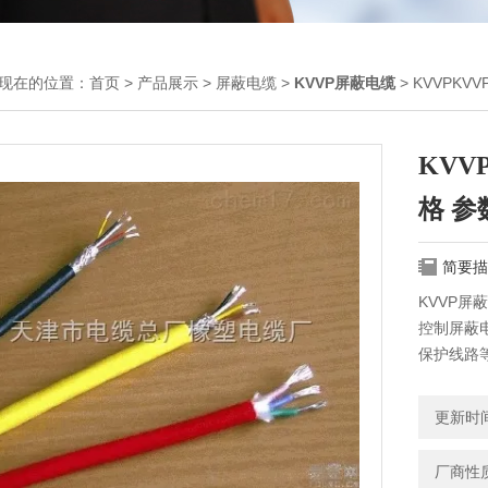
现在的位置：
首页
>
产品展示
>
屏蔽电缆
>
KVVP屏蔽电缆
> KVVPK
KV
格 参
简要描
KVVP屏
控制屏蔽电
保护线路等
缆，由于
设在市内
更新时间：
合。
厂商性