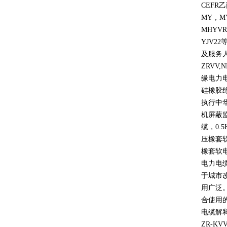
CEFR
乙
MY
，
M
MHYVR
YJV22
及服务
ZRVV,
缘电力
硅橡胶
执行中
机屏蔽
缆，
0.5
压橡套
橡套软
电力电
于城市
用广泛
合使用
电缆解
ZR-KV