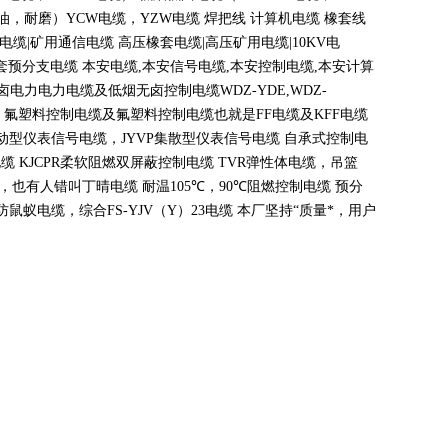
油，耐磨）
YCW
电缆，
YZW
电缆 焊把线 计算机电缆 橡套线
电缆
|
矿用通信电缆 高压橡套电缆
|
高压矿用电缆
|10KV
电
套预分支电缆 本安电缆
,
本安信号电缆
,
本安控制电缆
,
本安计算
无卤电力电力电缆及低烟无卤控制电缆
WDZ-YDE,WDZ-
 氟塑料控制电缆及氟塑料控制电缆也就是
FF
电缆及
KFF
电缆
动型仪表信号电缆，
JYVP
集散型仪表信号电缆 自承式控制电
电缆
KJCPR
柔软阻燃双屏蔽控制电缆
TVR
弹性体电缆，吊篮
，也有人错叫丁晴电缆 耐温
105
℃
，90
℃
阻燃控制电缆 预分
蚁电缆，综合FS-YJV
（
Y
）
23
电缆 本厂坚持
“
质量*，用户