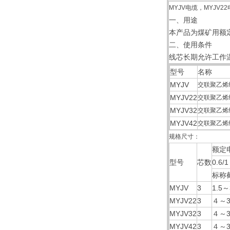
MYJV电缆，MYJV
一、用途
本产品为煤矿用额
二、使用条件
线芯长期允许工作温
型号
名称
MYJV
交联聚乙烯
MYJV22
交联聚乙烯
MYJV32
交联聚乙烯
MYJV42
交联聚乙烯
规格尺寸：
额定
型号
芯数
0.6/1
标称
MYJV
3
1.5～
MYJV22
3
４～3
MYJV32
3
４～3
MYJV42
3
４～3