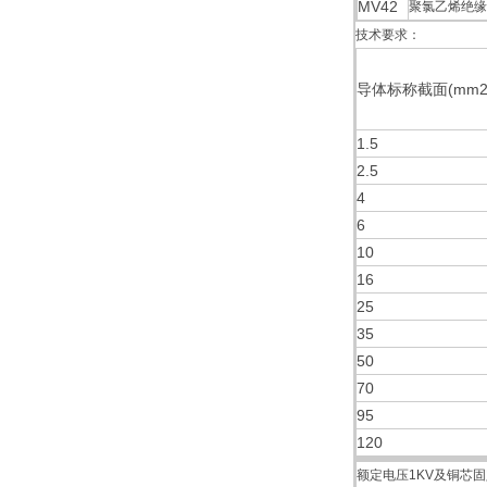
MV42
聚氯乙烯绝缘
技术要求：
导体标称截面(mm2
1.5
2.5
4
6
10
16
25
35
50
70
95
120
额定电压1KV及铜芯固