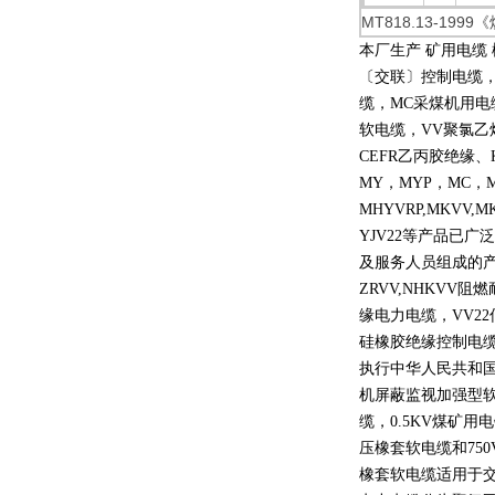
MT818.13-
本厂生产 矿用电缆
〔交联〕控制电缆
缆，
MC
采煤机用电
软电缆，
VV
聚氯乙
CEFR
乙丙胶绝缘、
MY
，
MYP
，
MC
，
MHYVRP,MKVV,M
YJV22
等产品已广泛
及服务人员组成的
ZRVV,NHKVV
阻燃
缘电力电缆，
VV22
硅橡胶绝缘控制电
执行中华人民共和
机屏蔽监视加强型
缆，
0.5KV
煤矿用电
压橡套软电缆和
750
橡套软电缆适用于