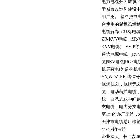
电力电缆分为聚氯
于城市改造和建设
用广泛。 塑料控制
合使用的聚氯乙烯
电缆解释：非标电缆
ZR-KVV
电缆，
ZR-
KVV
电缆）
VV-P
等
通信电源电缆（
RV
缆
|6KV
电缆
|UGF
电
机屏蔽电缆 盾构机
YY,WDZ-EE
路信号
低烟低卤，低烟无
缆，电动葫芦电缆
线，自承式或中间
支电缆，电力分支电
至上
”
的办厂宗旨，
天津市电缆总厂橡
*企业销售部
企业法人厂长：郝