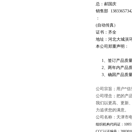
总：郝
国庆
销售部
1
3
833
65734
：
(自动传真）
证书：齐全
地址：河北大城演
本公司郑重声明：
1、签订产品质量
2、两年内产品质
3、确因产品质量
公司宗旨；用户*信
公司理念；把的产
我们以更高、更新
力追求您的满意。
公司名称：天津市
组织机构代码证：109510
CCC认证编号：20030101