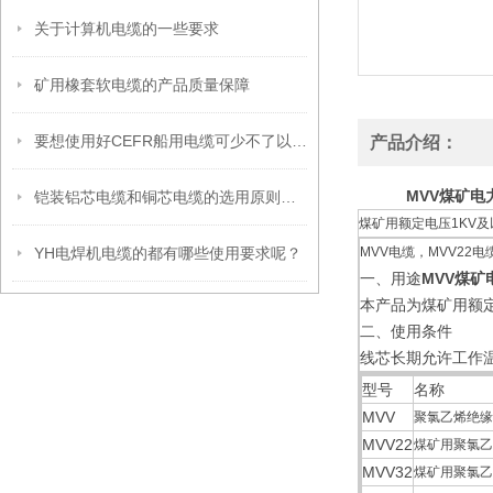
关于计算机电缆的一些要求
矿用橡套软电缆的产品质量保障
要想使用好CEFR船用电缆可少不了以下步骤
产品介绍：
MVV煤矿电
铠装铝芯电缆和铜芯电缆的选用原则和对比优势
煤矿用额定电压1KV及
YH电焊机电缆的都有哪些使用要求呢？
MVV电缆，MVV22电缆
一、用途
MVV煤矿
本产品为煤矿用额
二、使用条件
线芯长期允许工作温
型号
名称
MVV
聚氯乙烯绝缘
MVV22
煤矿用聚氯乙
MVV32
煤矿用聚氯乙