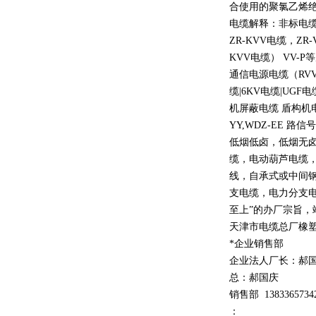
合使用的聚氯乙烯
电缆解释：非标电缆
ZR-KVV
电缆，
ZR-
KVV
电缆）
VV-P
等
通信电源电缆（
RV
缆
|6KV
电缆
|UGF
电
机屏蔽电缆 盾构机
YY,WDZ-EE
路信号
低烟低卤，低烟无
缆，电动葫芦电缆
线，自承式或中间
支电缆，电力分支电
至上
”
的办厂宗旨，
天津市电缆总厂橡
*企业销售部
企业法人厂长：郝
总：郝
国庆
销售部
1
3
833
65734
：