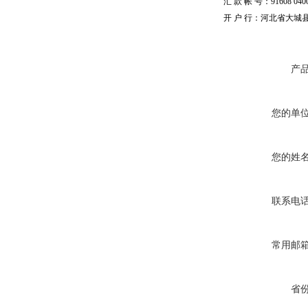
汇 款 帐 号：91608 04002
开 户 行：河北省大城
产
您的单
您的姓
联系电
常用邮
省