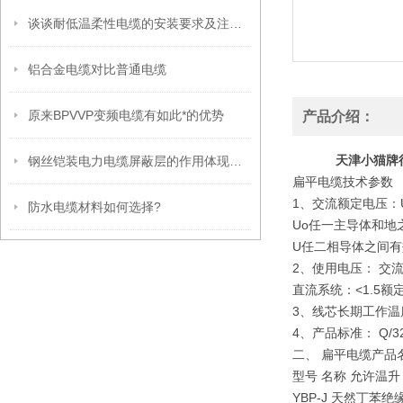
谈谈耐低温柔性电缆的安装要求及注意事项
铝合金电缆对比普通电缆
原来BPVVP变频电缆有如此*的优势
产品介绍：
天津小猫牌行
钢丝铠装电力电缆屏蔽层的作用体现在哪些方面呢？
扁平电缆技术参数
1、交流额定电压：Uo/
防水电缆材料如何选择?
Uo任一主导体和地
U任二相导体之间有
2、使用电压： 交流
直流系统：<1.5额
3、线芯长期工作温
4、产品标准： Q/320
二、 扁平电缆产品
型号 名称 允许温升
YBP-J 天然丁苯