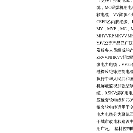
〔交联〕控制电缆
缆，
MC
采煤机用电
软电缆，
VV
聚氯乙
CEFR
乙丙胶绝缘、
MY
，
MYP
，
MC
，
MHYVRP,MKVV,M
YJV22
等产品已广泛
及服务人员组成的
ZRVV,NHKVV
阻燃
缘电力电缆，
VV22
硅橡胶绝缘控制电
执行中华人民共和
机屏蔽监视加强型
缆，
0.5KV
煤矿用电
压橡套软电缆和
750
橡套软电缆适用于
电力电缆分为聚氯
于城市改造和建设
用广泛。 塑料控制