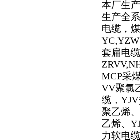
本厂生产
生产全
电缆，
YC,YZW
套扁电
ZRVV,N
MCP
采
VV
聚氯
缆，
YJV
聚乙烯
乙烯、
Y
力软电