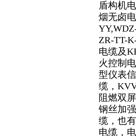
盾构机电
烟无卤
YY,WDZ
ZR-TT-K
电缆及
K
火控制电
型仪表信
缆，
KV
阻燃双
钢丝加强
缆，也有
电缆，