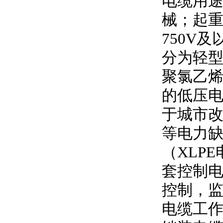
电缆用
械；起
750V
及
分为轻型
聚氯乙
的低压
于城市
等电力
（
XLPE
套控制
控制，
电缆工