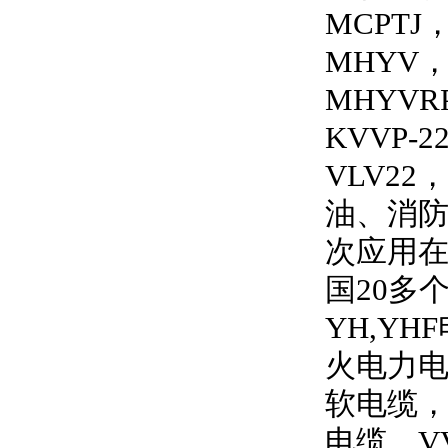
MCPTJ
MHYV
MHYVRP
KVVP-2
VLV22
，
油、消
次应用
国
20
多
YH,YHF
火电力
软电缆
电缆，
V