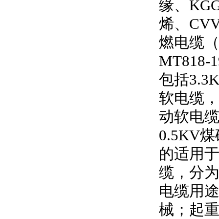
缘、
KG
烯、
CV
燃电缆
MT818-1
包括
3.3
软电缆
动软电
0.5KV
煤
的适用
缆，分
电缆用
械；起