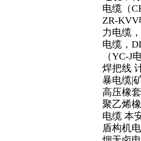
电缆（
C
ZR-KVV
力电缆
电缆，
D
（
YC-J
焊把线 
暴电缆
|
高压橡
聚乙烯橡
电缆 本
盾构机电
烟无卤