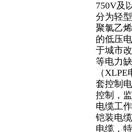
750V
及
分为轻型
聚氯乙
的低压
于城市
等电力
（
XLPE
套控制
控制，
电缆工
铠装电缆
电缆，特