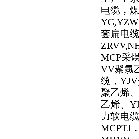
电缆，
YC,YZW
套扁电
ZRVV,N
MCP
采
VV
聚氯
缆，
YJV
聚乙烯
乙烯、
Y
力软电
MCPTJ