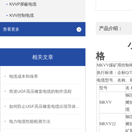
KVVP屏蔽电缆
KVV控制电缆
产品介绍：
查看更多
格
相关文章
MKVV煤矿用控制
执行标准：企标Q/T
电缆成本和保养
电缆型号、名称、
型号
名 
简述UGF高压橡套电缆的制作流程
铜
MKVV
烯
如何防止UGF高压橡套电缆出现导体氧化呢？
缆
铜
电力电缆性能检测方法
MKVV22
烯
矿