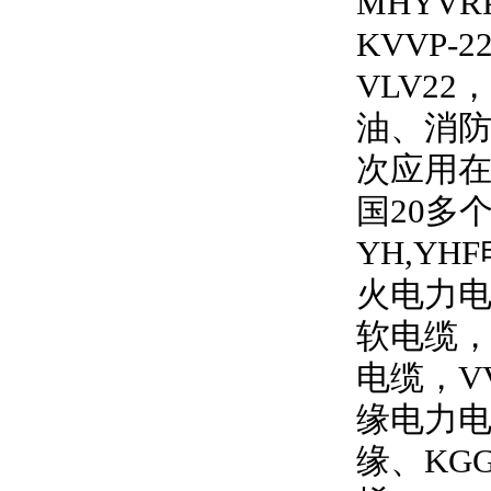
MHYVRP
KVVP-2
VLV22
，
油、消
次应用
国
20
多
YH,YHF
火电力
软电缆
电缆，
V
缘电力
缘、
KG