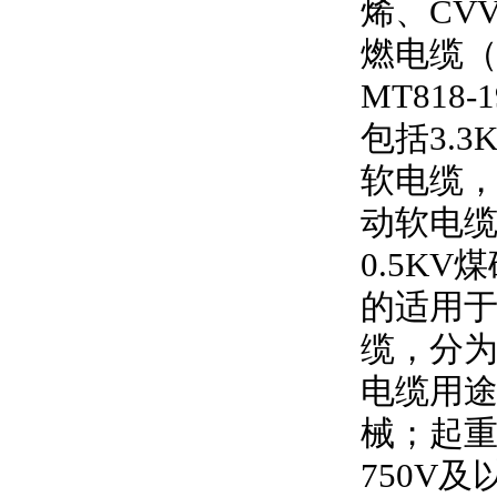
烯、
CV
燃电缆
MT818-1
包括
3.3
软电缆
动软电
0.5KV
煤
的适用
缆，分
电缆用
械；起
750V
及