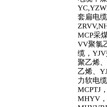
YC,YZW
套扁电
ZRVV,N
MCP
采
VV
聚氯
缆，
YJV
聚乙烯
乙烯、
Y
力软电
MCPTJ
MHYV