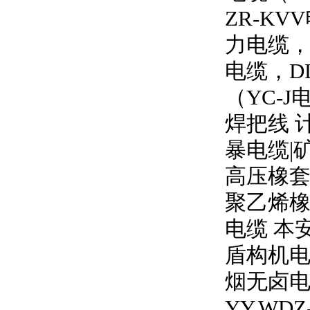
ZR-KVV
力电缆
电缆，
D
（
YC-J
焊把线 
暴电缆
|
高压橡
聚乙烯橡
电缆 本
盾构机电
烟无卤
YY,WDZ