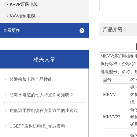
KVVP屏蔽电缆
KVV控制电缆
产品介绍：
查看更多
MKVV煤矿用控制
相关文章
执行标准：企标Q/T
电缆型号、名称、
普通橡胶电缆产品性能
型号
名 
铜
防海水电缆的七大特点你可知晓？
MKVV
烯
缆
铜
耐低温柔性电缆在安装方面的小建议
MKVV22
烯
矿
UGEFP盾构机电缆_专业资料
铜