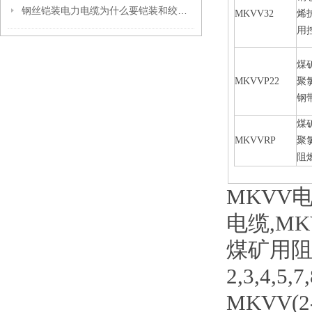
钢丝铠装电力电缆为什么要铠装和绞合呢？
MKVV32
烯
用
煤
MKVVP22
聚
钢
煤
MKVVRP
聚
阻
MKVV电
电缆,MK
煤矿用
2,3,4,5,7
MKVV(2-1