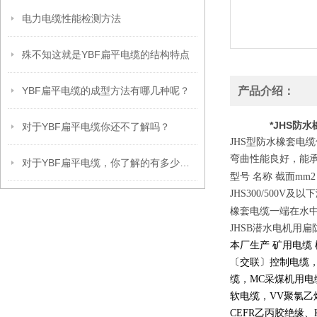
电力电缆性能检测方法
殊不知这就是YBF扁平电缆的结构特点
YBF扁平电缆的成型方法有哪几种呢？
产品介绍：
*JHS防
对于YBF扁平电缆你还不了解吗？
JHS型防水橡套电
弯曲性能良好，能承
对于YBF扁平电缆，你了解的有多少呢？
型号
名称
截面mm2
JHS300/500V及
橡套电缆一端在水中
JHSB潜水电机用扁
本厂生产 矿用电缆
〔交联〕控制电缆
缆，
MC
采煤机用电
软电缆，
VV
聚氯乙
CEFR
乙丙胶绝缘、