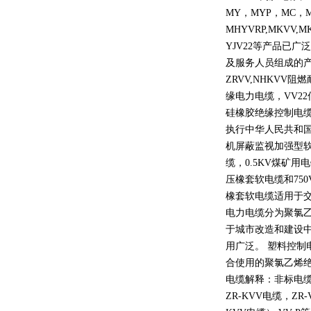
MY
，
MYP
，
MC
，
MHYVRP,MKVV,M
YJV22
等产品已广泛
及服务人员组成的
ZRVV,NHKVV
阻燃
缘电力电缆，
VV22
硅橡胶绝缘控制电
执行中华人民共和
机屏蔽监视加强型
缆，
0.5KV
煤矿用电
压橡套软电缆和
750
橡套软电缆适用于
电力电缆分为聚氯
于城市改造和建设
用广泛。 塑料控制
合使用的聚氯乙烯
电缆解释：非标电缆
ZR-KVV
电缆，
ZR-