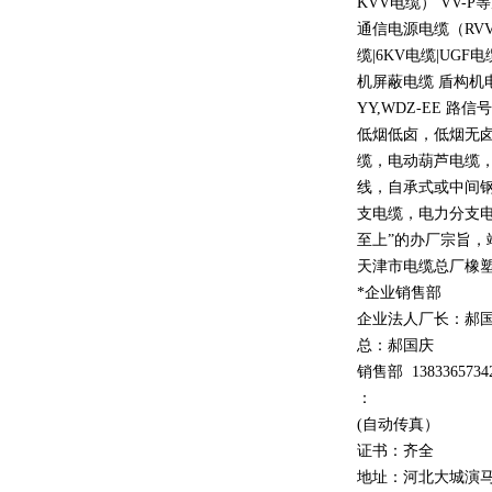
KVV
电缆）
VV-P
等
通信电源电缆（
RV
缆
|6KV
电缆
|UGF
电
机屏蔽电缆 盾构机
YY,WDZ-EE
路信号
低烟低卤，低烟无
缆，电动葫芦电缆
线，自承式或中间
支电缆，电力分支电
至上
”
的办厂宗旨，
天津市电缆总厂橡
*企业销售部
企业法人厂长：郝
总：郝
国庆
销售部
1
3
833
65734
：
(自动传真）
证书：齐全
地址：河北大城演