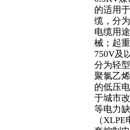
的适用
缆，分
电缆用
械；起
750V
及
分为轻型
聚氯乙
的低压
于城市
等电力
（
XLPE