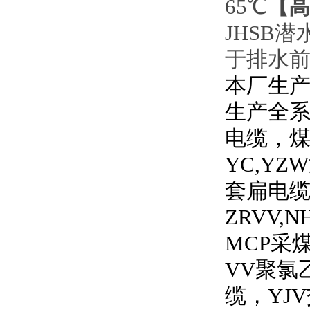
【高
65℃
JHSB潜
于排水前
本厂生产
生产全
电缆，
YC,YZW
套扁电
ZRVV,N
MCP
采
VV
聚氯
缆，
YJV