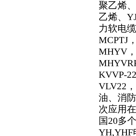
聚乙烯
乙烯、
Y
力软电
MCPTJ
MHYV
MHYVRP
KVVP-2
VLV22
，
油、消
次应用
国
20
多
YH,YHF