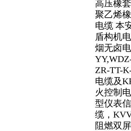
高压橡
聚乙烯橡
电缆 本
盾构机电
烟无卤
YY,WDZ
ZR-TT-K
电缆及
K
火控制电
型仪表信
缆，
KV
阻燃双