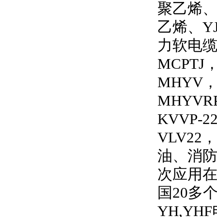
聚乙烯
乙烯、
Y
力软电
MCPTJ
MHYV
MHYVRP
KVVP-2
VLV22
，
油、消
次应用
国
20
多
YH,YHF