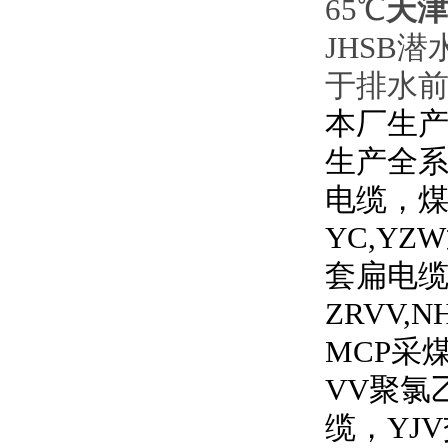
天津
65℃
JHSB潜
于排水前
本厂生产
生产全
电缆，
YC,YZW
套扁电
ZRVV,N
MCP
采
VV
聚氯
缆，
YJV