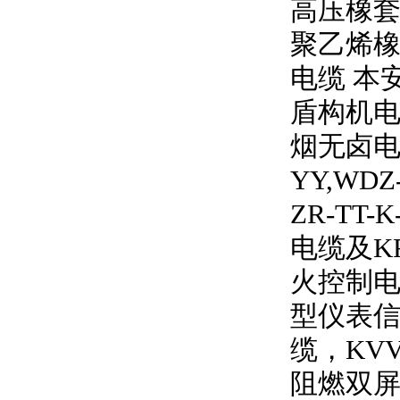
高压橡
聚乙烯橡
电缆 本
盾构机电
烟无卤
YY,WDZ
ZR-TT-K
电缆及
K
火控制电
型仪表信
缆，
KV
阻燃双