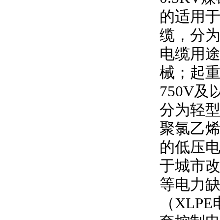
的适用
缆，分
电缆用
械；起
750V
及
分为轻型
聚氯乙
的低压
于城市
等电力
（
XLPE