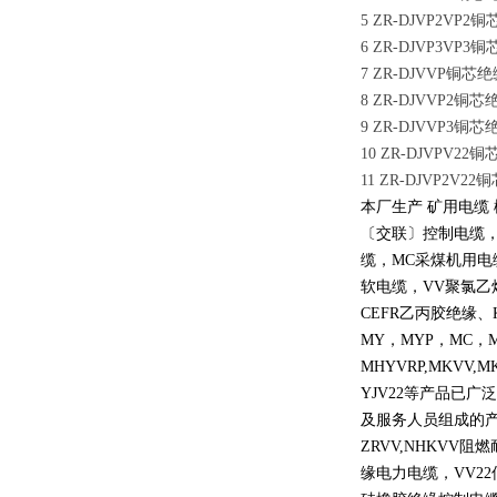
5 ZR-DJVP2
6 ZR-DJVP3
7 ZR-DJVVP
8 ZR-DJVVP
9 ZR-DJVVP
10 ZR-DJVP
11 ZR-DJVP
本厂生产 矿用电缆
〔交联〕控制电缆
缆，
MC
采煤机用电
软电缆，
VV
聚氯乙
CEFR
乙丙胶绝缘、
MY
，
MYP
，
MC
，
MHYVRP,MKVV,M
YJV22
等产品已广泛
及服务人员组成的
ZRVV,NHKVV
阻燃
缘电力电缆，
VV22