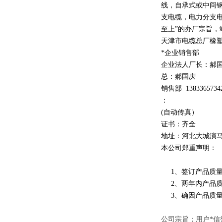
线，自承式或中间
支电缆，电力分支电
至上
”
的办厂宗旨，
天津市电缆总厂橡
*企业销售部
企业法人厂长：郝
总：郝
国庆
销售部
1
3
833
65734
：
(自动传真）
证书：齐全
地址：河北大城演
本公司郑重声明：
1、签订产品质量
2、两年内产品质
3、确因产品质量
公司宗旨；用户*信