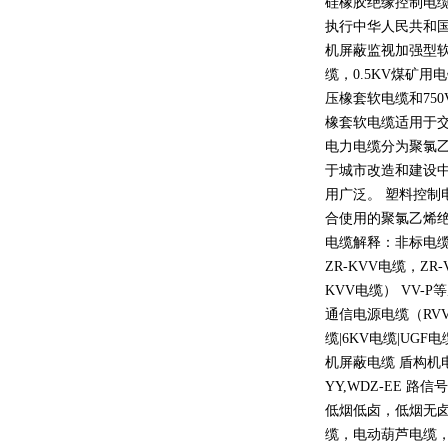
硅橡胶绝缘控制电
执行中华人民共和
机屏蔽监视加强型
缆，
0.5KV
煤矿用电
压橡套软电缆和
750
橡套软电缆适用于
电力电缆分为聚氯
于城市改造和建设
用广泛。 塑料控制
合使用的聚氯乙烯
电缆解释：非标电缆
ZR-KVV
电缆，
ZR-
KVV
电缆）
VV-P
等
通信电源电缆（
RV
缆
|6KV
电缆
|UGF
电
机屏蔽电缆 盾构机
YY,WDZ-EE
路信号
低烟低卤，低烟无
缆，电动葫芦电缆