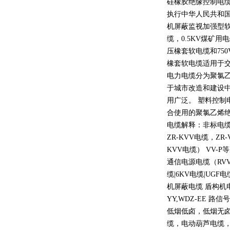
硅橡胶绝缘控制电
执行中华人民共和
机屏蔽监视加强型
缆，
0.5KV
煤矿用电
压橡套软电缆和
750
橡套软电缆适用于
电力电缆分为聚氯
于城市改造和建设
用广泛。 塑料控制
合使用的聚氯乙烯
电缆解释：非标电缆
ZR-KVV
电缆，
ZR-
KVV
电缆）
VV-P
等
通信电源电缆（
RV
缆
|6KV
电缆
|UGF
电
机屏蔽电缆 盾构机
YY,WDZ-EE
路信号
低烟低卤，低烟无
缆，电动葫芦电缆