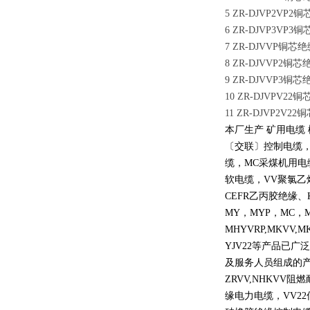
5 ZR-DJVP2
6 ZR-DJVP3
7 ZR-DJVVP
8 ZR-DJVVP
9 ZR-DJVVP
10 ZR-DJVP
11 ZR-DJVP
本厂生产 矿用电缆
〔交联〕控制电缆
缆，
MC
采煤机用电
软电缆，
VV
聚氯乙
CEFR
乙丙胶绝缘、
MY
，
MYP
，
MC
，
MHYVRP,MKVV,M
YJV22
等产品已广泛
及服务人员组成的
ZRVV,NHKVV
阻燃
缘电力电缆，
VV22