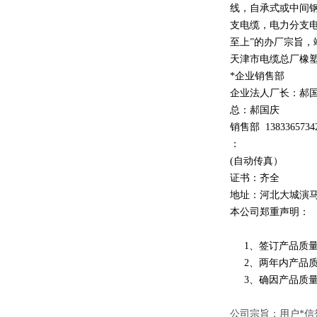
线，自承式或中间
支电缆，电力分支电
至上
”
的办厂宗旨，
天津市电缆总厂橡
*企业销售部
企业法人厂长：郝
总：郝
国庆
销售部
1
3
833
65734
：
(自动传真）
证书：齐全
地址：河北大城演
本公司郑重声明：
1、签订产品质量
2、两年内产品质
3、确因产品质量
公司宗旨；用户*信