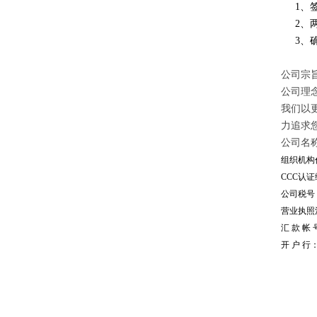
1、签
2、两
3、确
公司宗旨
公司理
我们以
力追求
公司名
组织机构代
CCC认证编
公司税号：1
营业执照注册
汇 款 帐 号
开 户 