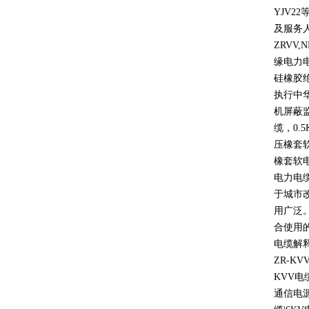
YJV22
及服务
ZRVV,
缘电力
硅橡胶
执行中
机屏蔽
缆，
0.5
压橡套
橡套软
电力电
于城市
用广泛
合使用
电缆解
ZR-KV
KVV
电
通信电