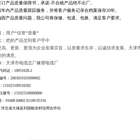
订产品质量保障书，承诺-不合格产品绝不出厂。
年内产品质量跟踪服务，并将客户服务记录在档案保存20年。
因产品质量问题，我公司将保修、包退、包换、满足客户要求。
；用户*信誉*质量*
念；把的产品交到客户手中
更高、更新、更强为企业发展宗旨，以质量求生存，以诚信求发展。天津
您的满意。
称：天津市电缆总厂橡塑电缆厂
码证：10951028-2
号：2003010105099692
31025109510282
号：131025100000860
：91608 04002 01100 05316
行：河北省大城县刘固献农村信用合作社