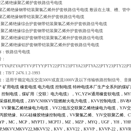
 聚乙烯绝缘聚乙烯护套铁路信号电缆
22 聚乙烯绝缘钢带铠装聚氯乙烯外护套铁路信号电缆 敷设在土壤、槽、管
3 聚乙烯绝缘钢带铠装聚乙烯外护套铁路信号电缆
22 聚乙烯绝缘综合护套钢带铠装聚氯乙烯外护套铁路信号电缆
23 聚乙烯绝缘综合护套钢带铠装聚乙烯外护套铁路信号电缆
22 聚乙烯绝缘铝护套钢带铠装聚氯乙烯外护套铁路信号电缆
23 聚乙烯绝缘铝护套钢带铠装聚乙烯外护套铁路信号电缆
称：铁路信号电缆
号：
PTYA|PZYA|PTYV|PTYY|PTY22|PTY23|PTYA23|PTYA22|PTY23|PTY22|PT
B/T 2476.1.2-1993
途：适用于额定电压交流500V或直流1000V及以下传输铁路控制信号、
产 矿用电缆 橡套电缆 电力电缆 控制电缆 特种电缆本厂生产全系列的
〕控制电缆，煤矿用〔交联〕电力电缆），
YC,YZW
通用橡套软电缆，
MY
采煤机用电缆，
ZRVV,NHKVV
阻燃耐火电力电缆，
KVV
控制电缆，
BV
布
，
VV
聚氯乙烯绝缘电力电缆，
VV22
低压交联聚乙烯绝缘电力电缆，
YJV
交
丙胶绝缘、
KGG
硅橡胶绝缘控制电缆，
VV
聚氯乙烯、
YJV
交联聚乙烯、
C
YP
，
MC
，
MCP
，
MYPTJ
，
MCPTJ
，
MZ
，
MZP
，
MYQ
，
UGF
，
YH
，
YH
P,MKVV,MKVV22,MKVV32
，
KVV
，
KVV22
，
KVVP
，
KVVP-22
，
KVVR