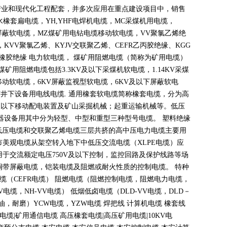
产业和现代化工程配套，并多次应用在重点建设项目中，销售
水橡套扁电缆，
YH,YHF
电焊机电缆，
MC
采煤机用电缆，
屏蔽软电缆，
MZ
煤矿用电钻电缆移动软电缆，
VV
聚氯乙烯绝
，
KVV
聚氯乙烯、
KYJV
交联聚乙烯、
CEFR
乙丙胶绝缘、
KGG
橡胶绝缘 电力软电缆， 煤矿用阻燃电缆（简称为矿用电缆）
煤矿用阻燃电缆包括
3.3KV
及以下采煤机软电缆，
1.14KV
采煤
移动软电缆，
6KV
屏蔽监视型软电缆，
6KV
及以下屏蔽软电
矿井下设备用电线电缆
.
通用橡套软电缆简称橡套电缆，分为高
及以下移动配电装置及矿山采掘机械；起重运输机械等。低压
器设备用其中分为轻型、中型和重型三种型号电缆。 塑料绝缘
低压电缆和交联聚乙烯电缆三层共挤的高中压电力电缆主要用
市美观电缆从架空转入地下中低压交流电缆（
XLPE
电缆）应
用于交流额定电压
750V
及以下控制，监控回路及保护线路等场
铜带屏蔽电缆，铠装电缆及阻燃或耐火性质的控制电缆。 特种
电缆（
CEFR
电缆） 阻燃电缆（阻燃控制电缆，阻燃电力电缆，
V
电缆，
NH-VV
电缆） 低烟低卤电缆（
DLD-VV
电缆，
DLD
－
油，耐磨）
YCW
电缆，
YZW
电缆 焊把线 计算机电缆 橡套线
电缆
|
矿用通信电缆 高压橡套电缆
|
高压矿用电缆
|10KV
电