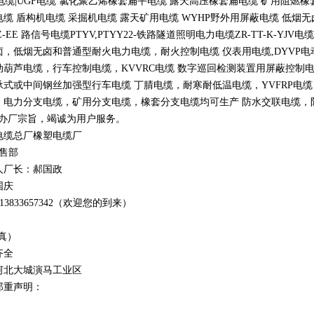
电缆
|UGF
电缆 氯化聚乙烯橡套扁平电缆 露天高压橡套扁电缆 矿用阻燃橡
电缆 盾构机电缆 采掘机电缆 露天矿用电缆
WYHP
野外用屏蔽电缆 低烟
Z-EE
路信号电缆
PTYV,PTYY22-
铁路隧道照明电力电缆
ZR-TT-K-YJV
电缆
卤，低烟无卤和普通型耐火电力电缆，耐火控制电缆 仪表用电缆
,DYVP
电
动葫芦电缆，行车控制电缆，
KVVRC
电缆 数字巡回检测装置用屏蔽控制
承式或中间钢丝加强型行车电缆 丁腈电缆，耐寒耐低温电缆，
YVFRP
电缆
，电力分支电缆，矿用分支电缆，橡套分支电缆均可生产 防水交联电缆，防鼠
办厂宗旨，竭诚为用户服务。
电缆总厂橡塑电缆厂
销售部
人厂长：郝国政
国庆
1
3
833
657342
（欢迎您的到来）
真）
齐全
河北大城演马工业区
郑重声明：