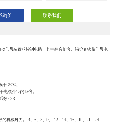
线询价
联系我们
号或自动信号装置的控制电路，其中综合护套、铝护套铁路信号电
于-20℃。
于电缆外径的15倍。
数≤0.3
外力。 4、6、8、9、 12、14、16、19、21、24、