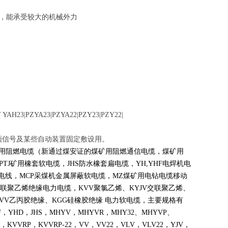
中，能承受较大的机械外力
 YAH23|PZYA23|PZYA22|PZY23|PZY22|
音频信号及某些自动装置固定敷设用。
煤矿用阻燃电缆（新通过煤安证的煤矿用阻燃通信电缆，煤矿用
PTJ
矿用橡套软电缆，
JHS
防水橡套扁电缆，
YH,YHF
电焊机电
电线，
MCP
采煤机金属屏蔽软电缆，
MZ
煤矿用电钻电缆移动
联聚乙烯绝缘电力电缆，
KVV
聚氯乙烯、
KYJV
交联聚乙烯、
VV
乙丙胶绝缘、
KGG
硅橡胶绝缘 电力软电缆，主要规格有
F
，
YHD
，
JHS
，
MHYV
，
MHYVR
，
MHY32
、
MHYVP
、
，
KVVRP
，
KVVRP-22
，
VV
，
VV22
，
VLV
，
VLV22
，
YJV
，