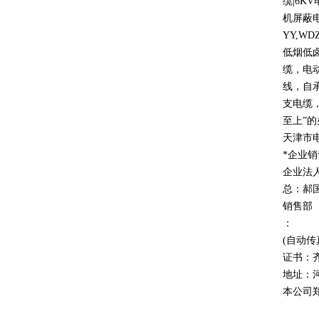
缆
|6KV
机屏蔽
YY,WD
低烟低
缆，电
线，自
支电缆
至上
”
的
天津市
*企业
企业法
总：郝
销售部
：
(自动传
证书：
地址：
本公司