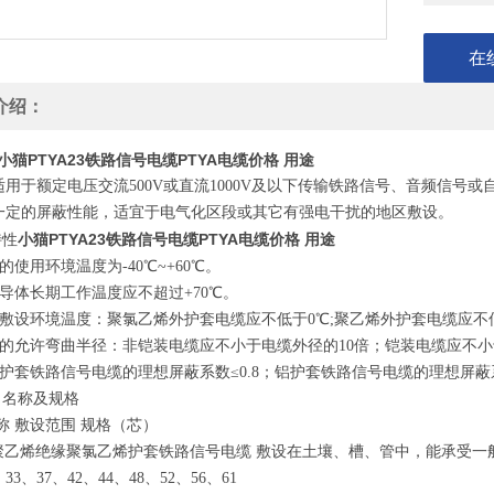
在
介绍：
小猫PTYA23铁路信号电缆PTYA电缆价格 用途
适用于额定电压交流500V或直流1000V及以下传输铁路信号、音频信
一定的屏蔽性能，适宜于电气化区段或其它有强电干扰的地区敷设。
小猫PTYA23铁路信号电缆PTYA电缆价格 用途
特性
电缆的使用环境温度为-40℃~+60℃。
电缆导体长期工作温度应不超过+70℃。
电缆敷设环境温度：聚氯乙烯外护套电缆应不低于0℃;聚乙烯外护套电缆应不低
电缆的允许弯曲半径：非铠装电缆应不小于电缆外径的10倍；铠装电缆应不小
综合护套铁路信号电缆的理想屏蔽系数≤0.8；铝护套铁路信号电缆的理想屏蔽系
、名称及规格
称 敷设范围 规格（芯）
 聚乙烯绝缘聚氯乙烯护套铁路信号电缆 敷设在土壤、槽、管中，能承受一般的机械
、33、37、42、44、48、52、56、61