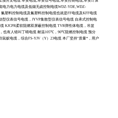
套预分支电缆 本安电缆
,
本安信号电缆
,
本安控制电缆
,
本安计算
无卤电力电力电缆及低烟无卤控制电缆
WDZ-YDE,WDZ-
 氟塑料控制电缆及氟塑料控制电缆也就是
FF
电缆及
KFF
电缆
动型仪表信号电缆，
JYVP
集散型仪表信号电缆 自承式控制电
电缆
KJCPR
柔软阻燃双屏蔽控制电缆
TVR
弹性体电缆，吊篮
，也有人错叫丁晴电缆 耐温
105
℃
，90
℃
阻燃控制电缆 预分
蚁电缆，综合FS-YJV
（
Y
）
23
电缆 本厂坚持
“
质量*，用户