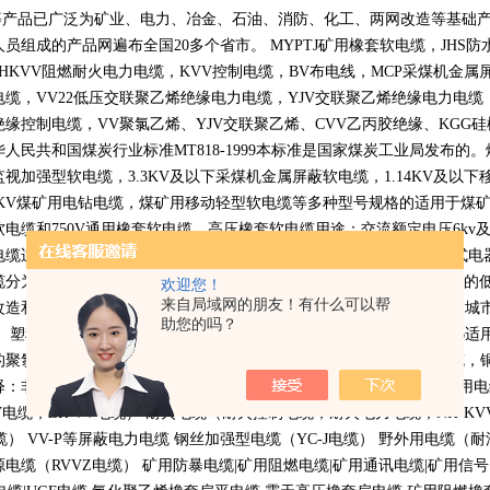
等产品已广泛为矿业、电力、冶金、石油、消防、化工、两网改造等基础
人员组成的产品网遍布全国
20
多个省市。
MYPTJ
矿用橡套软电缆，
JHS
防
NHKVV
阻燃耐火电力电缆，
KVV
控制电缆，
BV
布电线，
MCP
采煤机金属
电缆，
VV22
低压交联聚乙烯绝缘电力电缆，
YJV
交联聚乙烯绝缘电力电缆
绝缘控制电缆，
VV
聚氯乙烯、
YJV
交联聚乙烯、
CVV
乙丙胶绝缘、
KGG
硅
华人民共和国煤炭行业标准
MT818-1999
本标准是国家煤炭工业局发布的。
监视加强型软电缆，
3.3KV
及以下采煤机金属屏蔽软电缆，
1.14KV
及以下
KV
煤矿用电钻电缆，煤矿用移动轻型软电缆等多种型号规格的适用于煤
软电缆和
750V
通用橡套软电缆。高压橡套软电缆用途：交流额定电压
6kv
电缆适用于交流额定电压
750V
及以下家用电器、电动工具和各种移动式电
缆分为聚氯乙烯电缆也就是
PVC
电缆适用于低压变压器下方连接设备用的
欢迎您！
来自局域网的朋友！有什么可以帮
改造和建设中地下电力网络铺设用的连接介质，西部开发等电力缺乏和城
助您的吗？
。 塑料控制电缆全称聚氯乙烯绝缘和护套控制电缆执行标准
GB9330-86
适
的聚氯乙烯绝缘和护套的电缆工作温度为
70
摄氏度它分为铜丝屏蔽电缆，
释：非标电缆，特种需要的电线电缆产品 非国标电缆（布标电缆） 船用
V
电缆，
ZR-VV
电缆） 耐火电缆（耐火控制电缆，耐火电力电缆，
NH-KV
缆）
VV-P
等屏蔽电力电缆 钢丝加强型电缆（
YC-J
电缆） 野外用电缆（耐
源电缆（
RVVZ
电缆） 矿用防暴电缆
|
矿用阻燃电缆
|
矿用通讯电缆
|
矿用信号