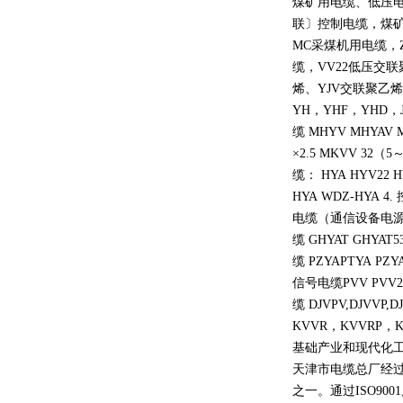
煤矿用电缆、低压电
联〕控制电缆，煤矿
MC采煤机用电缆，
缆，VV22低压交
烯、YJV交联聚乙烯
YH，YHF，YHD，J
缆 MHYV MHYAV 
×2.5 MKVV 32（5
缆： HYA HYV22 HY
HYA WDZ-HYA 4.
电缆（通信设备电源线 ZA
缆 GHYAT GHYAT
缆 PZYAPTYA PZYA
信号电缆PVV PVV22 
缆 DJVPV,DJVVP,D
KVVR，KVVRP
基础产业和现代化工
天津市电缆总厂经
之一。通过ISO90