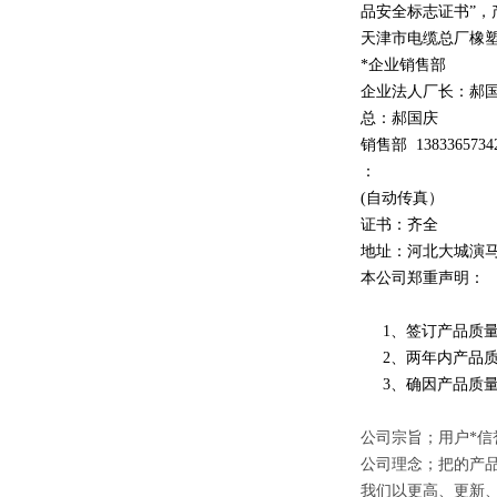
品安全标志证书”，
天津市电缆总厂橡
*企业销售部
企业法人厂长：郝
总：郝
国庆
销售部
1
3
833
65734
：
(自动传真）
证书：齐全
地址：河北大城演
本公司郑重声明：
1、签订产品质量
2、两年内产品质
3、确因产品质量
公司宗旨；用户*信
公司理念；把的产
我们以更高、更新