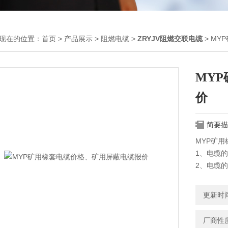
现在的位置：
首页
>
产品展示
>
阻燃电缆
>
ZRYJV阻燃交联电缆
> M
MY
价
简要描
MYP矿
1、电缆
2、电缆
3、电缆
生产矿用
更新时间：
安证及其
缆、矿用
厂商性
会为您提