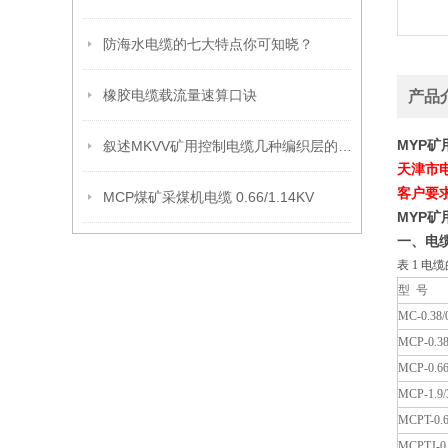
防海水电缆的七大特点你可知晓？
橡胶电缆载流量速算口诀
产品
MYP
叙述MKVV矿用控制电缆几种编织层的作用
天津市
客户要
MCP煤矿采煤机电缆 0.66/1.14KV
MYP
一、电
表 1 
型 号
MC-0.38/
MCP-0.38
MCP-0.66
MCP-1.9/
MCPT-0.6
MCPTJ-0.