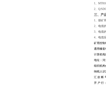
1、MT8
2、Q/SD
三、产
1、煤矿用电
2、电缆
3、电缆
4、电缆
矿用控制
通用橡套
计算机电
地址：河
组织机构代
纳税人识别号
汇 款 帐 号
开 户 