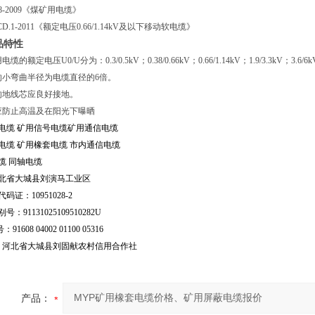
18-2009《煤矿用电缆》
CD.1-2011《额定电压0.66/1.14kV及以下移动软电缆》
品特性
缆的额定电压U0/U分为：0.3/0.5kV；0.38/0.66kV；0.66/1.14kV；1.9/3.3kV；3.6/
的小弯曲半径为电缆直径的6倍。
的地线芯应良好接地。
应防止高温及在阳光下曝晒
电缆 矿用信号电缆矿用通信电缆
电缆 矿用橡套电缆 市内通信电缆
缆 同轴电缆
北省大城县刘演马工业区
码证：10951028-2
：91131025109510282U
：91608 04002 01100 05316
行：河北省大城县刘固献农村信用合作社
产品：