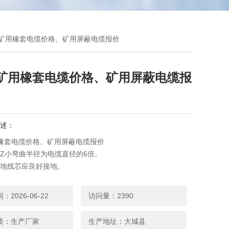
YP矿用橡套电缆价格、矿用屏蔽电缆报价
P矿用橡套电缆价格、矿用屏蔽电缆报
述：
用橡套电缆价格、矿用屏蔽电缆报价
的Z小弯曲半径为电缆直径的6倍。
的地线芯应良好接地。
应防止高温及在阳光下曝晒天津市电缆总厂橡塑电缆厂是专业
电缆的厂家，我公司为北方地区重要的矿用电缆生产企业，煤
2026-06-22
访问量：2390
他生产许可证齐全，可根据客户要求定做各种型号矿用橡套电
电力电缆、矿用通信电缆、矿用控制电缆等，咨询洽谈，我们
质：生产厂家
生产地址：大城县
供*优势的价格