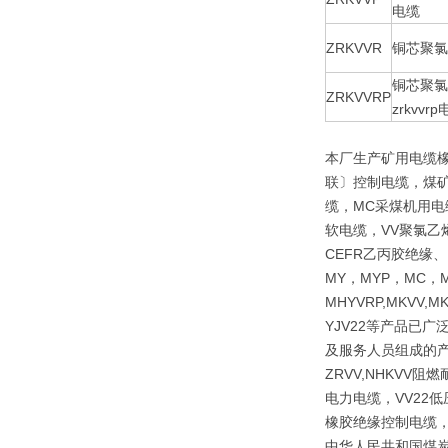
电缆
ZRKVVR
铜芯聚氯
铜芯聚氯
ZRKVVRP
zrkvvr
本厂生产矿用电缆
联〕控制电缆，煤矿
缆，MC采煤机用电
软电缆，VV聚氯乙
CEFR乙丙胶绝缘
MY，MYP，MC，M
MHYVRP,MKVV,M
YJV22等产品已
及服务人员组成的产
ZRVV,NHKV
电力电缆，VV22
橡胶绝缘控制电缆，
中华人民共和国煤炭行