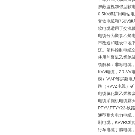
屏蔽监视加强型软电
0.5KV煤矿用电
套软电缆和750V
软电缆适用于交流额
电缆分为聚氯乙烯
市改造和建设中地下
泛。塑料控制电缆全
使用的聚氯乙烯绝
缆解释：非标电缆，
KVV电缆，ZR-V
缆）VV-P等屏蔽
缆（RVVZ电缆）矿
电缆氯化聚乙烯橡套
电缆采掘机电缆露天矿
PTYV,PTYY2
通型耐火电力电缆，
制电缆，KVVRC
行车电缆丁腈电缆，