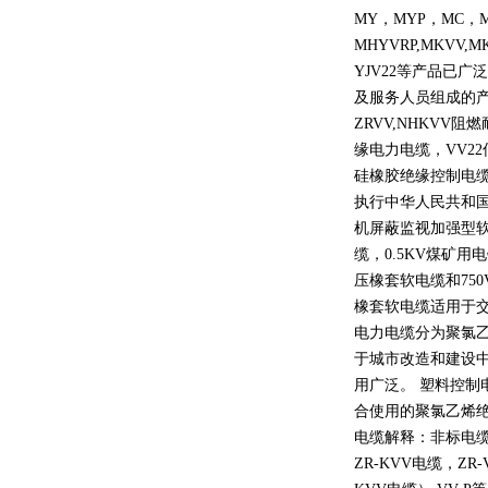
MY
，
MYP
，
MC
，
MHYVRP,MKVV,M
YJV22
等产品已广泛
及服务人员组成的
ZRVV,NHKVV
阻燃
缘电力电缆，
VV22
硅橡胶绝缘控制电
执行中华人民共和
机屏蔽监视加强型
缆，
0.5KV
煤矿用电
压橡套软电缆和
750
橡套软电缆适用于
电力电缆分为聚氯
于城市改造和建设
用广泛。 塑料控制
合使用的聚氯乙烯
电缆解释：非标电缆
ZR-KVV
电缆，
ZR-