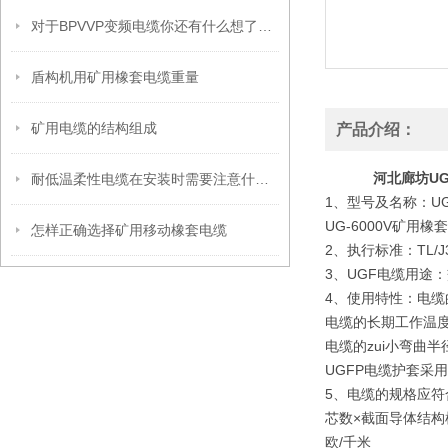
对于BPVVP变频电缆你还有什么想了解的
盾构机用矿用橡套电缆重量
矿用电缆的结构组成
产品介绍：
河北廊坊UG
耐低温柔性电缆在安装时需要注意什么？
1、型号及名称：UG
UG-6000V矿用橡
怎样正确选择矿用移动橡套电缆
2、执行标准：TL/J3
3、UGF电缆用途
4、使用特性：电缆
电缆的长期工作温度
电缆的zui小弯曲
UGFP电缆护套采
5、电缆的规格应符
芯数×截面导体结构
欧/千米