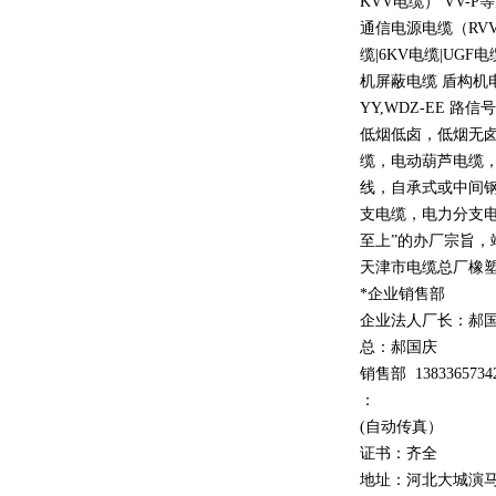
KVV
电缆）
VV-P
等
通信电源电缆（
RV
缆
|6KV
电缆
|UGF
电
机屏蔽电缆 盾构机
YY,WDZ-EE
路信号
低烟低卤，低烟无
缆，电动葫芦电缆
线，自承式或中间
支电缆，电力分支电
至上
”
的办厂宗旨，
天津市电缆总厂橡
*企业销售部
企业法人厂长：郝
总：郝
国庆
销售部
1
3
833
65734
：
(自动传真）
证书：齐全
地址：河北大城演