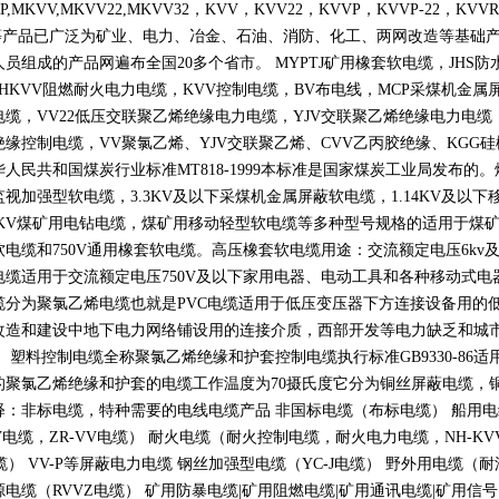
P,MKVV,MKVV22,MKVV32
，
KVV
，
KVV22
，
KVVP
，
KVVP-22
，
KVVR
等产品已广泛为矿业、电力、冶金、石油、消防、化工、两网改造等基础
人员组成的产品网遍布全国
20
多个省市。
MYPTJ
矿用橡套软电缆，
JHS
防
NHKVV
阻燃耐火电力电缆，
KVV
控制电缆，
BV
布电线，
MCP
采煤机金属
电缆，
VV22
低压交联聚乙烯绝缘电力电缆，
YJV
交联聚乙烯绝缘电力电缆
绝缘控制电缆，
VV
聚氯乙烯、
YJV
交联聚乙烯、
CVV
乙丙胶绝缘、
KGG
硅
华人民共和国煤炭行业标准
MT818-1999
本标准是国家煤炭工业局发布的。
监视加强型软电缆，
3.3KV
及以下采煤机金属屏蔽软电缆，
1.14KV
及以下
KV
煤矿用电钻电缆，煤矿用移动轻型软电缆等多种型号规格的适用于煤
软电缆和
750V
通用橡套软电缆。高压橡套软电缆用途：交流额定电压
6kv
电缆适用于交流额定电压
750V
及以下家用电器、电动工具和各种移动式电
缆分为聚氯乙烯电缆也就是
PVC
电缆适用于低压变压器下方连接设备用的
改造和建设中地下电力网络铺设用的连接介质，西部开发等电力缺乏和城
。 塑料控制电缆全称聚氯乙烯绝缘和护套控制电缆执行标准
GB9330-86
适
的聚氯乙烯绝缘和护套的电缆工作温度为
70
摄氏度它分为铜丝屏蔽电缆，
释：非标电缆，特种需要的电线电缆产品 非国标电缆（布标电缆） 船用
V
电缆，
ZR-VV
电缆） 耐火电缆（耐火控制电缆，耐火电力电缆，
NH-KV
缆）
VV-P
等屏蔽电力电缆 钢丝加强型电缆（
YC-J
电缆） 野外用电缆（耐
源电缆（
RVVZ
电缆） 矿用防暴电缆
|
矿用阻燃电缆
|
矿用通讯电缆
|
矿用信号