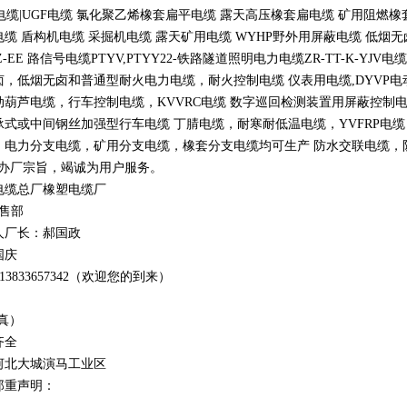
电缆
|UGF
电缆 氯化聚乙烯橡套扁平电缆 露天高压橡套扁电缆 矿用阻燃橡
电缆 盾构机电缆 采掘机电缆 露天矿用电缆
WYHP
野外用屏蔽电缆 低烟
Z-EE
路信号电缆
PTYV,PTYY22-
铁路隧道照明电力电缆
ZR-TT-K-YJV
电缆
卤，低烟无卤和普通型耐火电力电缆，耐火控制电缆 仪表用电缆
,DYVP
电
动葫芦电缆，行车控制电缆，
KVVRC
电缆 数字巡回检测装置用屏蔽控制
承式或中间钢丝加强型行车电缆 丁腈电缆，耐寒耐低温电缆，
YVFRP
电缆
，电力分支电缆，矿用分支电缆，橡套分支电缆均可生产 防水交联电缆，防鼠
办厂宗旨，竭诚为用户服务。
电缆总厂橡塑电缆厂
销售部
人厂长：郝国政
国庆
1
3
833
657342
（欢迎您的到来）
真）
齐全
河北大城演马工业区
郑重声明：