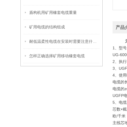
盾构机用矿用橡套电缆重量
矿用电缆的结构组成
产品
耐低温柔性电缆在安装时需要注意什么？
1、型号
UG-6
怎样正确选择矿用移动橡套电缆
2、执行标
3、U
4、使用
电缆的长
电缆的z
UGF
5、电
芯数×
欧/千米
主线芯