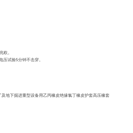
0兆欧。
伏电压试验5分钟不击穿。
露天矿及地下掘进重型设备用乙丙橡皮绝缘氯丁橡皮护套高压橡套