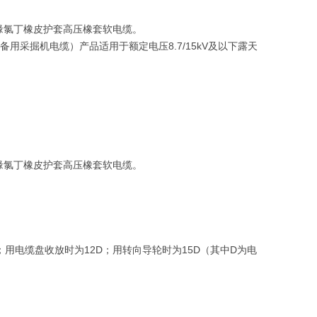
绝缘氯丁橡皮护套高压橡套软电缆。
备用采掘机电缆）产品适用于额定电压8.7/15kV及以下露天
绝缘氯丁橡皮护套高压橡套软电缆。
D；用电缆盘收放时为12D；用转向导轮时为15D（其中D为电