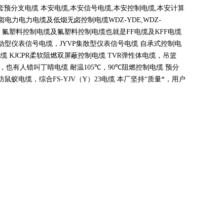
套预分支电缆 本安电缆
,
本安信号电缆
,
本安控制电缆
,
本安计算
无卤电力电力电缆及低烟无卤控制电缆
WDZ-YDE,WDZ-
 氟塑料控制电缆及氟塑料控制电缆也就是
FF
电缆及
KFF
电缆
动型仪表信号电缆，
JYVP
集散型仪表信号电缆 自承式控制电
电缆
KJCPR
柔软阻燃双屏蔽控制电缆
TVR
弹性体电缆，吊篮
，也有人错叫丁晴电缆 耐温
105
℃
，90
℃
阻燃控制电缆 预分
蚁电缆，综合FS-YJV
（
Y
）
23
电缆 本厂坚持
“
质量*，用户