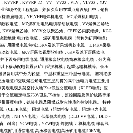
，
KVVRP
，
KVVRP-22
，
VV
，
VV22
，
VLV
，
VLV22
，
YJV
，
产业和现代化工程配套，并多次应用在重点建设项目中，销售
水橡套扁电缆，
YH,YHF
电焊机电缆，
MC
采煤机用电缆，
屏蔽软电缆，
MZ
煤矿用电钻电缆移动软电缆，
VV
聚氯乙烯绝
，
KVV
聚氯乙烯、
KYJV
交联聚乙烯、
CEFR
乙丙胶绝缘、
KGG
橡胶绝缘 电力软电缆， 煤矿用阻燃电缆（简称为矿用电缆）
煤矿用阻燃电缆包括
3.3KV
及以下采煤机软电缆，
1.14KV
采煤
移动软电缆，
6KV
屏蔽监视型软电缆，
6KV
及以下屏蔽软电
矿井下设备用电线电缆
.
通用橡套软电缆简称橡套电缆，分为高
及以下移动配电装置及矿山采掘机械；起重运输机械等。低压
器设备用其中分为轻型、中型和重型三种型号电缆。 塑料绝缘
低压电缆和交联聚乙烯电缆三层共挤的高中压电力电缆主要用
市美观电缆从架空转入地下中低压交流电缆（
XLPE
电缆）应
用于交流额定电压
750V
及以下控制，监控回路及保护线路等场
铜带屏蔽电缆，铠装电缆及阻燃或耐火性质的控制电缆。 特种
电缆（
CEFR
电缆） 阻燃电缆（阻燃控制电缆，阻燃电力电缆，
V
电缆，
NH-VV
电缆） 低烟低卤电缆（
DLD-VV
电缆，
DLD
－
油，耐磨）
YCW
电缆，
YZW
电缆 焊把线 计算机电缆 橡套线
电缆
|
矿用通信电缆 高压橡套电缆
|
高压矿用电缆
|10KV
电