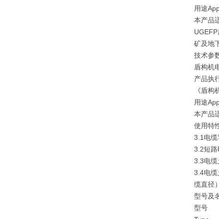
用途Appl
本产品
UGEF
矿及地
技术参
盾构机
产品执行标
《盾构
用途Appl
本产品
使用特性Us
3.1电
3.2短
3.3电
3.4电
缆直径
型号及名称
型号