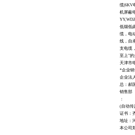
缆
|6KV
机屏蔽
YY,WD
低烟低
缆，电
线，自
支电缆
至上
”
的
天津市
*企业
企业法
总：郝
销售部
：
(自动传
证书：
地址：
本公司