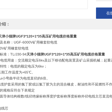
在
介绍：
天津小猫牌UGF3*120+1*35高压矿用电缆价格重量
及名称：UGF-6000V矿用橡套软电缆
000V矿用橡套软电缆
准：TL/J30-94
天津小猫牌UGF3*120+1*35高压矿用电缆价格重量
GF电缆用途：交流额定电压6kv及以下移动配电装置及矿山采掘机械；起重
特性：电缆的额定电压为6kv；
期工作温度为+65℃。
ui小弯曲半径为电缆直径的6倍。
P电缆护套采用的氯丁胶或以氯丁胶为主的混合橡皮，耐油性和不延燃性不
缆的规格应符合下表规定
截面导体结构根数/线径绝缘标称厚度护套标称厚度标称外径电线主芯直流
地线芯