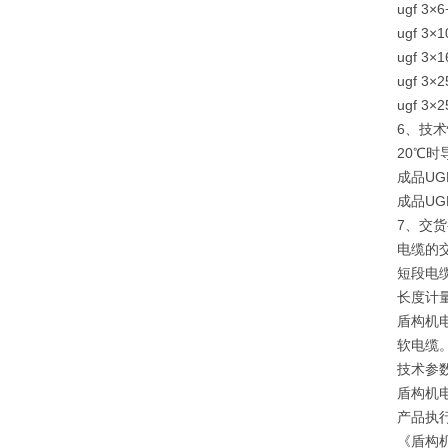
ugf 3×6
ugf 3×1
ugf 3×1
ugf 3×2
ugf 3×2
6、技
20℃
成品UG
成品UG
7、交
电缆的交
短段电
长度计量
盾构机
软电缆
技术参
盾构机
产品执行标
《盾构