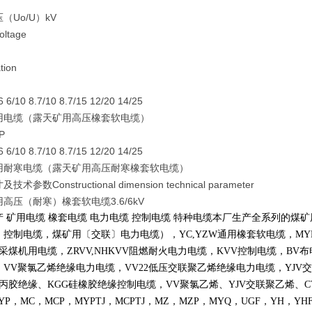
（Uo/U）kV
oltage
tion
/6 6/10 8.7/10 8.7/15 12/20 14/25
用电缆（露天矿用高压橡套软电缆）
P
/6 6/10 8.7/10 8.7/15 12/20 14/25
用耐寒电缆（露天矿用高压耐寒橡套软电缆）
术参数Constructional dimension technical parameter
高压（耐寒）橡套软电缆3.6/6kV
产 矿用电缆 橡套电缆 电力电缆 控制电缆 特种电缆本厂生产全系列的
〕控制电缆，煤矿用〔交联〕电力电缆），
YC,YZW
通用橡套软电缆，
MY
采煤机用电缆，
ZRVV,NHKVV
阻燃耐火电力电缆，
KVV
控制电缆，
BV
布
，
VV
聚氯乙烯绝缘电力电缆，
VV22
低压交联聚乙烯绝缘电力电缆，
YJV
交
丙胶绝缘、
KGG
硅橡胶绝缘控制电缆，
VV
聚氯乙烯、
YJV
交联聚乙烯、
C
YP
，
MC
，
MCP
，
MYPTJ
，
MCPTJ
，
MZ
，
MZP
，
MYQ
，
UGF
，
YH
，
YH