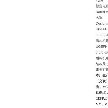
Type
额定电压
Rated V
名称
Designa
UGEFP
3.6/6 6
盾构机
UGEFH
3.6/6 6
盾构机
结构尺寸及技
露天矿用
本厂生
〔交联
缆，
MC
软电缆
CEFR
乙
MY
，
M