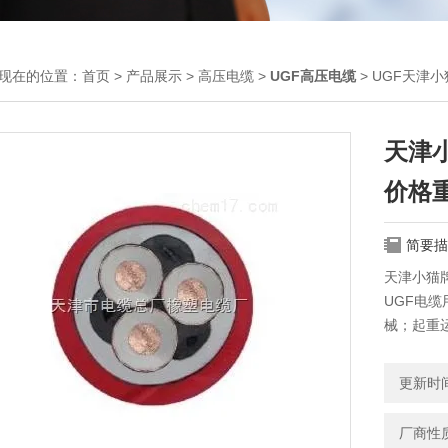
现在的位置：
首页
>
产品展示
>
高压电缆
>
UGF高压电缆
> UGF天津小
天津小
价格
简要描
天津小猫牌
UGF电
械；起重
使用特性
电缆的长期
更新时间：
电缆的Z
厂商性