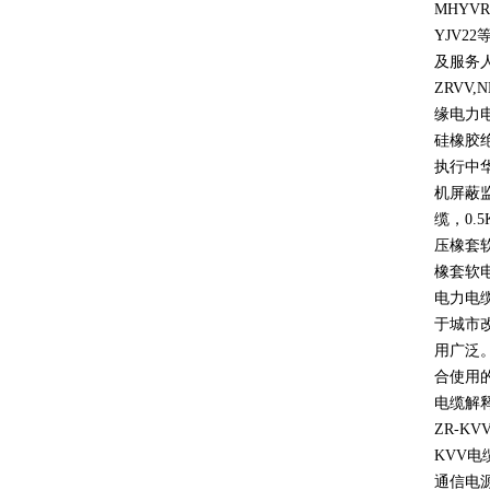
MHYVR
YJV22
及服务
ZRVV,
缘电力
硅橡胶
执行中
机屏蔽
缆，
0.5
压橡套
橡套软
电力电
于城市
用广泛
合使用
电缆解
ZR-KV
KVV
电
通信电