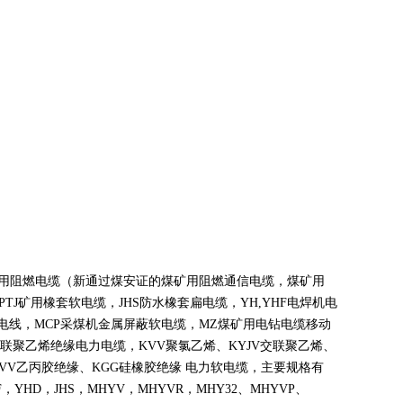
煤矿用阻燃电缆（新通过煤安证的煤矿用阻燃通信电缆，煤矿用
PTJ
矿用橡套软电缆，
JHS
防水橡套扁电缆，
YH,YHF
电焊机电
电线，
MCP
采煤机金属屏蔽软电缆，
MZ
煤矿用电钻电缆移动
联聚乙烯绝缘电力电缆，
KVV
聚氯乙烯、
KYJV
交联聚乙烯、
VV
乙丙胶绝缘、
KGG
硅橡胶绝缘 电力软电缆，主要规格有
F
，
YHD
，
JHS
，
MHYV
，
MHYVR
，
MHY32
、
MHYVP
、