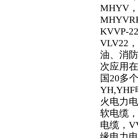
MHYV
MHYVRP
KVVP-2
VLV22
，
油、消
次应用
国
20
多
YH,YHF
火电力
软电缆
电缆，
V
缘电力