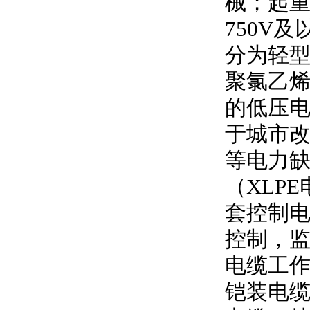
械；起
750V
及
分为轻型
聚氯乙
的低压
于城市
等电力
（
XLPE
套控制
控制，
电缆工
铠装电缆