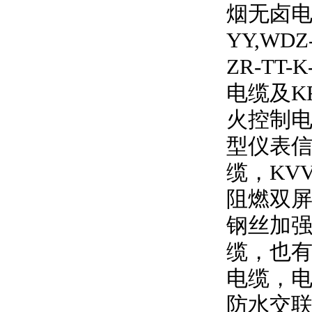
烟无卤
YY,WDZ
ZR-TT-K
电缆及
K
火控制电
型仪表信
缆，
KV
阻燃双
钢丝加强
缆，也有
电缆，
防水交联