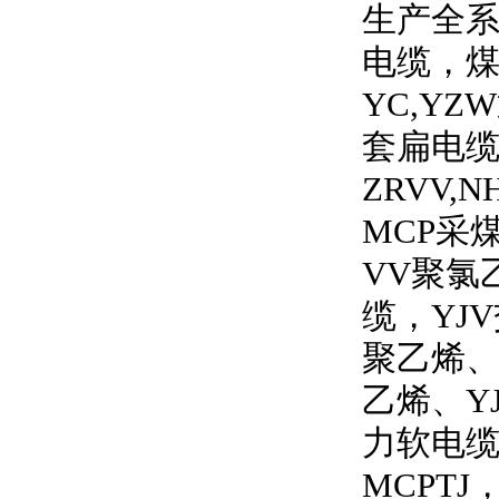
生产全
电缆，
YC,YZW
套扁电
ZRVV,N
MCP
采
VV
聚氯
缆，
YJV
聚乙烯
乙烯、
Y
力软电
MCPTJ