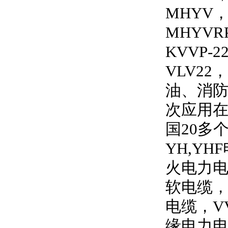
MHYV
MHYVRP
KVVP-2
VLV22
，
油、消
次应用
国
20
多
YH,YHF
火电力
软电缆
电缆，
V
缘电力