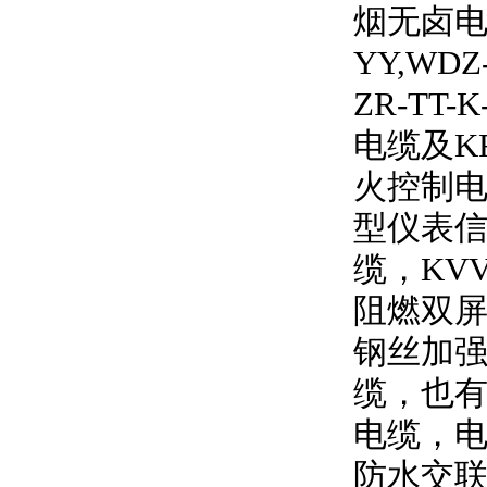
烟无卤
YY,WDZ
ZR-TT-K
电缆及
K
火控制电
型仪表信
缆，
KV
阻燃双
钢丝加强
缆，也有
电缆，
防水交联