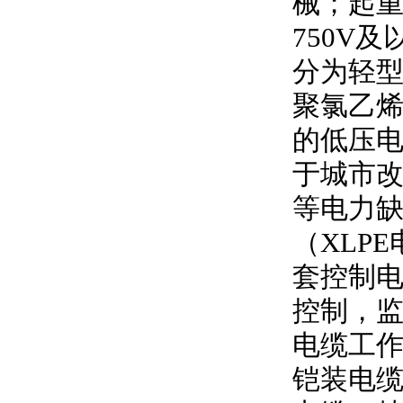
械；起
750V
及
分为轻型
聚氯乙
的低压
于城市
等电力
（
XLPE
套控制
控制，
电缆工
铠装电缆