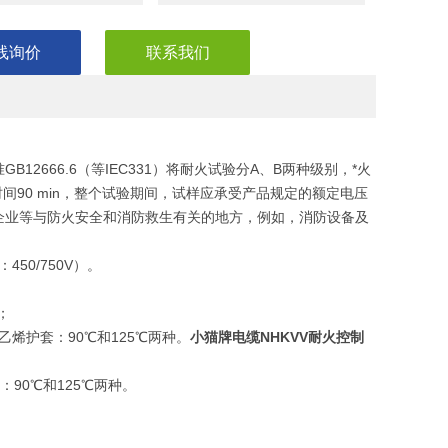
线询价
联系我们
666.6（等IEC331）将耐火试验分A、B两种级别，*火
供火时间90 min，整个试验期间，试样应承受产品规定的额定电压
企业等与防火安全和消防救生有关的地方，例如，消防设备及
450/750V）。
；
烯护套：90℃和125℃两种。
小猫牌电缆NHKVV耐火控制
90℃和125℃两种。