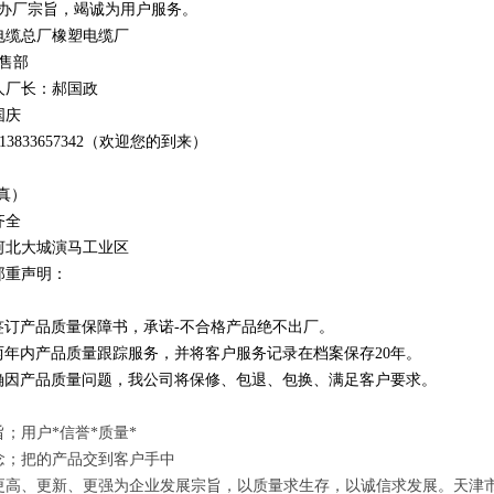
办厂宗旨，竭诚为用户服务。
电缆总厂橡塑电缆厂
销售部
人厂长：郝国政
国庆
1
3
833
657342
（欢迎您的到来）
真）
齐全
河北大城演马工业区
郑重声明：
订产品质量保障书，承诺-不合格产品绝不出厂。
年内产品质量跟踪服务，并将客户服务记录在档案保存20年。
因产品质量问题，我公司将保修、包退、包换、满足客户要求。
；用户*信誉*质量*
念；把的产品交到客户手中
更高、更新、更强为企业发展宗旨，以质量求生存，以诚信求发展。天津