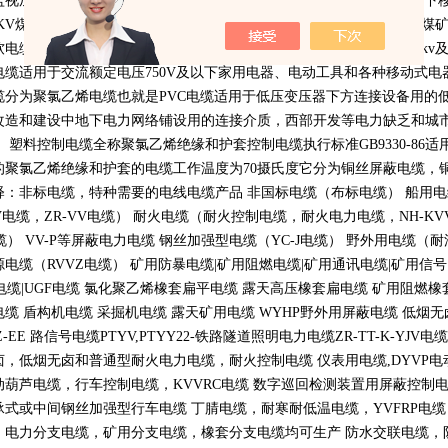
监视加强型软电缆，
3.3KV
及以下采煤机金属屏蔽软电缆，
1.14KV
及以下
KV
煤矿用电钻电缆，煤矿用移动轻型软电缆等多种型号规格的适用于煤
软电缆和
750V
通用橡套软电缆。高压橡套软电缆用途：交流额定电压
6kv
电缆适用于交流额定电压
750V
及以下家用电器、电动工具和各种移动式电
缆分为聚氯乙烯电缆也就是
PVC
电缆适用于低压变压器下方连接设备用的
改造和建设中地下电力网络铺设用的连接介质，西部开发等电力缺乏和城
。 塑料控制电缆全称聚氯乙烯绝缘和护套控制电缆执行标准
GB9330-86
适
的聚氯乙烯绝缘和护套的电缆工作温度为
70
摄氏度它分为铜丝屏蔽电缆，
释：非标电缆，特种需要的电线电缆产品 非国标电缆（布标电缆） 船用
V
电缆，
ZR-VV
电缆） 耐火电缆（耐火控制电缆，耐火电力电缆，
NH-KV
缆）
VV-P
等屏蔽电力电缆 钢丝加强型电缆（
YC-J
电缆） 野外用电缆（耐
源电缆（
RVVZ
电缆） 矿用防暴电缆
|
矿用阻燃电缆
|
矿用通讯电缆
|
矿用信号
电缆
|UGF
电缆 氯化聚乙烯橡套扁平电缆 露天高压橡套扁电缆 矿用阻燃橡
电缆 盾构机电缆 采掘机电缆 露天矿用电缆
WYHP
野外用屏蔽电缆 低烟
Z-EE
路信号电缆
PTYV,PTYY22-
铁路隧道照明电力电缆
ZR-TT-K-YJV
电缆
卤，低烟无卤和普通型耐火电力电缆，耐火控制电缆 仪表用电缆
,DYVP
电
动葫芦电缆，行车控制电缆，
KVVRC
电缆 数字巡回检测装置用屏蔽控制
承式或中间钢丝加强型行车电缆 丁腈电缆，耐寒耐低温电缆，
YVFRP
电缆
，电力分支电缆，矿用分支电缆，橡套分支电缆均可生产 防水交联电缆，防鼠