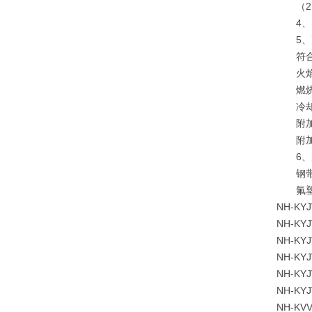
（2）
4、电
5、
符合IE
火焰温度
燃烧时间
冷却时
附加电
附加电
6、敷
钢带铠
氟塑料
NH-K
NH-K
NH-K
NH-K
NH-K
NH-K
NH-K