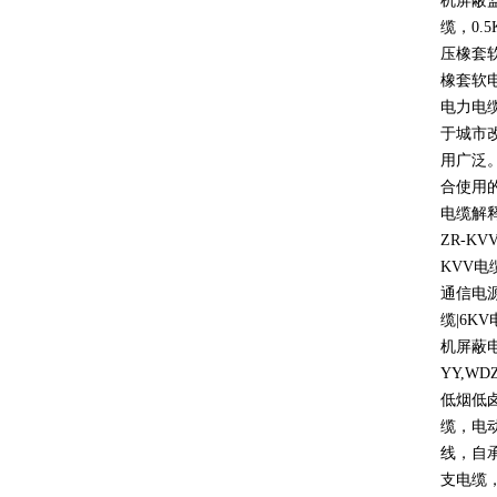
机屏蔽
缆，
0.5
压橡套
橡套软
电力电
于城市
用广泛
合使用
电缆解
ZR-KV
KVV
电
通信电
缆
|6KV
机屏蔽
YY,WD
低烟低
缆，电
线，自
支电缆