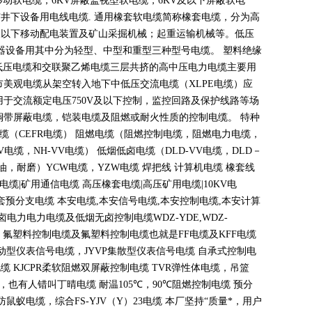
移动软电缆，
6KV
屏蔽监视型软电缆，
6KV
及以下屏蔽软电
矿井下设备用电线电缆
.
通用橡套软电缆简称橡套电缆，分为高
及以下移动配电装置及矿山采掘机械；起重运输机械等。低压
器设备用其中分为轻型、中型和重型三种型号电缆。 塑料绝缘
低压电缆和交联聚乙烯电缆三层共挤的高中压电力电缆主要用
市美观电缆从架空转入地下中低压交流电缆（
XLPE
电缆）应
用于交流额定电压
750V
及以下控制，监控回路及保护线路等场
铜带屏蔽电缆，铠装电缆及阻燃或耐火性质的控制电缆。 特种
电缆（
CEFR
电缆） 阻燃电缆（阻燃控制电缆，阻燃电力电缆，
V
电缆，
NH-VV
电缆） 低烟低卤电缆（
DLD-VV
电缆，
DLD
－
油，耐磨）
YCW
电缆，
YZW
电缆 焊把线 计算机电缆 橡套线
电缆
|
矿用通信电缆 高压橡套电缆
|
高压矿用电缆
|10KV
电
套预分支电缆 本安电缆
,
本安信号电缆
,
本安控制电缆
,
本安计算
无卤电力电力电缆及低烟无卤控制电缆
WDZ-YDE,WDZ-
 氟塑料控制电缆及氟塑料控制电缆也就是
FF
电缆及
KFF
电缆
动型仪表信号电缆，
JYVP
集散型仪表信号电缆 自承式控制电
电缆
KJCPR
柔软阻燃双屏蔽控制电缆
TVR
弹性体电缆，吊篮
，也有人错叫丁晴电缆 耐温
105
℃
，90
℃
阻燃控制电缆 预分
蚁电缆，综合FS-YJV
（
Y
）
23
电缆 本厂坚持
“
质量*，用户