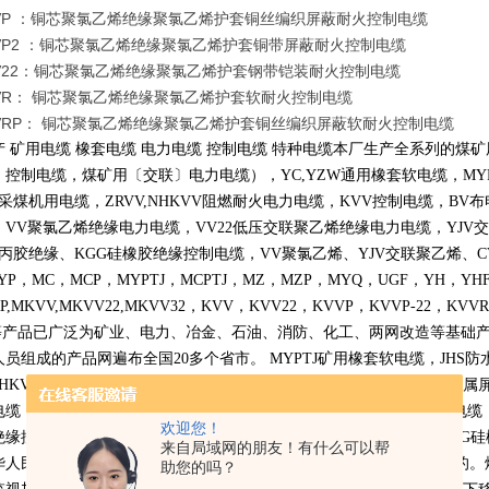
VVP ：铜芯聚氯乙烯绝缘聚氯乙烯护套铜丝编织屏蔽耐火控制电缆
VVP2 ：铜芯聚氯乙烯绝缘聚氯乙烯护套铜带屏蔽耐火控制电缆
VV22：铜芯聚氯乙烯绝缘聚氯乙烯护套钢带铠装耐火控制电缆
VVR： 铜芯聚氯乙烯绝缘聚氯乙烯护套软耐火控制电缆
VVRP： 铜芯聚氯乙烯绝缘聚氯乙烯护套铜丝编织屏蔽软耐火控制电缆
产 矿用电缆 橡套电缆 电力电缆 控制电缆 特种电缆本厂生产全系列的
〕控制电缆，煤矿用〔交联〕电力电缆），
YC,YZW
通用橡套软电缆，
MY
采煤机用电缆，
ZRVV,NHKVV
阻燃耐火电力电缆，
KVV
控制电缆，
BV
布
，
VV
聚氯乙烯绝缘电力电缆，
VV22
低压交联聚乙烯绝缘电力电缆，
YJV
交
丙胶绝缘、
KGG
硅橡胶绝缘控制电缆，
VV
聚氯乙烯、
YJV
交联聚乙烯、
C
YP
，
MC
，
MCP
，
MYPTJ
，
MCPTJ
，
MZ
，
MZP
，
MYQ
，
UGF
，
YH
，
YH
P,MKVV,MKVV22,MKVV32
，
KVV
，
KVV22
，
KVVP
，
KVVP-22
，
KVVR
等产品已广泛为矿业、电力、冶金、石油、消防、化工、两网改造等基础
人员组成的产品网遍布全国
20
多个省市。
MYPTJ
矿用橡套软电缆，
JHS
防
NHKVV
阻燃耐火电力电缆，
KVV
控制电缆，
BV
布电线，
MCP
采煤机金属
电缆，
VV22
低压交联聚乙烯绝缘电力电缆，
YJV
交联聚乙烯绝缘电力电缆
欢迎您！
绝缘控制电缆，
VV
聚氯乙烯、
YJV
交联聚乙烯、
CVV
乙丙胶绝缘、
KGG
硅
来自局域网的朋友！有什么可以帮
华人民共和国煤炭行业标准
MT818-1999
本标准是国家煤炭工业局发布的。
助您的吗？