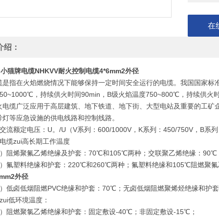
在
介绍：
小猫牌电缆NHKVV耐火控制电缆4*6mm2外径
是指在火焰燃烧情况下能够保持一定时间安全运行的电缆。我国国家标准GB12
50~1000℃，持续供火时间90min，B级火焰温度750~800℃，持续
火电缆广泛应用于高层建筑、地下铁道、地下街、大型电站及重要的工矿
导灯等应急设施的供电线路和控制线路。
额定电压：U。/U（V系列：600/1000V，K系列：450/750V，B系列：
缆zui高长期工作温度
阻烯聚氟乙烯绝缘及护套：70℃和105℃两种；交联聚乙烯绝缘：90℃
氟塑料绝缘和护套：220℃和260℃两种；氟塑料绝缘和105℃阻燃聚氟乙
6mm2外径
低卤低烟阻燃PVC绝缘和护套：70℃；无卤低烟阻燃聚烯烃绝缘和护套：
ui低环境温度：
阻燃聚氯乙烯绝缘和护套：固定敷设-40℃；非固定敷设-15℃；