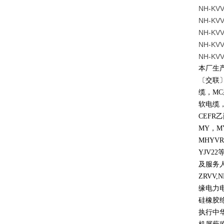
NH-K
NH-K
NH-K
NH-K
NH-K
本厂生
〔交联
缆，
MC
软电缆
CEFR
乙
MY
，
M
MHYVR
YJV22
及服务
ZRVV,
缘电力
硅橡胶
执行中