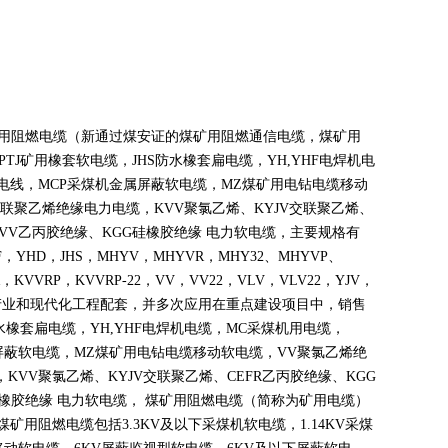
煤矿用阻燃电缆（新通过煤安证的煤矿用阻燃通信电缆，煤矿用
PTJ
矿用橡套软电缆，
JHS
防水橡套扁电缆，
YH,YHF
电焊机电
电线，
MCP
采煤机金属屏蔽软电缆，
MZ
煤矿用电钻电缆移动
联聚乙烯绝缘电力电缆，
KVV
聚氯乙烯、
KYJV
交联聚乙烯、
VV
乙丙胶绝缘、
KGG
硅橡胶绝缘 电力软电缆，主要规格有
F
，
YHD
，
JHS
，
MHYV
，
MHYVR
，
MHY32
、
MHYVP
、
，
KVVRP
，
KVVRP-22
，
VV
，
VV22
，
VLV
，
VLV22
，
YJV
，
产业和现代化工程配套，并多次应用在重点建设项目中，销售
水橡套扁电缆，
YH,YHF
电焊机电缆，
MC
采煤机用电缆，
屏蔽软电缆，
MZ
煤矿用电钻电缆移动软电缆，
VV
聚氯乙烯绝
，
KVV
聚氯乙烯、
KYJV
交联聚乙烯、
CEFR
乙丙胶绝缘、
KGG
橡胶绝缘 电力软电缆， 煤矿用阻燃电缆（简称为矿用电缆）
煤矿用阻燃电缆包括
3.3KV
及以下采煤机软电缆，
1.14KV
采煤