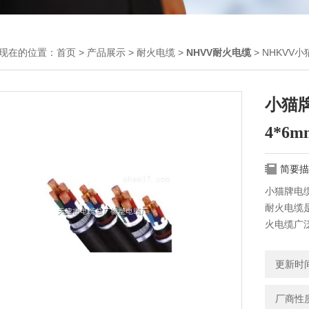
现在的位置：
首页
>
产品展示
>
耐火电缆
>
NHVV耐火电缆
> NHKVV
小猫
4*6
简要描
小猫牌电缆
耐火电缆
火电缆广
矿企业等
导灯等应
更新时间：
厂商性