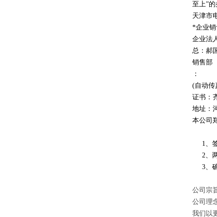
至上
”
的
天津市
*企业
企业法
总：郝
销售部
：
(自动传
证书：
地址：
本公司
1、签
2、两
3、确
公司宗旨
公司理
我们以