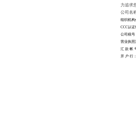
力追求
公司名
组织机构代
CCC认证编
公司税号：1
营业执照注册
汇 款 帐 号
开 户 