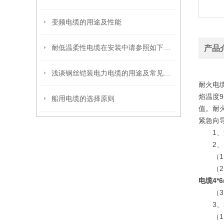
变频电缆的用途及性能
耐低温柔性电缆在安装中请参照如下的安装与注意事项
产品
浅谈钢丝铠装电力电缆的用途及常见故障
耐火电缆
焰温度9
船用电缆的选择原则
值。耐
紧急向
1、交流
2、电
（1）
（2）
电缆4*
（3）
3、z
（1）