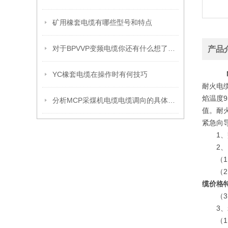
矿用橡套电缆有哪些型号和特点
对于BPVVP变频电缆你还有什么想了解的
产品
YC橡套电缆在操作时有何技巧
耐火电缆
焰温度9
分析MCP采煤机电缆电缆调向的具体施工措施
值。耐
紧急向
1、交流
2、电
（1）
（2）
缆价格
（3）
3、z
（1）