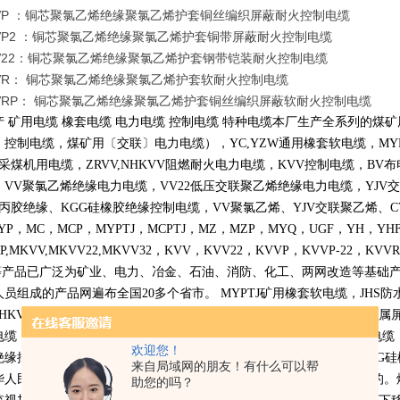
VVP ：铜芯聚氯乙烯绝缘聚氯乙烯护套铜丝编织屏蔽耐火控制电缆
VVP2 ：铜芯聚氯乙烯绝缘聚氯乙烯护套铜带屏蔽耐火控制电缆
VV22：铜芯聚氯乙烯绝缘聚氯乙烯护套钢带铠装耐火控制电缆
VVR： 铜芯聚氯乙烯绝缘聚氯乙烯护套软耐火控制电缆
VVRP： 铜芯聚氯乙烯绝缘聚氯乙烯护套铜丝编织屏蔽软耐火控制电缆
产 矿用电缆 橡套电缆 电力电缆 控制电缆 特种电缆本厂生产全系列的
〕控制电缆，煤矿用〔交联〕电力电缆），
YC,YZW
通用橡套软电缆，
MY
采煤机用电缆，
ZRVV,NHKVV
阻燃耐火电力电缆，
KVV
控制电缆，
BV
布
，
VV
聚氯乙烯绝缘电力电缆，
VV22
低压交联聚乙烯绝缘电力电缆，
YJV
交
丙胶绝缘、
KGG
硅橡胶绝缘控制电缆，
VV
聚氯乙烯、
YJV
交联聚乙烯、
C
YP
，
MC
，
MCP
，
MYPTJ
，
MCPTJ
，
MZ
，
MZP
，
MYQ
，
UGF
，
YH
，
YH
P,MKVV,MKVV22,MKVV32
，
KVV
，
KVV22
，
KVVP
，
KVVP-22
，
KVVR
等产品已广泛为矿业、电力、冶金、石油、消防、化工、两网改造等基础
人员组成的产品网遍布全国
20
多个省市。
MYPTJ
矿用橡套软电缆，
JHS
防
NHKVV
阻燃耐火电力电缆，
KVV
控制电缆，
BV
布电线，
MCP
采煤机金属
电缆，
VV22
低压交联聚乙烯绝缘电力电缆，
YJV
交联聚乙烯绝缘电力电缆
欢迎您！
绝缘控制电缆，
VV
聚氯乙烯、
YJV
交联聚乙烯、
CVV
乙丙胶绝缘、
KGG
硅
来自局域网的朋友！有什么可以帮
华人民共和国煤炭行业标准
MT818-1999
本标准是国家煤炭工业局发布的。
助您的吗？