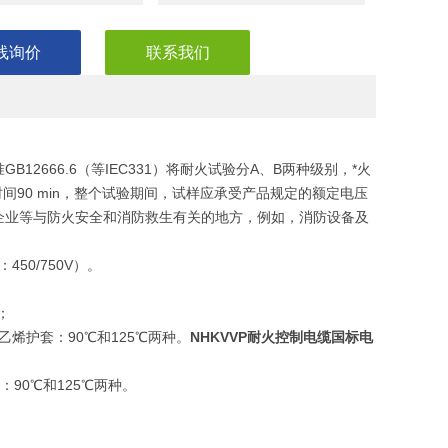
线询价
联系我们
666.6（等IEC331）将耐火试验分A、B两种级别，*火
供火时间90 min，整个试验期间，试样应承受产品规定的额定电压
企业等与防火安全和消防救生有关的地方，例如，消防设备及
450/750V）。
；
烯护套：90℃和125℃两种。
NHKVVP耐火控制电缆国标电
90℃和125℃两种。