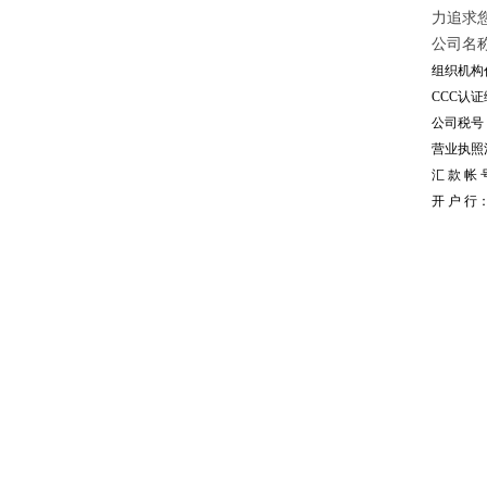
力追求
公司名
组织机构代
CCC认证编
公司税号：1
营业执照注册
汇 款 帐 号
开 户 