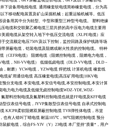
移动软电缆，
6KV
屏蔽监视型软电缆，
6KV
及以下屏蔽软电
矿井下设备用电线电缆
.
通用橡套软电缆简称橡套电缆，分为高
及以下移动配电装置及矿山采掘机械；起重运输机械等。低压
器设备用其中分为轻型、中型和重型三种型号电缆。 塑料绝缘
低压电缆和交联聚乙烯电缆三层共挤的高中压电力电缆主要用
市美观电缆从架空转入地下中低压交流电缆（
XLPE
电缆）应
用于交流额定电压
750V
及以下控制，监控回路及保护线路等场
铜带屏蔽电缆，铠装电缆及阻燃或耐火性质的控制电缆。 特种
电缆（
CEFR
电缆） 阻燃电缆（阻燃控制电缆，阻燃电力电缆，
V
电缆，
NH-VV
电缆） 低烟低卤电缆（
DLD-VV
电缆，
DLD
－
油，耐磨）
YCW
电缆，
YZW
电缆 焊把线 计算机电缆 橡套线
电缆
|
矿用通信电缆 高压橡套电缆
|
高压矿用电缆
|10KV
电
套预分支电缆 本安电缆
,
本安信号电缆
,
本安控制电缆
,
本安计算
无卤电力电力电缆及低烟无卤控制电缆
WDZ-YDE,WDZ-
 氟塑料控制电缆及氟塑料控制电缆也就是
FF
电缆及
KFF
电缆
动型仪表信号电缆，
JYVP
集散型仪表信号电缆 自承式控制电
电缆
KJCPR
柔软阻燃双屏蔽控制电缆
TVR
弹性体电缆，吊篮
，也有人错叫丁晴电缆 耐温
105
℃
，90
℃
阻燃控制电缆 预分
蚁电缆，综合FS-YJV
（
Y
）
23
电缆 本厂坚持
“
质量*，用户