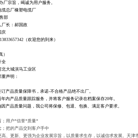
办厂宗旨，竭诚为用户服务。
电缆总厂橡塑电缆厂
销售部
人厂长：郝国政
国庆
1
3
833
657342
（欢迎您的到来）
真）
齐全
河北大城演马工业区
郑重声明：
订产品质量保障书，承诺-不合格产品绝不出厂。
年内产品质量跟踪服务，并将客户服务记录在档案保存20年。
因产品质量问题，我公司将保修、包退、包换、满足客户要求。
；用户*信誉*质量*
念；把的产品交到客户手中
更高、更新、更强为企业发展宗旨，以质量求生存，以诚信求发展。天津