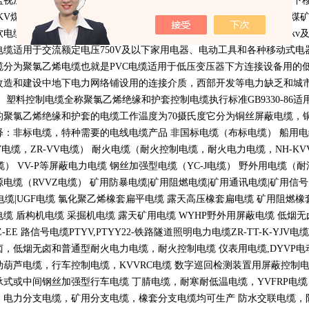
监视加强型软电缆，
3.3KV
及以下采煤机金属屏蔽软电缆，
1.14KV
及以下
KV
煤矿用电钻电缆，煤矿用移动轻型软电缆等多种型号规格的适用于煤
软电缆和
750V
通用橡套软电缆。高压橡套软电缆用途：交流额定电压
6kv
电缆适用于交流额定电压
750V
及以下家用电器、电动工具和各种移动式电
缆分为聚氯乙烯电缆也就是
PVC
电缆适用于低压变压器下方连接设备用的
改造和建设中地下电力网络铺设用的连接介质，西部开发等电力缺乏和城
。 塑料控制电缆全称聚氯乙烯绝缘和护套控制电缆执行标准
GB9330-86
适
的聚氯乙烯绝缘和护套的电缆工作温度为
70
摄氏度它分为铜丝屏蔽电缆，
释：非标电缆，特种需要的电线电缆产品 非国标电缆（布标电缆） 船用
V
电缆，
ZR-VV
电缆） 耐火电缆（耐火控制电缆，耐火电力电缆，
NH-KV
缆）
VV-P
等屏蔽电力电缆 钢丝加强型电缆（
YC-J
电缆） 野外用电缆（耐
源电缆（
RVVZ
电缆） 矿用防暴电缆
|
矿用阻燃电缆
|
矿用通讯电缆
|
矿用信号
电缆
|UGF
电缆 氯化聚乙烯橡套扁平电缆 露天高压橡套扁电缆 矿用阻燃橡
电缆 盾构机电缆 采掘机电缆 露天矿用电缆
WYHP
野外用屏蔽电缆 低烟
Z-EE
路信号电缆
PTYV,PTYY22-
铁路隧道照明电力电缆
ZR-TT-K-YJV
电缆
卤，低烟无卤和普通型耐火电力电缆，耐火控制电缆 仪表用电缆
,DYVP
电
动葫芦电缆，行车控制电缆，
KVVRC
电缆 数字巡回检测装置用屏蔽控制
承式或中间钢丝加强型行车电缆 丁腈电缆，耐寒耐低温电缆，
YVFRP
电缆
，电力分支电缆，矿用分支电缆，橡套分支电缆均可生产 防水交联电缆，防鼠