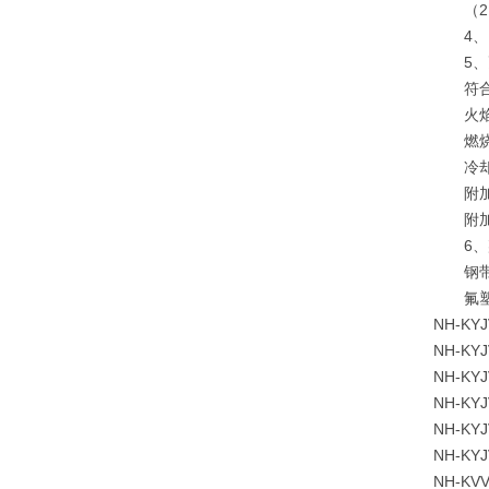
（2）
4、电
5、
符合IE
火焰温度
燃烧时间
冷却时
附加电
附加电
6、敷
钢带铠
氟塑料
NH-K
NH-K
NH-K
NH-K
NH-K
NH-K
NH-K