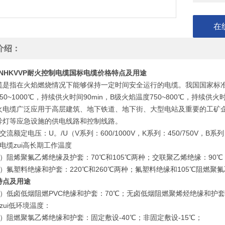
在
介绍：
NHKVVP耐火控制电缆国标电缆价格特点及用途
是指在火焰燃烧情况下能够保持一定时间安全运行的电缆。我国国家标准GB12
50~1000℃，持续供火时间90min，B级火焰温度750~800℃，持续
火电缆广泛应用于高层建筑、地下铁道、地下街、大型电站及重要的工矿
导灯等应急设施的供电线路和控制线路。
额定电压：U。/U（V系列：600/1000V，K系列：450/750V，B系列：
缆zui高长期工作温度
阻烯聚氟乙烯绝缘及护套：70℃和105℃两种；交联聚乙烯绝缘：90℃
氟塑料绝缘和护套：220℃和260℃两种；氟塑料绝缘和105℃阻燃聚氟乙
特点及用途
低卤低烟阻燃PVC绝缘和护套：70℃；无卤低烟阻燃聚烯烃绝缘和护套：
ui低环境温度：
阻燃聚氯乙烯绝缘和护套：固定敷设-40℃；非固定敷设-15℃；