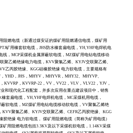
煤矿用阻燃电缆（新通过煤安证的煤矿用阻燃通信电缆，煤矿用
PTJ
矿用橡套软电缆，
JHS
防水橡套扁电缆，
YH,YHF
电焊机电
电线，
MCP
采煤机金属屏蔽软电缆，
MZ
煤矿用电钻电缆移动
联聚乙烯绝缘电力电缆，
KVV
聚氯乙烯、
KYJV
交联聚乙烯、
VV
乙丙胶绝缘、
KGG
硅橡胶绝缘 电力软电缆，主要规格有
F
，
YHD
，
JHS
，
MHYV
，
MHYVR
，
MHY32
、
MHYVP
、
，
KVVRP
，
KVVRP-22
，
VV
，
VV22
，
VLV
，
VLV22
，
YJV
，
产业和现代化工程配套，并多次应用在重点建设项目中，销售
水橡套扁电缆，
YH,YHF
电焊机电缆，
MC
采煤机用电缆，
屏蔽软电缆，
MZ
煤矿用电钻电缆移动软电缆，
VV
聚氯乙烯绝
，
KVV
聚氯乙烯、
KYJV
交联聚乙烯、
CEFR
乙丙胶绝缘、
KGG
橡胶绝缘 电力软电缆， 煤矿用阻燃电缆（简称为矿用电缆）
煤矿用阻燃电缆包括
3.3KV
及以下采煤机软电缆，
1.14KV
采煤