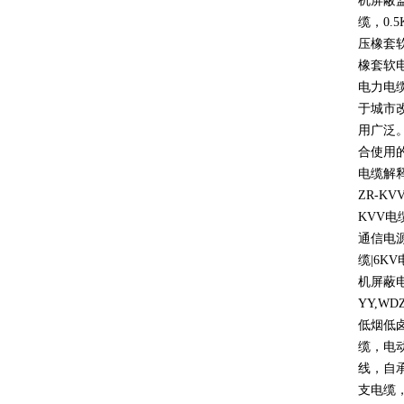
机屏蔽
缆，
0.5
压橡套
橡套软
电力电
于城市
用广泛
合使用
电缆解
ZR-KV
KVV
电
通信电
缆
|6KV
机屏蔽
YY,WD
低烟低
缆，电
线，自
支电缆