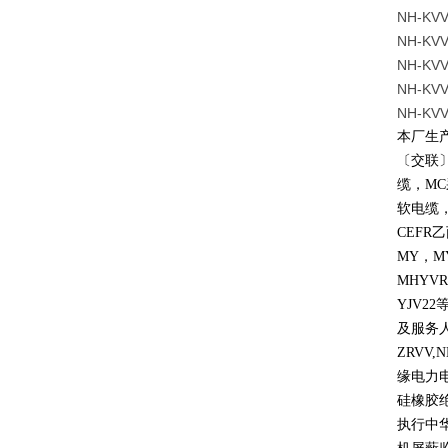
NH-K
NH-K
NH-K
NH-K
NH-K
本厂生
〔交联
缆，
MC
软电缆
CEFR
乙
MY
，
M
MHYVR
YJV22
及服务
ZRVV,
缘电力
硅橡胶
执行中