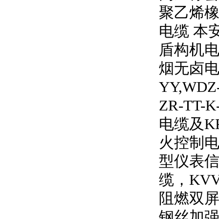
聚乙烯橡
电缆 本
盾构机电
烟无卤
YY,WDZ
ZR-TT-K
电缆及
K
火控制电
型仪表信
缆，
KV
阻燃双
钢丝加强