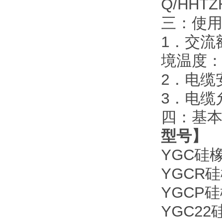
Q/HHT
三：使
1．交流额
境温度：
2．电缆
3．电缆
四：基
型号】
YGC硅
YGCR
YGCP
YGC2