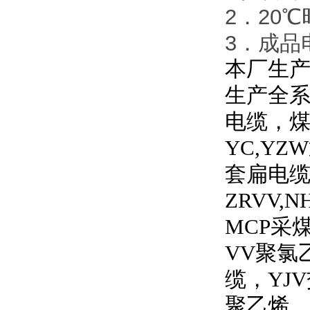
2．20℃
3．成品电
本厂生产
生产全
电缆，
YC,YZW
套扁电
ZRVV,N
MCP
采
VV
聚氯
缆，
YJV
聚乙烯