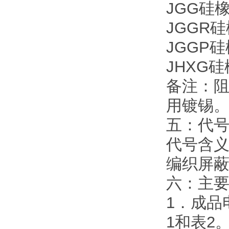
JGG硅
JGGR
JGGP
JHXG
备注：阻
用镀锡
五：代
代号含义
编织屏蔽
六：主
1．成品
1和表2