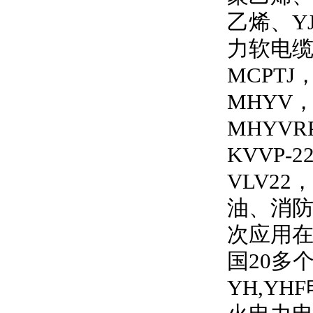
乙烯、
Y
力软电
MCPTJ
MHYV
MHYVRP
KVVP-2
VLV22
，
油、消
次应用
国
20
多
YH,YHF