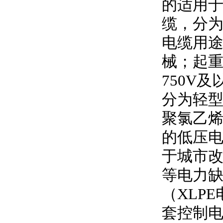
的适用
缆，分
电缆用
械；起
750V
及
分为轻型
聚氯乙
的低压
于城市
等电力
（
XLPE
套控制